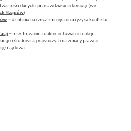
twartości danych i przeciwdziałania korupcji (we
ych Rządów
).
sów
– działania na rzecz zmniejszenia ryzyka konfliktu
acji
–
rejestrowanie i dokumentowanie reakcji
iego i środowisk prawniczych na zmiany prawne
cję rządową.