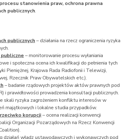
procesu stanowienia praw, o
chrona prawna
ch publicznych
.
ch publicznych
– działania na rzecz ograniczenia ryzyka
ych.
 publiczne
– monitorowanie procesu wyłaniania
i społeczna ocena ich kwalifikacji do pełnienia tych
ki Pieniężnej, Krajowa Rada Radiofonii i Telewizji,
wej, Rzecznik Praw Obywatelskich etc.).
ch
– badanie rządowych projektów aktów prawnych pod
) i prawidłowości prowadzenia konsultacji publicznych.
e skali ryzyka zagrożeniem konfliktu interesów w
eń majątkowych i lokalne studia przypadków.
rzeciwko korupcji
– ocena realizacji konwencji
licji Organizacji Pozarządowych na Rzecz Konwencji
oalition).
ng działań władz ustawodawczych i wykonawczych pod