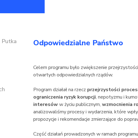
a Putka
Odpowiedzialne Państwo
Celem programu było zwiększenie przejrzystości i
otwartych odpowiedzialnych rządów.
ch
Program działał na rzecz
przejrzystości proces
ograniczenia ryzyk korupcji
, nepotyzmu i kum
interesów
w życiu publicznym,
wzmocnienia ro
analizowaliśmy procesy i wydarzenia, które wpły
propozycje i rekomendacje zmierzające do popraw
Część działań prowadzonych w ramach programu