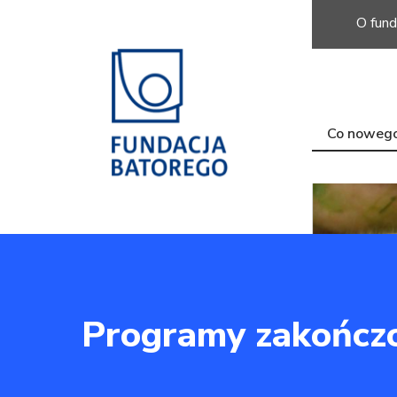
O fund
Co noweg
Programy zakończ