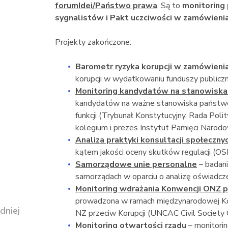
forumIdei/Państwo prawa
. Są to
monitoring 
sygnalistów i P
akt uczciwości w zamówienia
Projekty zakończone:
Barometr ryzyka korupcji w zamówienia
korupcji w wydatkowaniu funduszy publiczn
Monitoring kandydatów na stanowiska
kandydatów na ważne stanowiska państwowe 
funkcji (Trybunał Konstytucyjny, Rada Polity
kolegium i prezes Instytut Pamięci Narodo
Analiza praktyki konsultacji społeczny
kątem jakości oceny skutków regulacji (OSR
Samorządowe unie personalne
– badani
samorządach w oparciu o analizę oświadcz
Monitoring
wdrażania Konwencji ONZ p
prowadzona w ramach międzynarodowej Koa
dniej
NZ przeciw Korupcji (UNCAC Civil Society C
Monitoring otwartości rządu
– monitori