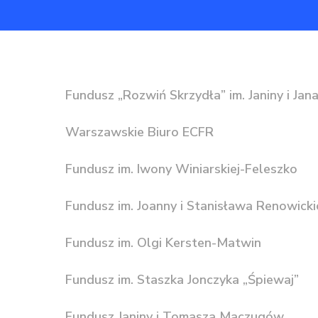
Fundusz „Rozwiń Skrzydła” im. Janiny i Jan
Warszawskie Biuro ECFR
Fundusz im. Iwony Winiarskiej-Feleszko
Fundusz im. Joanny i Stanisława Renowicki
Fundusz im. Olgi Kersten-Matwin
Fundusz im. Staszka Jonczyka „Śpiewaj”
Fundusz Janiny i Tomasza Maczugów