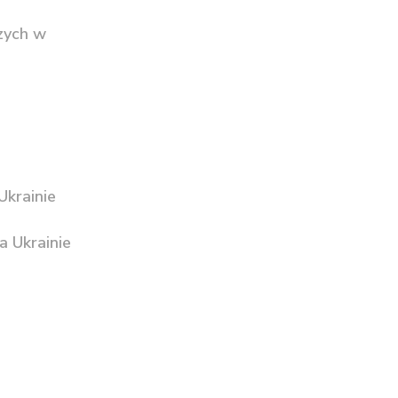
zych w
krainie
a Ukrainie