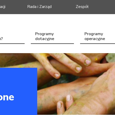
acji
Rada i Zarząd
Zespół
Programy
Programy
o?
dotacyjne
operacyjne
one