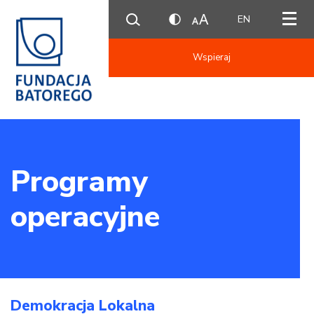
EN
Wspieraj
Programy
operacyjne
Demokracja Lokalna