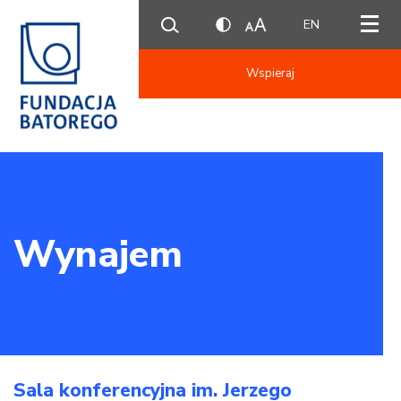
EN
Wspieraj
Wynajem
Sala konferencyjna im. Jerzego