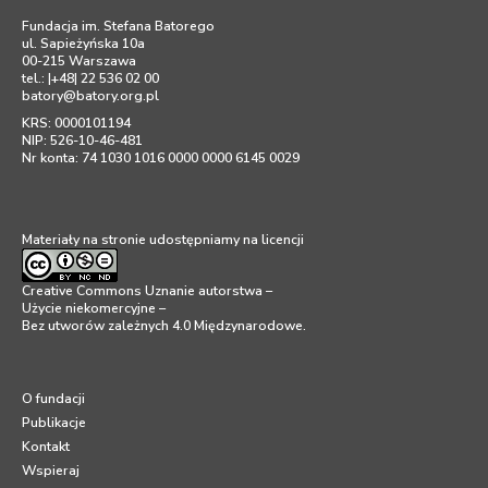
Fundacja im. Stefana Batorego
ul. Sapieżyńska 10a
00-215 Warszawa
tel.: |+48| 22 536 02 00
batory@batory.org.pl
KRS: 0000101194
NIP: 526-10-46-481
Nr konta: 74 1030 1016 0000 0000 6145 0029
Materiały na stronie udostępniamy na licencji
Creative Commons Uznanie autorstwa –
Użycie niekomercyjne –
Bez utworów zależnych 4.0 Międzynarodowe
.
O fundacji
Publikacje
Kontakt
Wspieraj