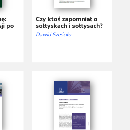
nę:
Czy ktoś zapomniał o
ji po
sołtyskach i sołtysach?
Dawid Sześciło