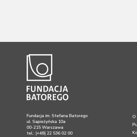
Fundacja im. Stefana Batorego
O 
ul. Sapieżyńska 10a
Pu
00-215 Warszawa
K
tel.: |+48| 22 536 02 00