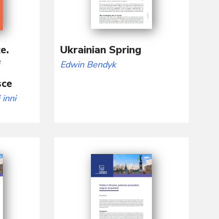
e.
Ukrainian Spring
e
Edwin Bendyk
sce
i inni