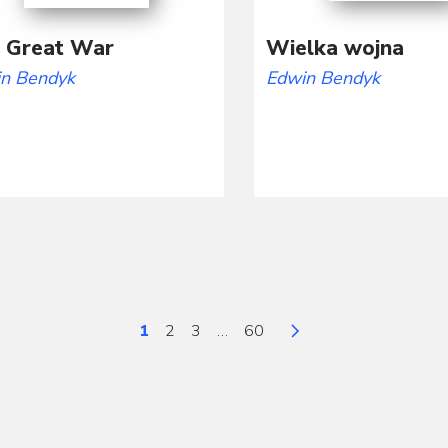
 Great War
Wielka wojna
n Bendyk
Edwin Bendyk
1
2
3
…
60
Strona
Strona
Strona
Strona
Następna strona