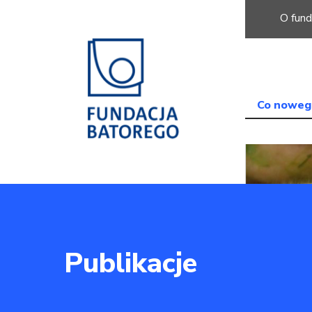
O fund
Co noweg
Publikacje