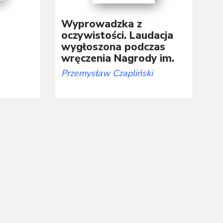
Wyprowadzka z
oczywistości. Laudacja
wygłoszona podczas
wręczenia Nagrody im.
Marcina Króla 2024
Przemysław Czapliński