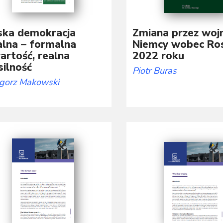
ska demokracja
Zmiana przez woj
alna – formalna
Niemcy wobec Ros
artość, realna
2022 roku
silność
Piotr Buras
gorz Makowski