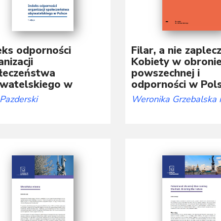
eks odporności
Filar, a nie zaplecz
nizacji
Kobiety w obroni
łeczeństwa
powszechnej i
watelskiego w
odporności w Pol
sce
Weronika Grzebalska
 Pazderski