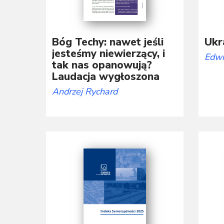
Bóg Techy: nawet jeśli
Ukr
jesteśmy niewierzący, i
Edwi
tak nas opanowują?
Laudacja wygłoszona
podczas wręczenia
Andrzej Rychard
Nagrody im. Marcina
Króla 2025