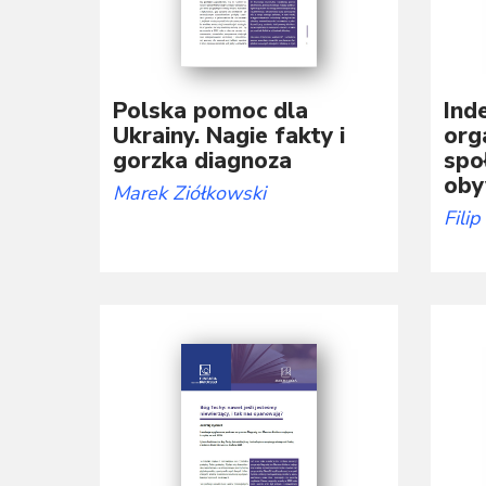
Polska pomoc dla
Ind
Ukrainy. Nagie fakty i
orga
gorzka diagnoza
spo
oby
Marek Ziółkowski
Pol
Filip