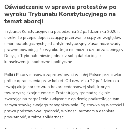
Oświadczenie w sprawie protestów po
wyroku Trybunału Konstytucyjnego na
temat aborcji
Trybunał Konstytucyjny na posiedzeniu 22 października 2020 r.
orzekł, że przepis dopuszczający przerwanie ciąży ze względów
embriopatologicznych jest antykonstytucyjny. Zasadnicze wady
prawne powodują, że wyroku tego nie można uznać za istniejący.
Decyzja Trybunału niesie jednak z sobą daleko idące
konsekwencje społeczne i polityczne.
Polki i Polacy masowo zaprotestowali w całej Polsce przeciwko
próbie ograniczenia praw kobiet. Od czwartku 22 października
trwają akcje sprzeciwu o bezprecedensowej skali, którym
towarzyszą skrajne emocje. Protestujący gromadzą się nie
zważając na zagrożenie związane z epidemią podkreślając tym
samym stawkę swojego zaangażowania. Tą stawką są wartości i
prawa podstawowe: godność, wolność, autonomia osobista,
prywatność, a także solidarność.