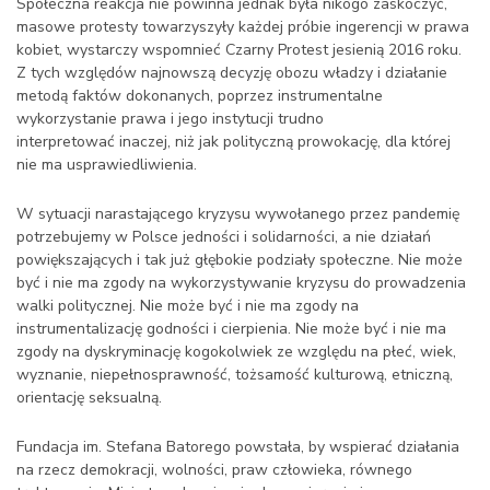
Społeczna reakcja nie powinna jednak była nikogo zaskoczyć,
masowe protesty towarzyszyły każdej próbie ingerencji w prawa
kobiet, wystarczy wspomnieć Czarny Protest jesienią 2016 roku.
Z tych względów najnowszą decyzję obozu władzy i działanie
metodą faktów dokonanych, poprzez instrumentalne
wykorzystanie prawa i jego instytucji trudno
interpretować inaczej, niż jak polityczną prowokację, dla której
nie ma usprawiedliwienia.
W sytuacji narastającego kryzysu wywołanego przez pandemię
potrzebujemy w Polsce jedności i solidarności, a nie działań
powiększających i tak już głębokie podziały społeczne. Nie może
być i nie ma zgody na wykorzystywanie kryzysu do prowadzenia
walki politycznej. Nie może być i nie ma zgody na
instrumentalizację godności i cierpienia. Nie może być i nie ma
zgody na dyskryminację kogokolwiek ze względu na płeć, wiek,
wyznanie, niepełnosprawność, tożsamość kulturową, etniczną,
orientację seksualną.
Fundacja im. Stefana Batorego powstała, by wspierać działania
na rzecz demokracji, wolności, praw człowieka, równego