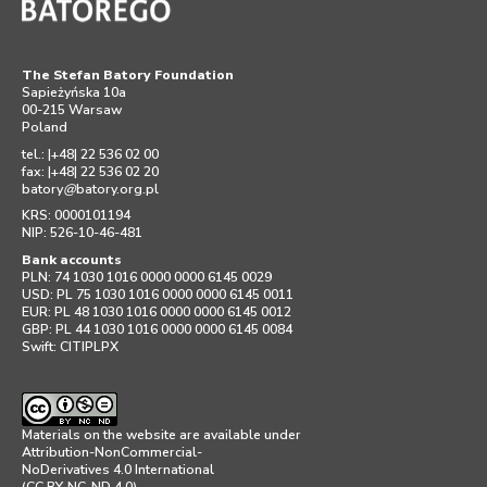
The Stefan Batory Foundation
Sapieżyńska 10a
00-215 Warsaw
Poland
tel.: |+48| 22 536 02 00
fax: |+48| 22 536 02 20
batory
@
batory.org.pl
KRS: 0000101194
NIP: 526-10-46-481
Bank accounts
PLN: 74 1030 1016 0000 0000 6145 0029
USD: PL 75 1030 1016 0000 0000 6145 0011
EUR: PL 48 1030 1016 0000 0000 6145 0012
GBP: PL 44 1030 1016 0000 0000 6145 0084
Swift: CITIPLPX
Materials on the website are available under
Attribution-NonCommercial-
NoDerivatives 4.0 International
(CC BY-NC-ND 4.0)