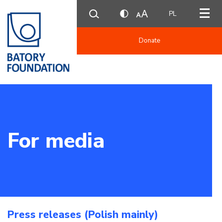
PL
Donate
For media
Press releases (Polish mainly)