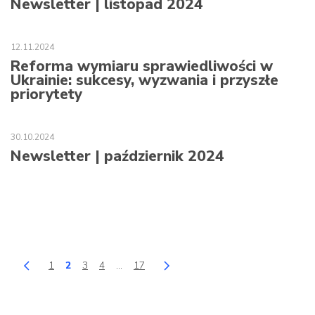
Newsletter | listopad 2024
12.11.2024
Reforma wymiaru sprawiedliwości w
Ukrainie: sukcesy, wyzwania i przyszłe
priorytety
30.10.2024
Newsletter | październik 2024
1
2
3
4
…
17
back
Page
Page
Page
Page
Page
next