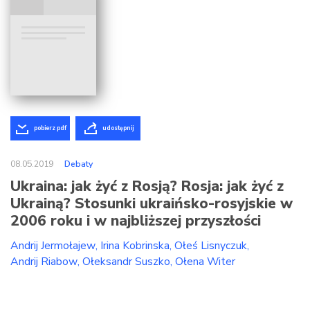
pobierz pdf
udostępnij
08.05.2019
Debaty
Ukraina: jak żyć z Rosją? Rosja: jak żyć z
Ukrainą? Stosunki ukraińsko-rosyjskie w
2006 roku i w najbliższej przyszłości
Andrij Jermołajew
Irina Kobrinska
Ołeś Lisnyczuk
Andrij Riabow
Ołeksandr Suszko
Ołena Witer