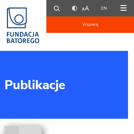
EN
Wspieraj
Publikacje