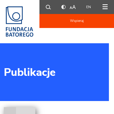
EN
Wspieraj
Publikacje