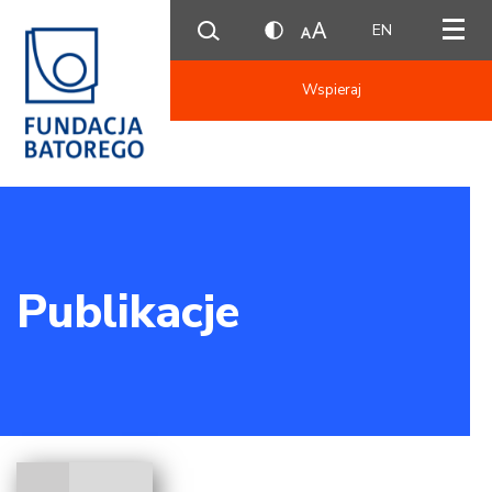
EN
Wspieraj
Publikacje