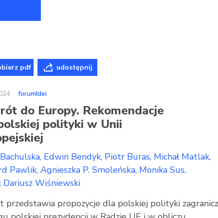
bierz pdf
udostępnij
024
forumIdei
rót do Europy. Rekomendacje
polskiej polityki w Unii
pejskiej
 Bachulska
Edwin Bendyk
Piotr Buras
Michał Matlak
rd Pawlik
Agnieszka P. Smoleńska
Monika Sus
 Dariusz Wiśniewski
 przedstawia propozycje dla polskiej polityki zagranic
gu polskiej prezydencji w Radzie UE i w obliczu