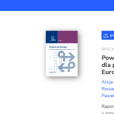
po
08.01.2
Pow
dla 
Euro
Alicja
Rysza
Paweł
Raport
u pro