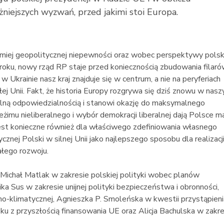
żniejszych wyzwań, przed jakimi stoi Europa.
miej geopolitycznej niepewności oraz wobec perspektywy polsk
 roku, nowy rząd RP staje przed koniecznością zbudowania filar
w Ukrainie nasz kraj znajduje się w centrum, a nie na peryferiach
łej Unii. Fakt, że historia Europy rozgrywa się dziś znowu w nas
gólną odpowiedzialnością i stanowi okazję do maksymalnego
eżimu nieliberalnego i wybór demokracji liberalnej dają Polsce 
 jest konieczne również dla właściwego zdefiniowania własnego
nej Polski w silnej Unii jako najlepszego sposobu dla realizacj
ałego rozwoju.
 Michał Matlak w zakresie polskiej polityki wobec planów
ika Sus w zakresie unijnej polityki bezpieczeństwa i obronności,
no-klimatycznej, Agnieszka P. Smoleńska w kwestii przystąpieni
ku z przyszłością finansowania UE oraz Alicja Bachulska w zakre