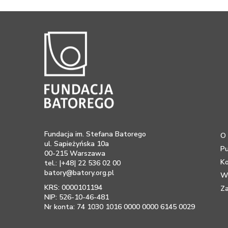
Fundacja im. Stefana Batorego
O 
ul. Sapieżyńska 10a
Pu
00-215 Warszawa
K
tel.: |+48| 22 536 02 00
batory@batory.org.pl
Ws
KRS: 0000101194
Za
NIP: 526-10-46-481
Nr konta: 74 1030 1016 0000 0000 6145 0029