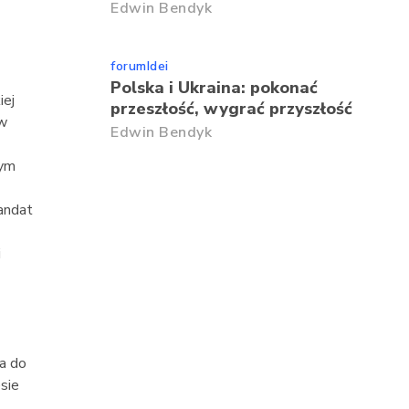
Edwin Bendyk
forumIdei
Polska i Ukraina: pokonać
iej
przeszłość, wygrać przyszłość
ów
Edwin Bendyk
zym
mandat
i
a do
sie