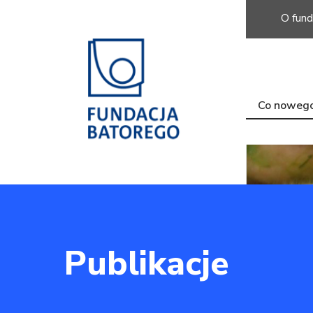
O fund
Co noweg
Publikacje