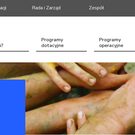
acji
Rada i Zarząd
Zespół
Programy
Programy
o?
dotacyjne
operacyjne