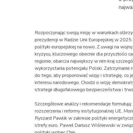
najwa
Rozpoczynając swoją misję w warunkach olbrzy
prezydencji w Radzie Unii Europejskiej w 2025
polityki europejskiej na nowo. Z uwagi na wojnę 
kryzysu, kluczowego obecnie dla przyszłości ca
regionie, obarcza największy w nim kraj szcze
wykorzystania potencjału Polski. Zatrzymanie r
do tego, aby proponować wizję i strategię, co
interesu narodowego. Chodzi o wizję demokratycz
strategii długofalowego bezpieczeństwa i trw
Szczegółowe analizy i rekomendacje formułują:
rozszerzenia i reformy instytucjonalnej UE, Mon
Ryszard Pawlik w zakresie polityki energetycz
strefy euro, Paweł Dariusz Wiśniewski w związ
polityki wobec Chin.