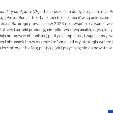
lskiej polityki w UE
jest zaproszeniem do dyskusji o miejscu P
cją Piotra Burasa teksty ekspertek i ekspertów są pokłosiem
. Stefana Batorego prowadziła w 2023 roku wspólnie z warszaws
utorzy i autorki proponują nie tylko wnikliwą analizę największy
ują propozycje dla polskiej polityki europejskiej i zagranicznej w
 i obronności, rozszerzenie i reforma Unii czy strategia wobec C
 kształtować bieżącą politykę, jak i przyczynią się do powstania