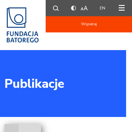
EN
Wspieraj
Publikacje