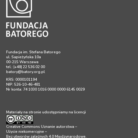
Fundacja im. Stefana Batorego
ul. Sapieżyńska 10a
00-215 Warszawa
tel.: |+48| 22 536 02 00
batory@batory.org.pl
KRS: 0000101194
NIP: 526-10-46-481
Nr konta: 74 1030 1016 0000 0000 6145 0029
Materiały na stronie udostępniamy na licencji
Creative Commons Uznanie autorstwa –
Użycie niekomercyjne –
Bez utworów zależnych 4.0 Międzynarodowe
.