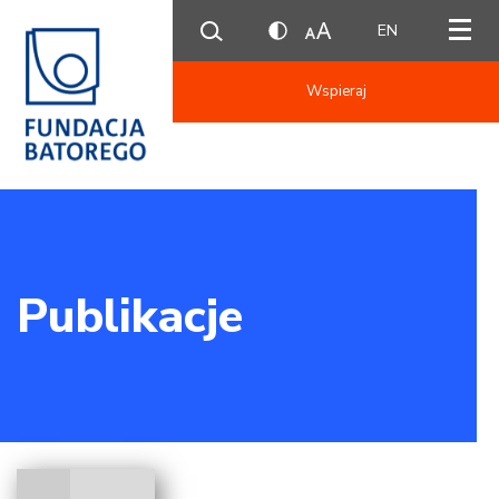
EN
Wspieraj
Publikacje