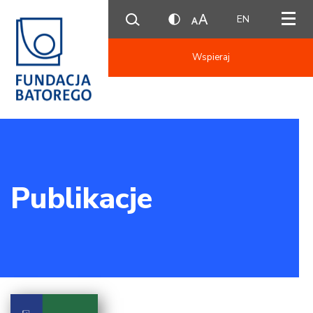
EN
Wspieraj
Publikacje