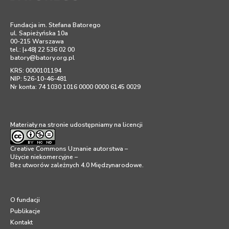
Fundacja im. Stefana Batorego
ul. Sapieżyńska 10a
00-215 Warszawa
tel.: |+48| 22 536 02 00
batory@batory.org.pl
KRS: 0000101194
NIP: 526-10-46-481
Nr konta: 74 1030 1016 0000 0000 6145 0029
Materiały na stronie udostępniamy na licencji
Creative Commons Uznanie autorstwa –
Użycie niekomercyjne –
Bez utworów zależnych 4.0 Międzynarodowe
.
O fundacji
Publikacje
Kontakt