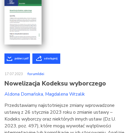
pobierz pdf
udostępnij
17.07.2023
forumIdei
Nowelizacja Kodeksu wyborczego
Aldona Domańska
Magdalena Wrzalik
Przedstawiamy najistotniejsze zmiany wprowadzone
ustawą z 26 stycznia 2023 roku o zmianie ustawy –
Kodeks wyborczy oraz niektórych innych ustaw (Dz.U.
2023, poz. 497), które mogą wywołać wątpliwości
interpretacyjne lub komplikacje w ich stosowaniu. Analizie