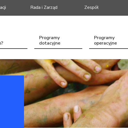
acji
Rada i Zarząd
Zespół
Programy
Programy
o?
dotacyjne
operacyjne