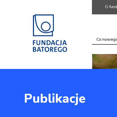
O fund
Co noweg
Publikacje