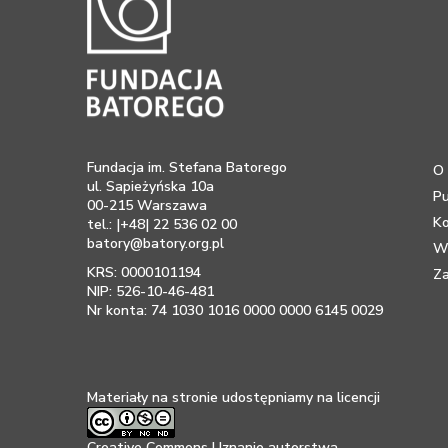
Fundacja im. Stefana Batorego
O 
ul. Sapieżyńska 10a
Pu
00-215 Warszawa
K
tel.: |+48| 22 536 02 00
batory@batory.org.pl
Ws
KRS: 0000101194
Za
NIP: 526-10-46-481
Nr konta: 74 1030 1016 0000 0000 6145 0029
Materiały na stronie udostępniamy na licencji
Creative Commons Uznanie autorstwa –