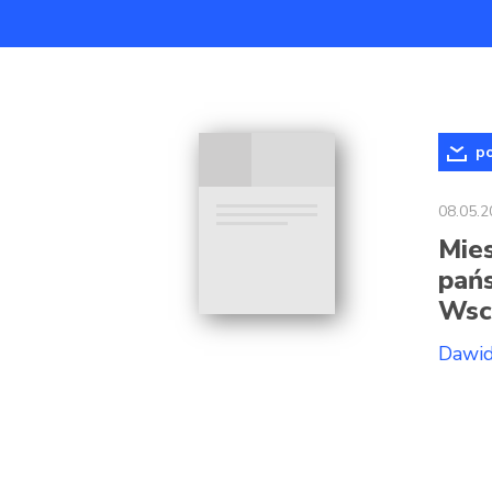
po
08.05.2
Mie
pań
Wsc
Dawid