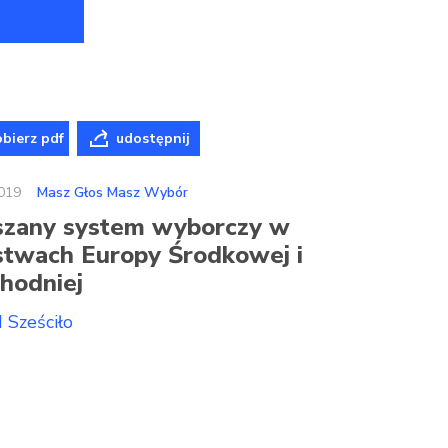
bierz pdf
udostępnij
019
Masz Głos Masz Wybór
szany system wyborczy w
stwach Europy Środkowej i
hodniej
 Sześciło