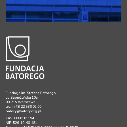
Fundacja im. Stefana Batorego
ul. Sapieżyńska 10a
00-215 Warszawa
tel.: |+48| 22 536 02 00
batory@batory.org.pl
KRS: 0000101194
NIP: 526-10-46-481