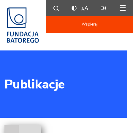
EN
Wspieraj
Publikacje