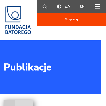
EN
Wspieraj
Publikacje