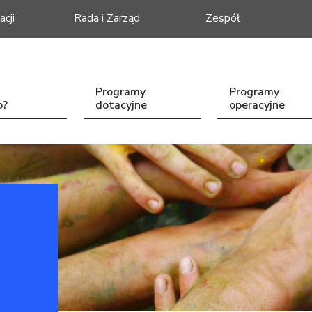
acji
Rada i Zarząd
Zespół
Programy
Programy
o?
dotacyjne
operacyjne