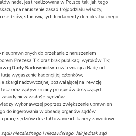
nałów nadal jest realizowana w Polsce tak, jak tego
kazują na naruszenie zasad trójpodziału władzy,
ści sędziów, stanowiących fundamenty demokratycznego
 nieuprawnionych do orzekania z naruszeniem
yborem Prezesa TK oraz brak publikacji wyroków TK;
jowej Rady Sądownictwa
uzależniającą Radę od
cją wygaszenie kadencji jej członków;
e skargi nadzwyczajnej pozwalającej na rewizję
ecz oraz wpływ zmiany przepisów dotyczących
ę zasady niezawisłości sędziów;
ładzy wykonawczej poprzez zwiększenie uprawnień
nego do ingerowania w obsadę organów sądów
 pracę sędziów i kształtowanie ich kariery zawodowej.
ądu niezależnego i niezawisłego. Jak jednak sąd