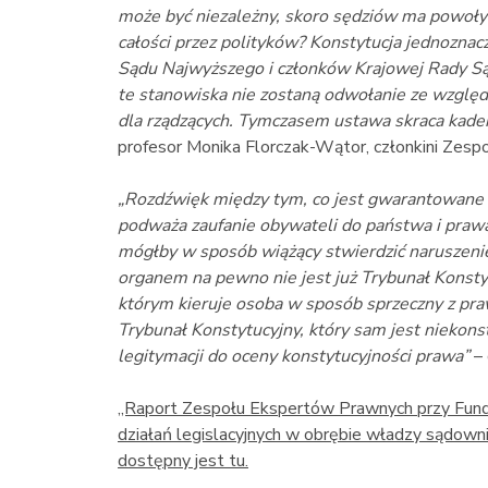
może być niezależny, skoro sędziów ma powo
całości przez polityków? Konstytucja jednoznac
Sądu Najwyższego i członków Krajowej Rady S
te stanowiska nie zostaną odwołanie ze wzglę
dla rządzących. Tymczasem ustawa skraca kaden
profesor Monika Florczak-Wątor, członkini Zespo
„Rozdźwięk między tym, co jest gwarantowane w
podważa zaufanie obywateli do państwa i praw
mógłby w sposób wiążący stwierdzić naruszenie
organem na pewno nie jest już Trybunał Konsty
którym kieruje osoba w sposób sprzeczny z pr
Trybunał Konstytucyjny, który sam jest niekons
legitymacji do oceny konstytucyjności prawa”
– 
„Raport Zespołu Ekspertów Prawnych przy Funda
działań legislacyjnych w obrębie władzy sądow
dostępny jest tu.