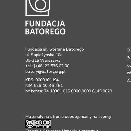
Fundacja im. Stefana Batorego
O 
ul. Sapieżyńska 10a
Pu
00-215 Warszawa
K
tel.: |+48| 22 536 02 00
batory@batory.org.pl
Ws
KRS: 0000101194
Za
NIP: 526-10-46-481
Nr konta: 74 1030 1016 0000 0000 6145 0029
Materiały na stronie udostępniamy na licencji