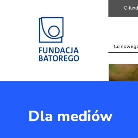
O fund
Co noweg
Dla mediów