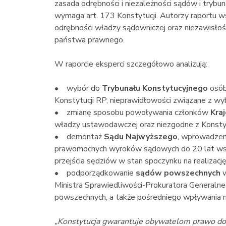
zasada odrębności i niezależności sądów i trybu
wymaga art. 173 Konstytucji. Autorzy raportu ws
odrębności władzy sądowniczej oraz niezawisło
państwa prawnego.
W raporcie eksperci szczegółowo analizują:
• wybór do
Trybunału Konstytucyjnego
osób
Konstytucji RP, nieprawidłowości związane z w
• zmianę sposobu powoływania członków
Kra
władzy ustawodawczej oraz niezgodne z Konstytu
• demontaż
Sądu Najwyższego
, wprowadzeni
prawomocnych wyroków sądowych do 20 lat wst
przejścia sędziów w stan spoczynku na realizacj
• podporządkowanie
sądów powszechnych
w
Ministra Sprawiedliwości-Prokuratora General
powszechnych, a także pośredniego wpływania na
„Konstytucja gwarantuje obywatelom prawo do s