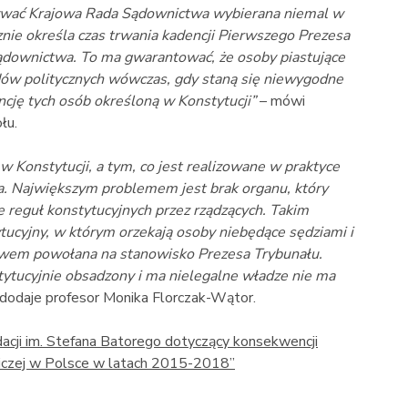
ływać Krajowa Rada Sądownictwa wybierana niemal w
znie określa czas trwania kadencji Pierwszego Prezesa
ądownictwa. To ma gwarantować, że osoby piastujące
dów politycznych wówczas, gdy staną się niewygodne
cję tych osób określoną w Konstytucji”
– mówi
łu.
 Konstytucji, a tym, co jest realizowane w praktyce
a. Największym problemem jest brak organu, który
 reguł konstytucyjnych przez rządzących. Takim
tucyjny, w którym orzekają osoby niebędące sędziami i
awem powołana na stanowisko Prezesa Trybunału.
tytucyjnie obsadzony i ma nielegalne władze nie ma
dodaje profesor Monika Florczak-Wątor.
cji im. Stefana Batorego dotyczący konsekwencji
niczej w Polsce w latach 2015-2018”