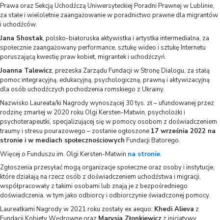
Prawa oraz Sekcją Uchodźczą Uniwersyteckiej Poradni Prawnej w Lublinie,
za stałe i wieloletnie zaangażowanie w poradnictwo prawne dla migrantów
i uchodźców.
Jana Shostak
, polsko-białoruska aktywistka i artystka intermedialna, za
społecznie zaangażowany performance, sztukę wideo i sztukę Internetu
poruszającą kwestię praw kobiet, migrantek i uchodźczyń.
Joanna Talewicz
, prezeska Zarządu Fundacji w Stronę Dialogu, za stałą
pomoc integracyjną, edukacyjną, psychologiczną, prawną i aktywizacyjną
dla osób uchodźczych pochodzenia romskiego z Ukrainy.
Nazwisko Laureata/ki Nagrody wynoszącej 30 tys. zł – ufundowanej przez
rodzinę zmarłej w 2020 roku Olgi Kersten-Matwin, psycholożki i
psychoterapeutki, specjalizującej się w pomocy osobom z doświadczeniem
traumy i stresu pourazowego – zostanie ogłoszone
17 września 2022 na
stronie i w mediach społecznościowych
Fundacji Batorego.
Więcej o Funduszu im. Olgi Kersten-Matwin
na stronie
.
Zgłoszenia przesyłać mogą organizacje społeczne oraz osoby i instytucje,
które działają na rzecz osób z doświadczeniem uchodźstwa i migracji,
współpracowały z takimi osobami lub znają je z bezpośredniego
doświadczenia, w tym jako odbiorcy i odbiorczynie świadczonej pomocy.
Laureatkami Nagrody w 2021 roku zostały ex aequo:
Khedi Alieva
z
Fundacji Kobiety Wędrowne oraz
Marysia Złonkiewicz
z inicjatywy