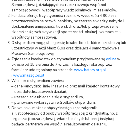
Samorządowej, działających na rzecz rozwoju wspólnot
samorządowych i współpracy władz lokalnych i mieszkańców.
Fundusz oferuje trzy stypendia rocznie w wysokości 4 900 zł z
przeznaczeniem na rozwój osobisty, poszerzenie wiedzy, nabycie i
doskonalenie umiejętności liderskich oraz/lub przeprowadzenie
działań służących aktywizacji społeczności lokalnej i wzmocnieniu
wspólnoty samorządowej.
O stypendium mogą ubiegać się lokalne liderki, które uczestniczą lub
uczestniczyły w akcji Masz Głos oraz działaczki samorządowe z
Pracowni Samorządowej.
Zgłoszenia kandydatek do stypendium przyjmowane są
online
w
okresie od 15 sierpnia do 7 września każdego roku poprzez
formularz udostępniony na stronach:
www.batory.org.pl
i
www.maszglos.pl
Wniosek o stypendium zawiera:
– dane kandydatki: imię i nazwisko oraz mail i telefon kontaktowy,
– opis dotychczasowych działań,
– uzasadnienie ubiegania się o stypendium,
– planowane wykorzystanie środków stypendium.
Do wniosku można dołączyć następujące załączniki:
a) list polecający od osoby współpracującej z kandydatką, np. z
organizacji pozarządowej, władz lokalnych lub innej instytucji
będącej partnerem we wspólnie realizowanym działaniu,