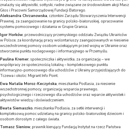
znalazły się aktywistki, sołtyski, radne związane ze środowiskiem akcji Masz
Głos i Pracowni Samorządowej Fundacji Batorego.
Aleksandra Chrzanowska
, członkini Zarządu Stowarzyszenia Interwencji
Prawnej, za zaangażowanie na granicy polsko-białoruskiej, opracowanie
systemu pomocowego i działania w Grupie Granica.
Igor Horków
, przewodniczący przemyskiego oddziału Związku Ukraińców
w Polsce, za koordynację pracy wolontariuszy zaangażowanych w niesienie
wszechstronnej pomocy osobom uciekającym przed wojną w Ukrainie oraz
stworzenie punktu noclegowego i informacyjnego w Przemyślu.
Paulina Kremer
, społeczniczka i aktywistka, za organizację – we
współpracy ze społecznością lokalną – kompleksowego punktu
informacyjno-pomocowego dla uchodźców z Ukrainy przyjeżdżających do
Tczewa i okolic: Migrant Info Point.
Ewa Natalia Moroz-Keczyńska
, mieszkanka Podlasia, za niesienie
wszechstronnej pomocy, organizację wsparcia prawnego,
psychologicznego i rzeczowego dla uchodźców oraz wparcie aktywistek i
aktywistów wiedzą i doświadczeniem.
Beata Siemaszko
, mieszkanka Podlasia, za setki interwencji i
kompleksową pomoc udzielaną na granicy polsko-białoruskiej dzieciom i
osobom dorosłym z całego świata.
Tomasz Sieniow
, prawnik kierujący Fundacją Instytut na rzecz Państwa