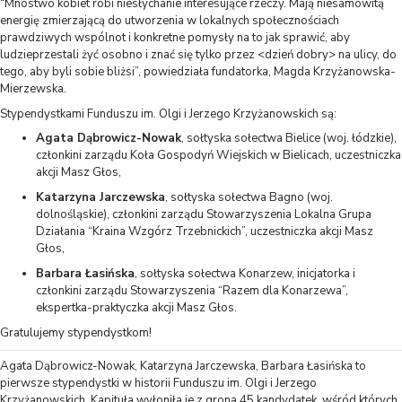
“Mnóstwo kobiet robi niesłychanie interesujące rzeczy. Mają niesamowitą
energię zmierzającą do utworzenia w lokalnych społecznościach
prawdziwych wspólnot i konkretne pomysły na to jak sprawić, aby
ludzieprzestali żyć osobno i znać się tylko przez <dzień dobry> na ulicy, do
tego, aby byli sobie bliżsi”, powiedziała fundatorka, Magda Krzyżanowska-
Mierzewska.
Stypendystkami Funduszu im. Olgi i Jerzego Krzyżanowskich są:
A
gata Dąbrowicz-Nowak
, sołtyska sołectwa Bielice (woj. łódzkie),
członkini zarządu Koła Gospodyń Wiejskich w Bielicach, uczestniczka
akcji Masz Głos,
Katarzyna Jarczewska
, sołtyska sołectwa Bagno (woj.
dolnośląskie), członkini zarządu Stowarzyszenia Lokalna Grupa
Działania “Kraina Wzgórz Trzebnickich”, uczestniczka akcji Masz
Głos,
Barbara Łasińska
, sołtyska sołectwa Konarzew, inicjatorka i
członkini zarządu Stowarzyszenia “Razem dla Konarzewa”,
ekspertka-praktyczka akcji Masz Głos.
Gratulujemy stypendystkom!
Agata Dąbrowicz-Nowak, Katarzyna Jarczewska, Barbara Łasińska to
pierwsze stypendystki w historii Funduszu im. Olgi i Jerzego
Krzyżanowskich. Kapituła wyłoniła je z grona 45 kandydatek, wśród których