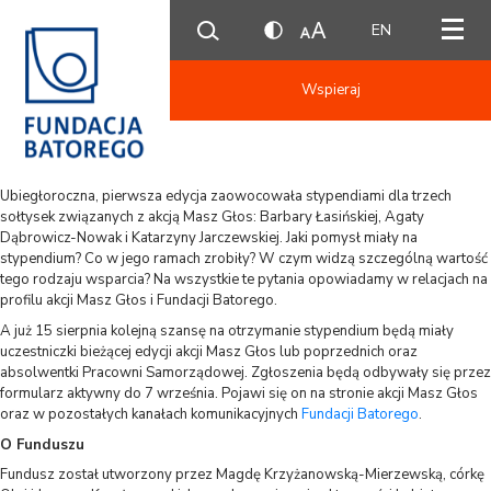
EN
Wspieraj
Ubiegłoroczna, pierwsza edycja zaowocowała stypendiami dla trzech
sołtysek związanych z akcją Masz Głos: Barbary Łasińskiej, Agaty
Dąbrowicz-Nowak i Katarzyny Jarczewskiej. Jaki pomysł miały na
stypendium? Co w jego ramach zrobiły? W czym widzą szczególną wartość
tego rodzaju wsparcia? Na wszystkie te pytania opowiadamy w relacjach na
profilu akcji Masz Głos i Fundacji Batorego.
A już 15 sierpnia kolejną szansę na otrzymanie stypendium będą miały
uczestniczki bieżącej edycji akcji Masz Głos lub poprzednich oraz
absolwentki Pracowni Samorządowej. Zgłoszenia będą odbywały się przez
formularz aktywny do 7 września. Pojawi się on na stronie akcji Masz Głos
oraz w pozostałych kanałach komunikacyjnych
Fundacji Batorego
.
O Funduszu
Fundusz został utworzony przez Magdę Krzyżanowską-Mierzewską, córkę