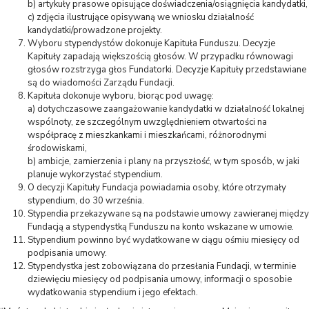
b) artykuły prasowe opisujące doświadczenia/osiągnięcia kandydatki,
c) zdjęcia ilustrujące opisywaną we wniosku działalność
kandydatki/prowadzone projekty.
Wyboru stypendystów dokonuje Kapituła Funduszu. Decyzje
Kapituły zapadają większością głosów. W przypadku równowagi
głosów rozstrzyga głos Fundatorki. Decyzje Kapituły przedstawiane
są do wiadomości Zarządu Fundacji.
Kapituła dokonuje wyboru, biorąc pod uwagę:
a) dotychczasowe zaangażowanie kandydatki w działalność lokalnej
wspólnoty, ze szczególnym uwzględnieniem otwartości na
współpracę z mieszkankami i mieszkańcami, różnorodnymi
środowiskami,
b) ambicje, zamierzenia i plany na przyszłość, w tym sposób, w jaki
planuje wykorzystać stypendium.
O decyzji Kapituły Fundacja powiadamia osoby, które otrzymały
stypendium, do 30 września.
Stypendia przekazywane są na podstawie umowy zawieranej między
Fundacją a stypendystką Funduszu na konto wskazane w umowie.
Stypendium powinno być wydatkowane w ciągu ośmiu miesięcy od
podpisania umowy.
Stypendystka jest zobowiązana do przesłania Fundacji, w terminie
dziewięciu miesięcy od podpisania umowy, informacji o sposobie
wydatkowania stypendium i jego efektach.