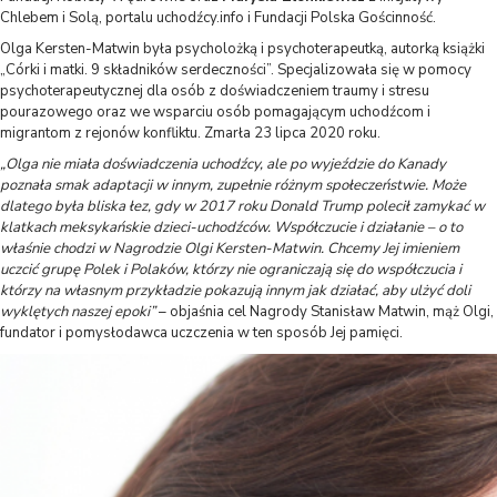
Chlebem i Solą, portalu uchodźcy.info i Fundacji Polska Gościnność.
Olga Kersten-Matwin była psycholożką i psychoterapeutką, autorką książki
„Córki i matki. 9 składników serdeczności”. Specjalizowała się w pomocy
psychoterapeutycznej dla osób z doświadczeniem traumy i stresu
pourazowego oraz we wsparciu osób pomagającym uchodźcom i
migrantom z rejonów konfliktu. Zmarła 23 lipca 2020 roku.
„Olga nie miała doświadczenia uchodźcy, ale po wyjeździe do Kanady
poznała smak adaptacji w innym, zupełnie różnym społeczeństwie. Może
dlatego była bliska łez, gdy w 2017 roku Donald Trump polecił zamykać w
klatkach meksykańskie dzieci-uchodźców. Współczucie i działanie – o to
właśnie chodzi w Nagrodzie Olgi Kersten-Matwin. Chcemy Jej imieniem
uczcić grupę Polek i Polaków, którzy nie ograniczają się do współczucia i
którzy na własnym przykładzie pokazują innym jak działać, aby ulżyć doli
wyklętych naszej epoki”
– objaśnia cel Nagrody Stanisław Matwin, mąż Olgi,
fundator i pomysłodawca uczczenia w ten sposób Jej pamięci.