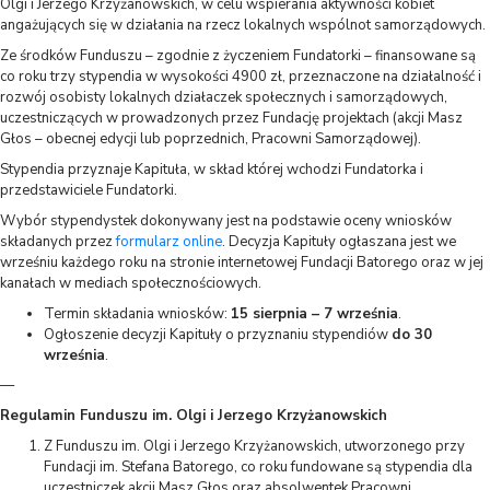
Olgi i Jerzego Krzyżanowskich, w celu wspierania aktywności kobiet
angażujących się w działania na rzecz lokalnych wspólnot samorządowych.
Ze środków Funduszu – zgodnie z życzeniem Fundatorki – finansowane są
co roku trzy stypendia w wysokości 4900 zł, przeznaczone na działalność i
rozwój osobisty lokalnych działaczek społecznych i samorządowych,
uczestniczących w prowadzonych przez Fundację projektach (akcji Masz
Głos – obecnej edycji lub poprzednich, Pracowni Samorządowej).
Stypendia przyznaje Kapituła, w skład której wchodzi Fundatorka i
przedstawiciele Fundatorki.
Wybór stypendystek dokonywany jest na podstawie oceny wniosków
składanych przez
formularz online
. Decyzja Kapituły ogłaszana jest we
wrześniu każdego roku na stronie internetowej Fundacji Batorego oraz w jej
kanałach w mediach społecznościowych.
Termin składania wniosków:
15 sierpnia – 7 września
.
Ogłoszenie decyzji Kapituły o przyznaniu stypendiów
do 30
września
.
—
Regulamin Funduszu im. Olgi i Jerzego Krzyżanowskich
Z Funduszu im. Olgi i Jerzego Krzyżanowskich, utworzonego przy
Fundacji im. Stefana Batorego, co roku fundowane są stypendia dla
uczestniczek akcji Masz Głos oraz absolwentek Pracowni