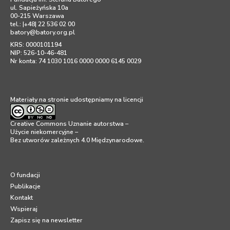
ul. Sapieżyńska 10a
00-215 Warszawa
tel.: |+48| 22 536 02 00
batory@batory.org.pl
KRS: 0000101194
NIP: 526-10-46-481
Nr konta: 74 1030 1016 0000 0000 6145 0029
Materiały na stronie udostępniamy na licencji
Creative Commons Uznanie autorstwa –
Użycie niekomercyjne –
Bez utworów zależnych 4.0 Międzynarodowe
.
O fundacji
Publikacje
Kontakt
Wspieraj
Zapisz się na newsletter