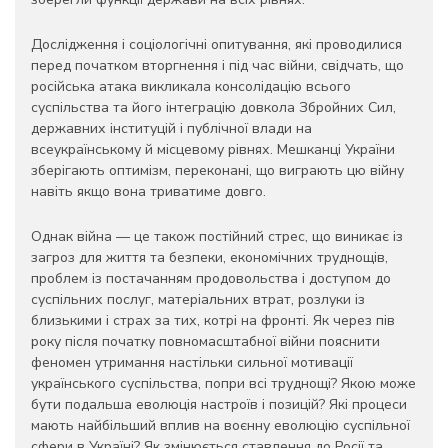
Дослідження і соціологічні опитування, які проводилися
перед початком вторгнення і під час війни, свідчать, що
російська атака викликала консолідацію всього
суспільства та його інтеграцію довкола Збройних Сил,
державних інституцій і публічної влади на
всеукраїнському й місцевому рівнях. Мешканці України
зберігають оптимізм, переконані, що виграють цю війну
навіть якщо вона триватиме довго.
Однак війна — це також постійний стрес, що виникає із
загроз для життя та безпеки, економічних труднощів,
проблем із постачанням продовольства і доступом до
суспільних послуг, матеріальних втрат, розлуки із
близькими і страх за тих, котрі на фронті. Як через пів
року після початку повномасштабної війни пояснити
феномен утримання настільки сильної мотивації
українського суспільства, попри всі труднощі? Якою може
бути подальша еволюція настроїв і позицій? Які процеси
мають найбільший вплив на воєнну еволюцію суспільної
сфери в Україні? Як змінюється ставлення до Росії та