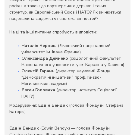
росіян, а також до партнерських держав і таких
структур, як Європейський Союз і НАТО? Як змінюється
національна свідомість і система цінностей?
На ці та інші питання спробують відповісти:
Наталія Черниш
(Львівський національний
університет ім. Івана Франка)
Олександра Дейнеко
(соціологічний факультет
Національного університету ім. Каразіна у Харкові)
Олексій Гарань
(директор науковий Фонду
“Демократичні ініціативи”, проф. Києво-
Могилянської академії)
Євген Головаха
(директор Інституту Соціології
НАНУ)
Модерування:
Едвін Бендик
(голова Фонду ім. Стефана
Баторія)
Едвін Бендик
(Edwin Bendyk) — голова Фонду ім.
Стефана Баторія. Журналіст, публіцист і письменник,