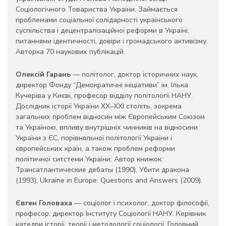
Соціологічного Товариства України. Займається
проблемами соціальної солідарності українського
суспільства і децентралізаційної реформи в Україні,
питаннями ідентичності, довіри і громадського активізму.
Авторка 70 наукових публікацій.
Олексій Гарань
— політолог, доктор історичних наук,
директор Фонду “Демократичні ініціативи” ім. Ілька
Кучеріва у Києві, професор відділу політології НАНУ.
Дослідник історії України XX–XXI століть, зокрема
загальних проблем відносин між Європейським Союзом
та Україною, впливу внутрішніх чинників на відносини
України з ЄС, порівняльної політології України і
європейських країн, а також проблем реформи
політичної ситстеми України. Автор книжок:
Трансатлантические дебаты (1990), Убити дракона
(1993), Ukraine in Europe: Questions and Answers (2009).
Євген Головаха
— соціолог і психолог, доктор філософії,
професор, директор Інституту Соціології НАНУ. Керівник
катедри історії, теорії і методології соціології. Головний