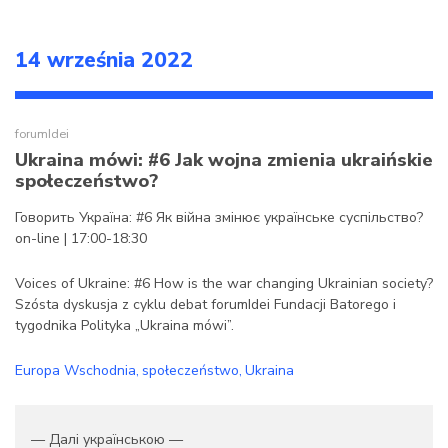
14 września 2022
forumIdei
Ukraina mówi: #6 Jak wojna zmienia ukraińskie
społeczeństwo?
Говорить Україна: #6 Як війна змінює українське суспільство?
on-line | 17:00-18:30
Voices of Ukraine: #6 How is the war changing Ukrainian society?
Szósta dyskusja z cyklu debat forumIdei Fundacji Batorego i
tygodnika Polityka „Ukraina mówi”.
Europa Wschodnia
społeczeństwo
Ukraina
— Далі українською —