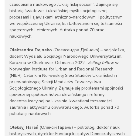
czasopisma naukowego „Ukrajińskij socium”. Zajmuje się
historią światowej i ukraińskiej myśli socjologicznej,
procesami i zjawiskami etniczno-narodowymi i politycznymi
we współczesnej Ukrainie, kształtowaniem się tożsamości
społecznych i etnicznych. Autorka ponad 70 prac
naukowych.
Ołeksandra Dejneko
(Олександра Дейнеко) – socjolożka,
docent Wydziału Socjologii Narodowego Uniwersytetu im.
Karazina w Charkowie. Od marca 2022
visiting fellow
w
Norwegian Institute for Urban and Regional Research
(NIBR). Członkini Norweskiej Sieci Studiów Ukraińskich i
przewodniczącą Sekcji Młodzieży Towarzystwa
Socjologicznego Ukrainy. Zajmuje się problemami spójności
społecznej społeczeństwa ukraińskiego i reformy
decentralizacyjnej na Ukrainie, kwestiami tożsamości,
zaufania i aktywizmu obywatelskiego. Autorka ponad 70
publikacji naukowych
Ołeksyj Harań
(Олексій Гарань) – politolog, doktor nauk
historycznych, dyrektor Fundacji Inicjatyw Demokratycznych