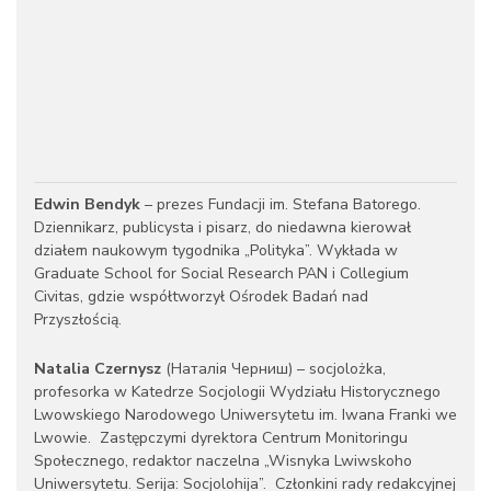
Edwin Bendyk
– prezes Fundacji im. Stefana Batorego.
Dziennikarz, publicysta i pisarz, do niedawna kierował
działem naukowym tygodnika „Polityka”. Wykłada w
Graduate School for Social Research PAN i Collegium
Civitas, gdzie współtworzył Ośrodek Badań nad
Przyszłością.
Natalia Czernysz
(Наталія Черниш) – socjolożka,
profesorka w Katedrze Socjologii Wydziału Historycznego
Lwowskiego Narodowego Uniwersytetu im. Iwana Franki we
Lwowie. Zastępczymi dyrektora Centrum Monitoringu
Społecznego, redaktor naczelna „Wisnyka Lwiwskoho
Uniwersytetu. Serija: Socjolohija”. Członkini rady redakcyjnej