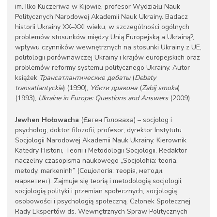
im. Ilko Kuczeriwa w Kijowie, profesor Wydziału Nauk
Politycznych Narodowej Akademii Nauk Ukrainy. Badacz
historii Ukrainy XX–XXI wieku, w szczególności ogólnych
problemów stosunków między Unią Europejską a Ukrainą?,
wpływu czynników wewnętrznych na stosunki Ukrainy z UE,
politologii porównawczej Ukrainy i krajów europejskich oraz
problemów reformy systemu politycznego Ukrainy. Autor
książek
Трансатлантические дебаты
(
Debaty
transatlantyckie
) (1990),
Убити дракона
(
Zabij smoka
)
(1993),
Ukraine in Europe: Questions and Answers
(2009).
Jewhen Hołowacha
(Євген Головаха) – socjolog i
psycholog, doktor filozofii, profesor, dyrektor Instytutu
Socjologii Narodowej Akademii Nauk Ukrainy. Kierownik
Katedry Historii, Teorii i Metodologii Socjologii. Redaktor
naczelny czasopisma naukowego „Socjolohia: teoria,
metody, markeninh” (Соціологія: теорія, методи,
маркетинг). Zajmuje się teorią i metodologią socjologii,
socjologią polityki i przemian społecznych, socjologią
osobowości i psychologią społeczną. Członek Społecznej
Rady Ekspertów ds. Wewnętrznych Spraw Politycznych