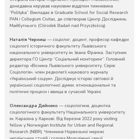
донедавна керував науковим відділом тижневика
“Polityka”. Викладає в Graduate School for Social Research
PAN i Collegium Civitas, де співтворив Центр Досліджень
Майбутнього (Ośrodek Badań nad Przyszłością).
Наталія Черниш
— соціолог, доцент, професор кафедри
соціології історичного факультету Львівського
національного університету ім. Івана Франка. Заступник
директора ГО Центр “Соціальний моніторинг”. Головний
редактор «Вісника Львівського університету. Серія:
Соціологія», член редколегії наукового журналу
«Український соціум». Досліджує історію світової й
української соціологічної думки, етнонаціональні та
політичні процеси і явища в сучасній Україні.
Олександра Дейнеко
— соціологиня, доцентка
соціологічного факультету Національного університету
ім. Каразіна у Харкові. Від березня 2022 року visiting
fellow у Norwegian Institute for Urban and Regional
Research (NIBR). Членкиня Норвезької мережі
українських студій і голова Молодіжної секції