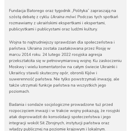
Fundacja Batorego oraz tygodnik „Polityka” zapraszają na
szóstą debatę z cyklu
Ukraina mówi
. Podczas tych spotkań
rozmawiamy z ukraińskimi ekspertkami i ekspertami,
publicystkami i publicystami oraz ludźmi kultury.
Wojna to najtrudniejszy sprawdzian dla społeczeństwa i
państwa. Ukraina została zaatakowana przez Rosję w
marcu 2014 roku. 24 lutego 2022 rosyjska agresja
przekształciła się w pełnowymiarową wojnę. Ku zaskoczeniu
Moskwy i wielu komentatorów na całym świecie Ukrainki i
Ukraińcy stawili skuteczny opór, obronili Kijów i
suwerenność państwa. Nie tylko powstrzymali inwazję, ale
także utrzymali funkcje państwa na wszystkich jego
poziomach.
Badania i sondaże socjologiczne prowadzone tuż przed
rozpoczęciem inwazji i w trakcie wojny pokazują, że rosyjski
atak doprowadził do konsolidacji społeczeństwa i jego
integracji wokół Sił Zbrojnych, instytucji państwa oraz
władzy publicznej na poziomie krajowym i lokalnym.