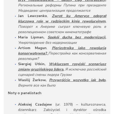
Региональные
реформы
Путина
при
президенте
Медведеве:
централизация
продолжается
Jan
Lewczenko
,
Zwrot ku Ameryce odegrał
kluczowa rolę w radzieckim kinie rewolucyjnym,
Поворот
к
Америке
сыграл
ключевую
роль
в
революционном
советском
кинематографе
Maria
Lipman,
Spokój ducha bez modernizacji
,
Умиротворение
без
модернизации
Artiom Magun
,
Pieriestrojka jako rewolucja
konserwatywna?,
Перестройка
как
консервативная
революция?
Siergiej Utkin,
Wykluczam rosyjski scenariusz
zmiany gruzińskiego lidera
,
Я
исключаю
российский
сценарий
смены
лидера
Грузии
Wasilij Żarkow,
Przywróćcie wszystko jak było
,
Верните
все
как
было
Noty o panelistach
Aleksiej Czadajew
(ur. 1978) – kulturoznawca,
dziennikarz. Założyciel i dyrektor ośrodka