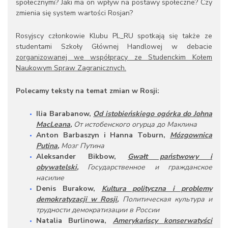
społecznymi? Jaki ma on wpływ na postawy społeczne? Czy
zmienia się system wartości Rosjan?
Rosyjscy członkowie Klubu PL_RU spotkają się także ze
studentami Szkoły Głównej Handlowej w debacie
zorganizowanej we współpracy ze Studenckim Kołem
Naukowym Spraw Zagranicznych.
Polecamy teksty na temat zmian w Rosji:
Ilia Barabanow,
Od istobieńskiego ogórka do Johna
MacLeana
,
От
истобенского
огурца
до
Маклина
Anton Barbaszyn i Hanna Toburn,
Mózgownica
Putina
,
Мозг
Путина
Aleksander Bikbow,
Gwałt państwowy i
obywatelski
,
Государственное и гражданское
насилие
Denis Burakow,
Kultura polityczna i problemy
demokratyzacji w Rosji
,
Политическая
культура
и
трудности
демократизации
в
России
Natalia Burlinowa,
Amerykańscy konserwatyści