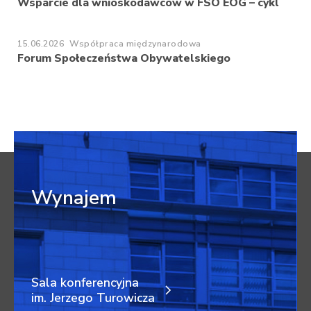
Wsparcie dla wnioskodawców w FSO EOG – cykl
15.06.2026
Współpraca międzynarodowa
Forum Społeczeństwa Obywatelskiego
Wynajem
Sala konferencyjna
im. Jerzego Turowicza