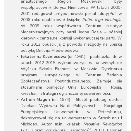
analitycznego „Region Moskiewski”, były
współpracownik Borysa Niemcowa. W latach 2000-
2001 redagował antyputinowski portal „dutyj.Pu”, w
2006 roku opublikował książkę
Putin. Jego ideologia
.
W 2009 roku współtwórca Centrum Inicjatyw
Modernizacyjnych przy partii Jedna Rosja – później
kierownik centralnej komisji wykonawczej tej partii. W
roku 2012 opuścił ją z powodu niezgody na libijską
politykę Dmitrija Miedwiediewa.
Jekaterina Kuzniecowa
(ur. 1981) – politolożka, dr, w
latach 2012-2015 wykładowczyni na uniwersytecie
Wyższa Szkoła Ekonomii w Moskwie. Dyrektorka
programu europejskiego w Centrum Badania
Społeczeństwa Postindustrialnego. Zajmuje się
stosunkami pomiędzy Unią Europejską i Rosją,
kwestiami strategii i ograniczonej suwerenności.
Artiom Magun
(ur. 1974) – filozof, politolog, doktor.
Dziekan Wydziału Nauk Politycznych i Socjologii
Europejskiego Uniwersytetu w Petersburgu,
doktoryzował się na uniwersytetach w Strasburgu i
Michigan. Autor m.in. książek
Negative Revolution
(2013) oraz
Wspólnota i samotność
(2011). Członek