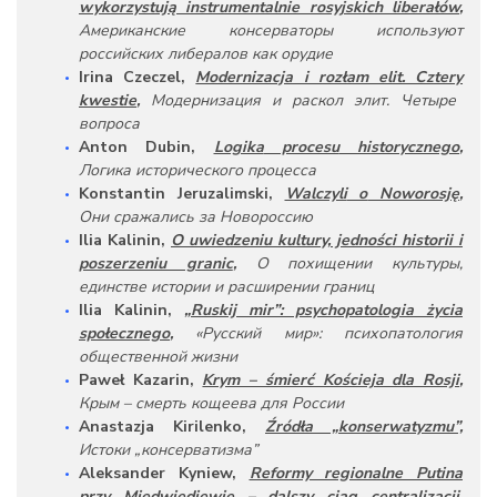
wykorzystują instrumentalnie rosyjskich liberałów
,
Американские
консерваторы
используют
российских
либералов
как
орудие
Irina Czeczel,
Modernizacja i rozłam elit. Cztery
kwestie
,
Модернизация и раскол элит. Четыре
вопроса
Anton
Dubin,
Logika
procesu
historycznego
,
Логика исторического процесса
Konstantin Jeruzalimski,
Walczyli
o
Noworosj
ę
,
Они сражались за Новороссию
Ilia Kalinin,
O uwiedzeniu kultury, jedności historii i
poszerzeniu granic
,
О
похищении
культуры,
единстве
истории
и
расширении
границ
Ilia Kalinin,
„Ruskij mir”: psychopatologia życia
społecznego
,
«
Русский
мир»:
психопатология
общественной
жизни
Pawe
ł Kazarin,
Krym – śmierć Kościeja dla Rosji
,
Крым –
смерть
кощеева
для
России
Anastazja
Kirilenko,
Źródła „konserwatyzmu”,
Истоки „
консерватизма”
Aleksander
Kyniew,
Reformy regionalne Putina
przy Miedwiediewie – dalszy ciąg centralizacji,