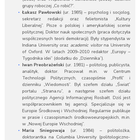
grupy roboczej „Co robić?”.
Łukasz Pawłowski
(ur. 1985) – psycholog i socjolog,
sekretarz redakcji oraz felietonista „Kultury
Liberalnej”. Pisze o polskiej i amerykańskiej scenie
politycznej. Doktor nauk społecznych (praca dotyczyła
współczesnych teorii demokracji). Były stypendysta w
Indiana University oraz
academic visitor
na University
of Oxford. W latach 2009–2010 redaktor „Europy –
Tygodnika idei” (dodatku do „Dziennika”).
Iwan Preobrażeński
(ur. 1981) – politolog, publicysta,
analityk, doktor. Pracował m.in. w Centrum
Technologii Politycznych, czasopiśmie „Profil” i
dzienniku „Wiedomosti”. Był szefem działu „Świat”
portalu „Strana.ru”, a następnie szefem działu
politycznego Agencji Informacyjnej Rosbałt. Dziś jest
współpracownikiem tej agencji. Specjalizuje się w
Europie Środkowej i Wschodniej. Regularnie publikuje
w prasie i czasopismach środkowoeuropejskich, m.in.
w „Nowej Europie Wschodniej”.
Maria Sniegowaja
(ur. 1984) – politolożka,
doktorantka na Columbia University (politologiczno-