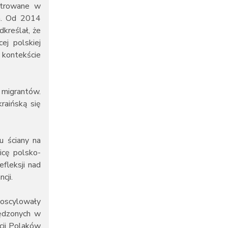
entrowane w
h. Od 2014
kreślał, że
ej polskiej
 kontekście
 migrantów.
raińską się
u ściany na
icę polsko-
fleksji nad
cji.
 oscylowały
pędzonych w
acji Polaków