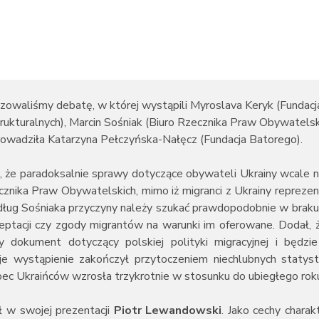
owaliśmy debatę, w której wystąpili Myroslava Keryk (Fundacj
kturalnych), Marcin Sośniak (Biuro Rzecznika Praw Obywatelskic
owadziła Katarzyna Pełczyńska-Nałęcz (Fundacja Batorego).
że paradoksalnie sprawy dotyczące obywateli Ukrainy wcale n
cznika Praw Obywatelskich, mimo iż migranci z Ukrainy reprezen
dług Sośniaka przyczyny należy szukać prawdopodobnie w braku
eptacji czy zgody migrantów na warunki im oferowane. Dodał, ż
 dokument dotyczący polskiej polityki migracyjnej i będz
 wystąpienie zakończył przytoczeniem niechlubnych statys
ec Ukraińców wzrosła trzykrotnie w stosunku do ubiegłego rok
ł w swojej prezentacji
Piotr Lewandowski
. Jako cechy chara