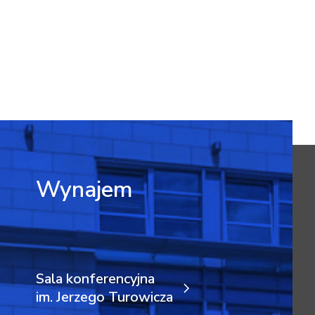
Wynajem
Sala konferencyjna
im. Jerzego Turowicza