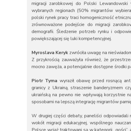
migracji zarobkowej do Polski Lewandowski 
wybranych regionach (50% migrantów wybier
polski rynek pracy traci homogeniczność etnicz
zrównoważone podejście do migracji zarobkow
demografii. Śledzenie potrzeb rynku i odpow
powiększającej się luki kompetencyjnej.
Myroslava Keryk
zwróciła uwagę na nieświadom
Z przykrością zauważyła również, że przestrze
mocno zawęża, a potencjalnie dostępne środki 
Piotr Tyma
wyraził obawę przed rosnącą anta
granicy z Ukrainą, straszenie banderyzmem cz
ukraińską na pewno nie wpływają korzystnie na
sposobami na lepszą integrację migrantów pamięt
W drugiej części debaty, paneliści odpowiadali
wokół migracji edukacyjnej, wspólnego nauczan
Polsce wciąż traktowani są w kategorii „gości”, 