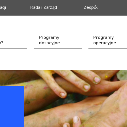
acji
Rada i Zarząd
Zespół
Programy
Programy
o?
dotacyjne
operacyjne