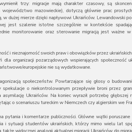
wymienił trzy: migracje mają charakter czasowy, są skonc
a województwo mazowieckie), dotyczą głównie prac prostyc
ną, w dużej mierze dzięki napływowi Ukraińców. Lewandowski pod
ej jest szalenie istotne szczególnie w kontekście spadając
iednie monitorowanie oraz sterowanie migracją jest ważne w
ość i nieznajomość swoich praw i obowiązków przez ukraińskich
ń dla organizacji pozarządowych wspierających społeczność uk
państwowe/europejskie nie są wydatkowane.
gonizacją społeczeństw. Powtarzające się głosy o budowani
y spekulacje o niekontrolowanym przepływie broni przez gran
 asymilację Ukraińców. Na koniec wyraził potrzebę głębszej re
ając o scenariuszu tureckim w Niemczech czy algierskim we Fran
 na pytania i komentarze publiczności. Główne wątki poruszane
ia i sytuacji studentów ukraińskich, którzy mimo wielu lat s
a także widocznej analogii aktualnej migracji Ukraińców do migr