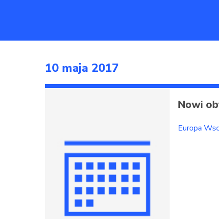
10 maja 2017
Nowi oby
Europa Wsc