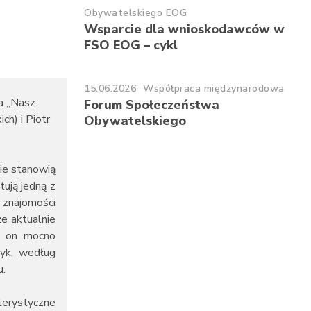
Obywatelskiego EOG
Wsparcie dla wnioskodawców w
FSO EOG – cykl
15.06.2026
Współpraca międzynarodowa
a „Nasz
Forum Społeczeństwa
h) i Piotr
Obywatelskiego
ie stanowią
tują jedną z
 znajomości
e aktualnie
ie on mocno
tyk, według
u.
kterystyczne