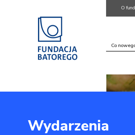
O fund
Co noweg
Wydarzenia