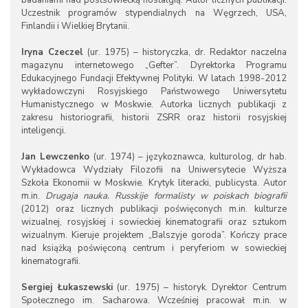
badaniami nad postsowiecką nostalgią. Autor licznych publikacji.
Uczestnik programów stypendialnych na Węgrzech, USA,
Finlandii i Wielkiej Brytanii.
Iryna Czeczel
(ur. 1975) – historyczka, dr. Redaktor naczelna
magazynu internetowego „Gefter”. Dyrektorka Programu
Edukacyjnego Fundacji Efektywnej Polityki. W latach 1998-2012
wykładowczyni Rosyjskiego Państwowego Uniwersytetu
Humanistycznego w Moskwie. Autorka licznych publikacji z
zakresu historiografii, historii ZSRR oraz historii rosyjskiej
inteligencji.
Jan Lewczenko
(ur. 1974) – językoznawca, kulturolog, dr hab.
Wykładowca Wydziały Filozofii na Uniwersytecie Wyższa
Szkoła Ekonomii w Moskwie. Krytyk literacki, publicysta. Autor
m.in.
Drugaja nauka. Russkije formalisty w poiskach biografii
(2012) oraz licznych publikacji poświęconych m.in. kulturze
wizualnej, rosyjskiej i sowieckiej kinematografii oraz sztukom
wizualnym. Kieruje projektem „Balszyje goroda”. Kończy prace
nad książką poświęconą centrum i peryferiom w sowieckiej
kinematografii.
Sergiej Łukaszewski
(ur. 1975) – historyk. Dyrektor Centrum
Społecznego im. Sacharowa. Wcześniej pracował m.in. w