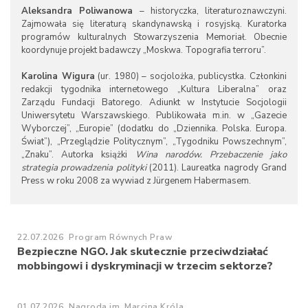
Aleksandra Poliwanowa
– historyczka, literaturoznawczyni.
Zajmowała się literaturą skandynawską i rosyjską. Kuratorka
programów kulturalnych Stowarzyszenia Memoriał. Obecnie
koordynuje projekt badawczy „Moskwa. Topografia terroru”.
Karolina Wigura
(ur. 1980) – socjolożka, publicystka. Członkini
redakcji tygodnika internetowego „Kultura Liberalna” oraz
Zarządu Fundacji Batorego. Adiunkt w Instytucie Socjologii
Uniwersytetu Warszawskiego. Publikowała m.in. w „Gazecie
Wyborczej”, „Europie” (dodatku do „Dziennika. Polska. Europa.
Świat”), „Przeglądzie Politycznym”, „Tygodniku Powszechnym”,
„Znaku”. Autorka książki
Wina narodów. Przebaczenie jako
strategia prowadzenia polityki
(2011). Laureatka nagrody Grand
Press w roku 2008 za wywiad z Jürgenem Habermasem.
22.07.2026
Program Równych Praw
Bezpieczne NGO. Jak skutecznie przeciwdziałać
mobbingowi i dyskryminacji w trzecim sektorze?
01.07.2026
Nagroda im. Marcina Króla