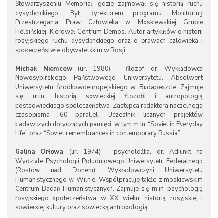
Stowarzyszeniu Memoriał, gdzie zajmował się historią ruchu
dysydenckiego. Był dyrektorem programu Monitoring
Przestrzegania Praw Człowieka w Moskiewskiej Grupie
Helsińskiej. Kierował Centrum Demos. Autor artykułów o historii
rosyjskiego ruchu dysydenckiego oraz o prawach człowieka i
społeczeństwie obywatelskim w Rosji.
Michaił Niemcew
(ur. 1980) – filozof, dr. Wykładowca
Nowosybirskiego Państwowego Uniwersytetu. Absolwent
Uniwersytetu Środkowoeuropejskiego w Budapeszcie. Zajmuje
się m.in. historią sowieckiej filozofii i antropologią
postsowieckiego społeczeństwa. Zastępca redaktora naczelnego
czasopisma “60 parallel”. Uczestnik licznych projektów
badawczych dotyczących pamięci, w tym m.in. “Soviet in Everyday
Life” oraz “Soviet remembrances in contemporary Russia”.
Galina Orłowa
(ur. 1974) – psycholożka, dr. Adiunkt na
Wydziale Psychologii Południowego Uniwersytetu Federalnego
(Rostów nad Donem). Wykładowczyni Uniwersytetu
Humanistycznego w Wilnie. Współpracuje także z moskiewskim
Centrum Badań Humanistycznych. Zajmuje się m.in. psychologią
rosyjskiego społeczeństwa w XX wieku, historią rosyjskiej i
sowieckiej kultury oraz sowiecką antropologią.