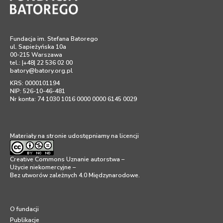
Fundacja im. Stefana Batorego
ul. Sapieżyńska 10a
00-215 Warszawa
tel.: |+48| 22 536 02 00
batory@batory.org.pl
KRS: 0000101194
NIP: 526-10-46-481
Nr konta: 74 1030 1016 0000 0000 6145 0029
Materiały na stronie udostępniamy na licencji
Creative Commons Uznanie autorstwa –
Użycie niekomercyjne –
Bez utworów zależnych 4.0 Międzynarodowe
.
O fundacji
Publikacje