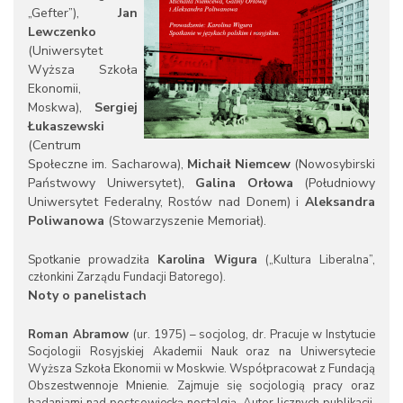
„Gefter”),
Jan
Lewczenko
(Uniwersytet
Wyższa Szkoła
Ekonomii,
Moskwa),
Sergiej
Łukaszewski
(Centrum
Społeczne im. Sacharowa),
Michaił Niemcew
(Nowosybirski
Państwowy Uniwersytet),
Galina Orłowa
(Południowy
Uniwersytet Federalny, Rostów nad Donem) i
Aleksandra
Poliwanowa
(Stowarzyszenie Memoriał).
Spotkanie prowadziła
Karolina Wigura
(„Kultura Liberalna”,
członkini Zarządu Fundacji Batorego).
Noty o panelistach
Roman Abramow
(ur. 1975) – socjolog, dr. Pracuje w Instytucie
Socjologii Rosyjskiej Akademii Nauk oraz na Uniwersytecie
Wyższa Szkoła Ekonomii w Moskwie. Współpracował z Fundacją
Obszestwennoje Mnienie. Zajmuje się socjologią pracy oraz