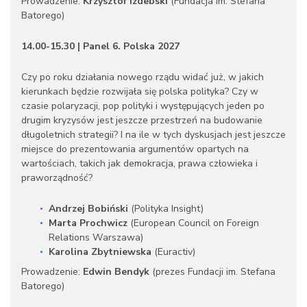
Prowadzenie:
Krzysztof Izdebski
(Fundacja im. Stefana
Batorego)
14.00-15.30 | Panel 6. Polska 2027
Czy po roku działania nowego rządu widać już, w jakich
kierunkach będzie rozwijała się polska polityka? Czy w
czasie polaryzacji, pop polityki i występujących jeden po
drugim kryzysów jest jeszcze przestrzeń na budowanie
długoletnich strategii? I na ile w tych dyskusjach jest jeszcze
miejsce do prezentowania argumentów opartych na
wartościach, takich jak demokracja, prawa człowieka i
praworządność?
Andrzej Bobiński
(Polityka Insight)
Marta Prochwicz
(European Council on Foreign
Relations Warszawa)
Karolina Zbytniewska
(Euractiv)
Prowadzenie:
Edwin Bendyk
(prezes Fundacji im. Stefana
Batorego)