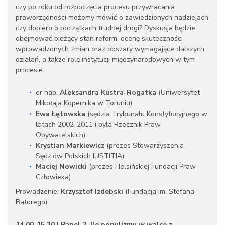
czy po roku od rozpoczęcia procesu przywracania
praworządności możemy mówić o zawiedzionych nadziejach
czy dopiero o początkach trudnej drogi? Dyskusja będzie
obejmować bieżący stan reform, ocenę skuteczności
wprowadzonych zmian oraz obszary wymagające dalszych
działań, a także rolę instytucji międzynarodowych w tym
procesie.
dr hab.
Aleksandra Kustra-Rogatka
(Uniwersytet
Mikołaja Kopernika w Toruniu)
Ewa Łętowska
(sędzia Trybunału Konstytucyjnego w
latach 2002-2011 i była Rzecznik Praw
Obywatelskich)
Krystian Markiewicz
(prezes Stowarzyszenia
Sędziów Polskich IUSTITIA)
Maciej Nowicki
(prezes Helsińskiej Fundacji Praw
Człowieka)
Prowadzenie:
Krzysztof Izdebski
(Fundacja im. Stefana
Batorego)
14.00-15.30 | Panel 2. Ile populizmu w walce z