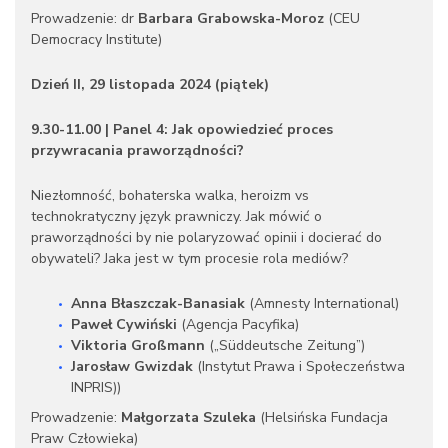
Prowadzenie: dr
Barbara Grabowska-Moroz
(CEU
Democracy Institute)
Dzień II, 29 listopada 2024 (piątek)
9.30-11.00 | Panel 4: Jak opowiedzieć proces
przywracania praworządności?
Niezłomność, bohaterska walka, heroizm vs
technokratyczny język prawniczy. Jak mówić o
praworządności by nie polaryzować opinii i docierać do
obywateli? Jaka jest w tym procesie rola mediów?
Anna Błaszczak-Banasiak
(Amnesty International)
Paweł Cywiński
(Agencja Pacyfika)
Viktoria Großmann
(„Süddeutsche Zeitung”)
Jarosław Gwizdak
(Instytut Prawa i Społeczeństwa
INPRIS))
Prowadzenie:
Małgorzata Szuleka
(Helsińska Fundacja
Praw Człowieka)