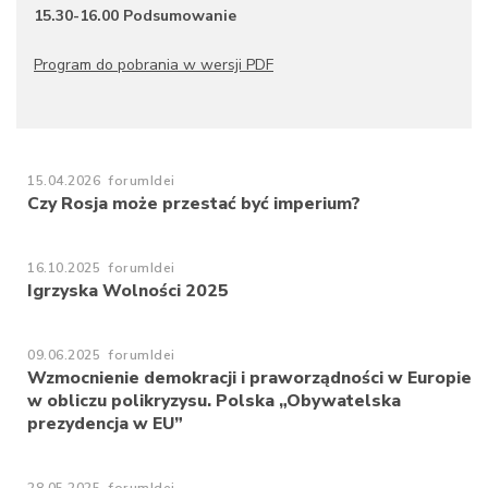
15.30-16.00 Podsumowanie
Program do pobrania w wersji PDF
15.04.2026
forumIdei
Czy Rosja może przestać być imperium?
16.10.2025
forumIdei
Igrzyska Wolności 2025
09.06.2025
forumIdei
Wzmocnienie demokracji i praworządności w Europie
w obliczu polikryzysu. Polska „Obywatelska
prezydencja w EU”