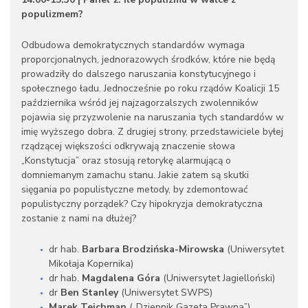
populizmem?
Odbudowa demokratycznych standardów wymaga
proporcjonalnych, jednorazowych środków, które nie będą
prowadziły do dalszego naruszania konstytucyjnego i
społecznego ładu. Jednocześnie po roku rządów Koalicji 15
października wśród jej najzagorzalszych zwolenników
pojawia się przyzwolenie na naruszania tych standardów w
imię wyższego dobra. Z drugiej strony, przedstawiciele byłej
rządzącej większości odkrywają znaczenie słowa
„Konstytucja” oraz stosują retorykę alarmującą o
domniemanym zamachu stanu. Jakie zatem są skutki
sięgania po populistyczne metody, by zdemontować
populistyczny porządek? Czy hipokryzja demokratyczna
zostanie z nami na dłużej?
dr hab.
Barbara Brodzińska-Mirowska
(Uniwersytet
Mikołaja Kopernika)
dr hab.
Magdalena Góra
(Uniwersytet Jagielloński)
dr
Ben Stanley
(Uniwersytet SWPS)
Marek Tejchman
(„Dziennik Gazeta Prawna”)