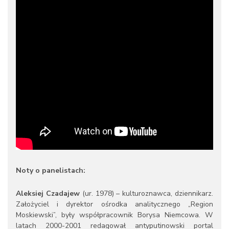
Noty o panelistach:
Aleksiej Czadajew
(ur. 1978) – kulturoznawca, dziennikarz.
Założyciel i dyrektor ośrodka analitycznego „Region
Moskiewski”, były współpracownik Borysa Niemcowa. W
latach 2000-2001 redagował antyputinowski portal