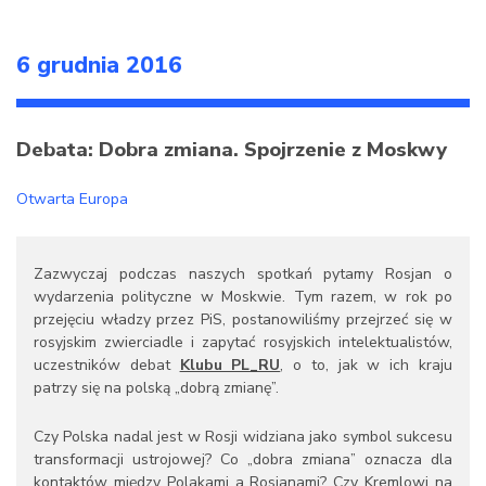
6 grudnia 2016
Debata: Dobra zmiana. Spojrzenie z Moskwy
Otwarta Europa
Zazwyczaj podczas naszych spotkań pytamy Rosjan o
wydarzenia polityczne w Moskwie. Tym razem, w rok po
przejęciu władzy przez PiS, postanowiliśmy przejrzeć się w
rosyjskim zwierciadle i zapytać rosyjskich intelektualistów,
uczestników debat
Klubu PL_RU
, o to, jak w ich kraju
patrzy się na polską „dobrą zmianę”.
Czy Polska nadal jest w Rosji widziana jako symbol sukcesu
transformacji ustrojowej? Co „dobra zmiana” oznacza dla
kontaktów między Polakami a Rosjanami? Czy Kremlowi na