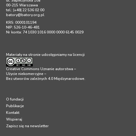
ul. Sapieżyńska 10a
00-215 Warszawa
tel.: |+48| 22 536 02 00
batory@batory.org.pl
KRS: 0000101194
NIP: 526-10-46-481
Nr konta: 74 1030 1016 0000 0000 6145 0029
Materiały na stronie udostępniamy na licencji
Creative Commons Uznanie autorstwa –
Użycie niekomercyjne –
Bez utworów zależnych 4.0 Międzynarodowe
.
O fundacji
Publikacje
Kontakt
Wspieraj
Zapisz się na newsletter