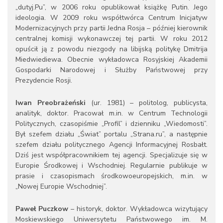
„dutyj.Pu”, w 2006 roku opublikował książkę Putin. Jego
ideologia. W 2009 roku współtwórca Centrum Inicjatyw
Modernizacyjnych przy partii Jedna Rosja – później kierownik
centralnej komisji wykonawczej tej partii. W roku 2012
opuścił ją z powodu niezgody na libijską politykę Dmitrija
Miedwiediewa. Obecnie wykładowca Rosyjskiej Akademii
Gospodarki Narodowej i Służby Państwowej przy
Prezydencie Rosji.
Iwan Preobrażeński
(ur. 1981) – politolog, publicysta,
analityk, doktor. Pracował m.in. w Centrum Technologii
Politycznych, czasopiśmie „Profil” i dzienniku „Wiedomosti”.
Był szefem działu „Świat” portalu „Strana.ru”, a następnie
szefem działu politycznego Agencji Informacyjnej Rosbałt.
Dziś jest współpracownikiem tej agencji. Specjalizuje się w
Europie Środkowej i Wschodniej. Regularnie publikuje w
prasie i czasopismach środkowoeuropejskich, m.in. w
„Nowej Europie Wschodniej”.
Paweł Puczkow
– historyk, doktor. Wykładowca wizytujący
Moskiewskiego Uniwersytetu Państwowego im. M.