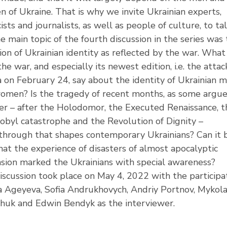
 of Ukraine. That is why we invite Ukrainian experts,
ists and journalists, as well as people of culture, to ta
e main topic of the fourth discussion in the series was
ion of Ukrainian identity as reflected by the war. What
he war, and especially its newest edition, i.e. the attac
a on February 24, say about the identity of Ukrainian 
omen? Is the tragedy of recent months, as some argue
er – after the Holodomor, the Executed Renaissance, t
obyl catastrophe and the Revolution of Dignity –
through that shapes contemporary Ukrainians? Can it 
hat the experience of disasters of almost apocalyptic
sion marked the Ukrainians with special awareness?
iscussion took place on May 4, 2022 with the participa
ra Ageyeva, Sofia Andrukhovych, Andriy Portnov, Mykol
huk and Edwin Bendyk as the interviewer.