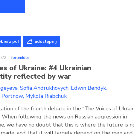
bierz pdf
udostępnij
022
forumIdei
es of Ukraine: #4 Ukrainian
tity reflected by war
Ageyeva
Sofia Andrukhovych
Edwin Bendyk
j Portnow
Mykola Riabchuk
ation of the fourth debate in the “The Voices of Ukrai
s. When following the news on Russian aggression in
ne, we have no doubt that this is where the future is 
 made, and that it will largely depend on the men and