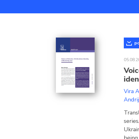
po
05.08.2
Voic
iden
Vira 
Andri
Transl
serie
Ukrai
being