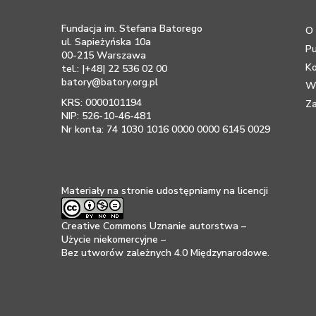
Fundacja im. Stefana Batorego
O 
ul. Sapieżyńska 10a
Pu
00-215 Warszawa
K
tel.: |+48| 22 536 02 00
batory@batory.org.pl
Ws
KRS: 0000101194
Za
NIP: 526-10-46-481
Nr konta: 74 1030 1016 0000 0000 6145 0029
Materiały na stronie udostępniamy na licencji
Creative Commons Uznanie autorstwa –
Użycie niekomercyjne –
Bez utworów zależnych 4.0 Międzynarodowe
.