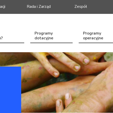
acji
Rada i Zarząd
Zespół
Programy
Programy
o?
dotacyjne
operacyjne