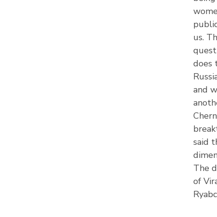
women
public
us. Th
quest
does t
Russi
and w
anoth
Chern
break
said t
dimen
The d
of Vi
Ryabc