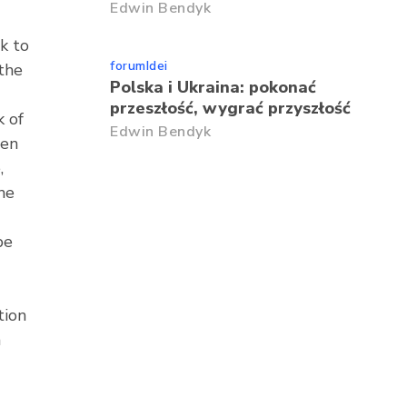
Edwin Bendyk
lk to
forumIdei
 the
Polska i Ukraina: pokonać
przeszłość, wygrać przyszłość
k of
Edwin Bendyk
men
,
he
be
tion
a