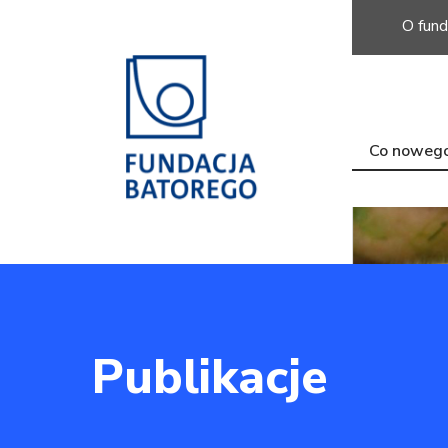
O fund
Co noweg
Publikacje