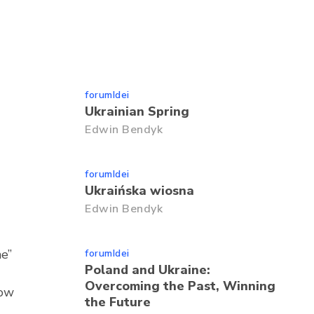
forumIdei
Ukrainian Spring
Edwin Bendyk
forumIdei
Ukraińska wiosna
Edwin Bendyk
ne”
forumIdei
Poland and Ukraine:
Overcoming the Past, Winning
now
the Future