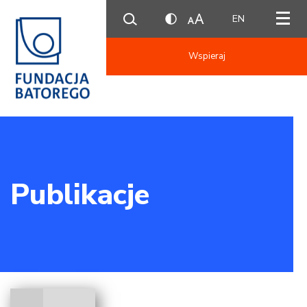
EN
Wspieraj
Publikacje