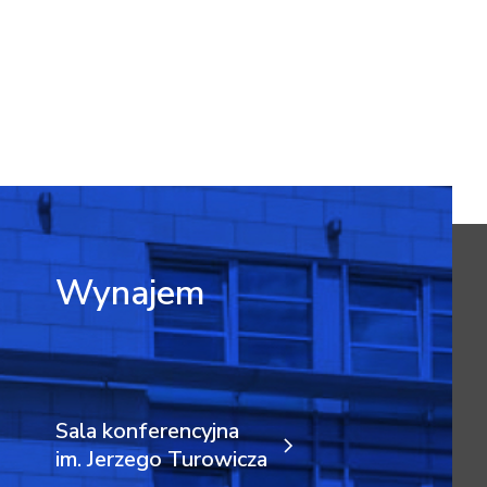
Wynajem
Sala konferencyjna
im. Jerzego Turowicza