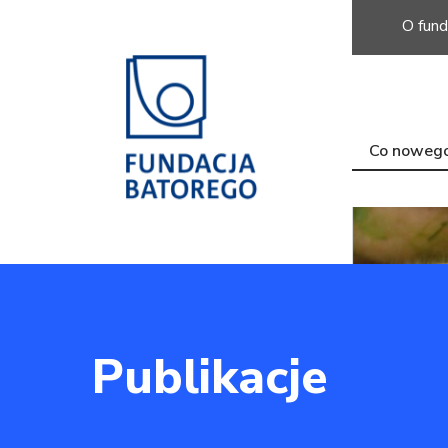
O fund
Co noweg
Publikacje