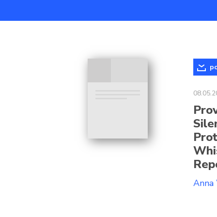
po
08.05.2
Prov
Sile
Prot
Whis
Repo
Anna 