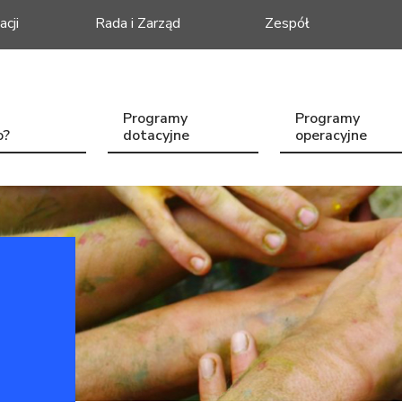
acji
Rada i Zarząd
Zespół
Programy
Programy
o?
dotacyjne
operacyjne