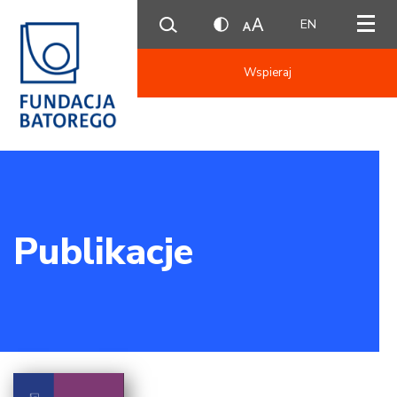
EN
Wspieraj
Publikacje