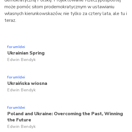
demokratyczną Polskę. Projektowanie Rzeczypospolitej
może pomóc siłom prodemokratycznym w ustawianiu
własnych kierunkowskazów, nie tylko za cztery lata, ale tu i
teraz.
forumIdei
Ukrainian Spring
Edwin Bendyk
forumIdei
Ukraińska wiosna
Edwin Bendyk
forumIdei
Poland and Ukraine: Overcoming the Past, Winning
the Future
Edwin Bendyk