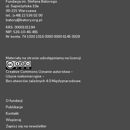
Fundacja im. Stefana Batorego
ul. Sapieżyńska 10a
00-215 Warszawa
tel.: |+48| 22 536 02 00
batory@batory.org.pl
KRS: 0000101194
NIP: 526-10-46-481
Nr konta: 74 1030 1016 0000 0000 6145 0029
Materiały na stronie udostępniamy na licencji
Creative Commons Uznanie autorstwa –
Użycie niekomercyjne –
Bez utworów zależnych 4.0 Międzynarodowe
.
O fundacji
Publikacje
Kontakt
Wspieraj
Zapisz się na newsletter