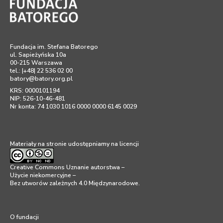
Fundacja im. Stefana Batorego
ul. Sapieżyńska 10a
00-215 Warszawa
tel.: |+48| 22 536 02 00
batory@batory.org.pl
KRS: 0000101194
NIP: 526-10-46-481
Nr konta: 74 1030 1016 0000 0000 6145 0029
Materiały na stronie udostępniamy na licencji
Creative Commons Uznanie autorstwa –
Użycie niekomercyjne –
Bez utworów zależnych 4.0 Międzynarodowe
.
O fundacji