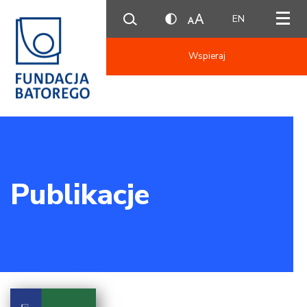
EN
Wspieraj
Publikacje