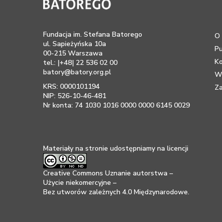
Fundacja im. Stefana Batorego
O 
ul. Sapieżyńska 10a
Pu
00-215 Warszawa
K
tel.: |+48| 22 536 02 00
batory@batory.org.pl
Ws
KRS: 0000101194
Za
NIP: 526-10-46-481
Nr konta: 74 1030 1016 0000 0000 6145 0029
Materiały na stronie udostępniamy na licencji
Creative Commons Uznanie autorstwa –
Użycie niekomercyjne –
Bez utworów zależnych 4.0 Międzynarodowe
.