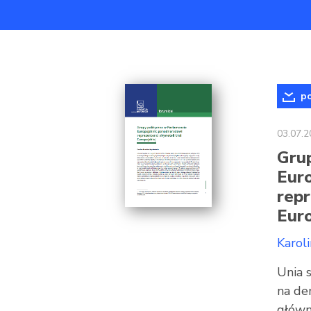
po
03.07.2
Grup
Eur
repr
Euro
Karol
Unia 
na de
główn