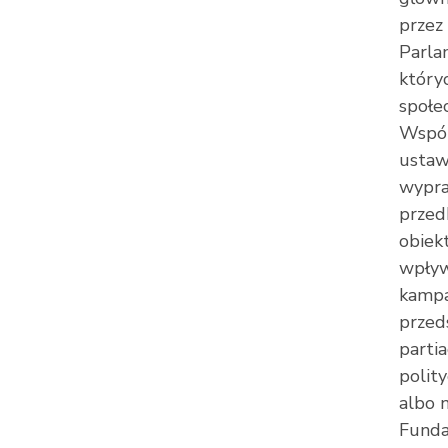
przez 
Parla
który
społe
Wspól
ustaw
wypra
przed
obiek
wpływa
kampa
przed
parti
polit
albo n
Funda