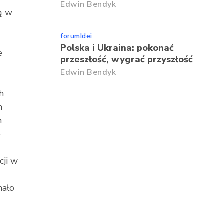
Edwin Bendyk
są w
forumIdei
Polska i Ukraina: pokonać
e
przeszłość, wygrać przyszłość
Edwin Bendyk
h
m
h
e
cji w
mało