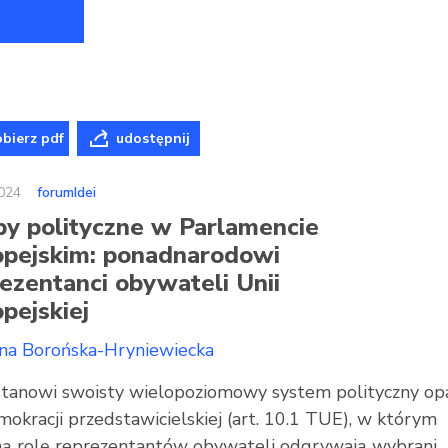
bierz pdf
udostępnij
024
forumIdei
y polityczne w Parlamencie
opejskim: ponadnarodowi
ezentanci obywateli Unii
pejskiej
ina Borońska-Hryniewiecka
stanowi swoisty wielopoziomowy system polityczny op
mokracji przedstawicielskiej (art. 10.1 TUE), w którym
ą rolę reprezentantów obywateli odgrywają wybrani