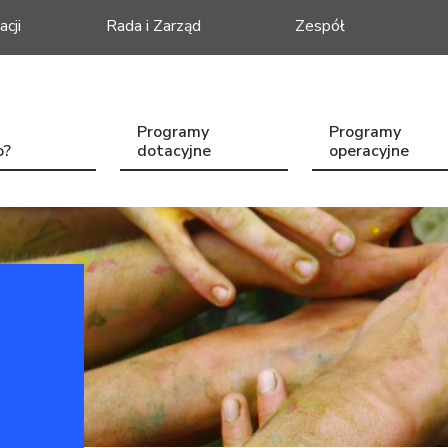
acji
Rada i Zarząd
Zespół
Programy
Programy
o?
dotacyjne
operacyjne