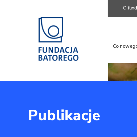
O fund
Co noweg
Publikacje