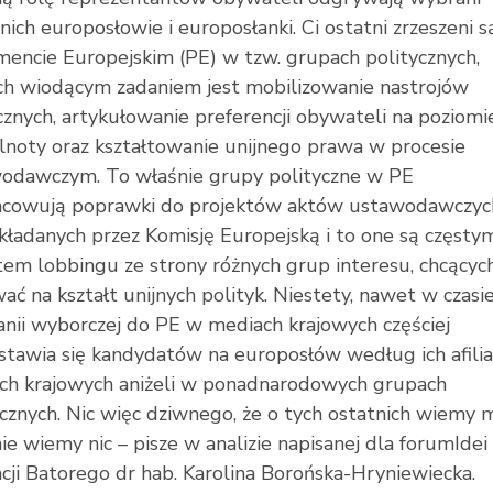
nich europosłowie i europosłanki. Ci ostatni zrzeszeni 
mencie Europejskim (PE) w tzw. grupach politycznych,
ch wiodącym zadaniem jest mobilizowanie nastrojów
cznych, artykułowanie preferencji obywateli na poziomi
noty oraz kształtowanie unijnego prawa w procesie
odawczym. To właśnie grupy polityczne w PE
cowują poprawki do projektów aktów ustawodawczyc
kładanych przez Komisję Europejską i to one są częsty
tem lobbingu ze strony różnych grup interesu, chcącyc
ć na kształt unijnych polityk. Niestety, nawet w czasi
nii wyborczej do PE w mediach krajowych częściej
stawia się kandydatów na europosłów według ich afilia
ach krajowych aniżeli w ponadnarodowych grupach
ycznych. Nic więc dziwnego, że o tych ostatnich wiemy 
ie wiemy nic – pisze w analizie napisanej dla forumIdei
cji Batorego dr hab. Karolina Borońska-Hryniewiecka.