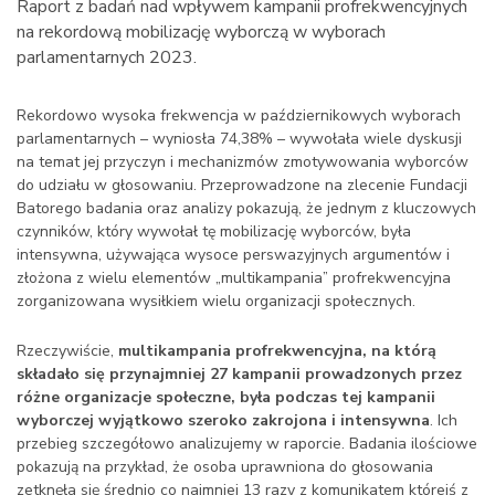
Raport z badań nad wpływem kampanii profrekwencyjnych
na rekordową mobilizację wyborczą w wyborach
parlamentarnych 2023.
Rekordowo wysoka frekwencja w październikowych wyborach
parlamentarnych – wyniosła 74,38% – wywołała wiele dyskusji
na temat jej przyczyn i mechanizmów zmotywowania wyborców
do udziału w głosowaniu. Przeprowadzone na zlecenie Fundacji
Batorego badania oraz analizy pokazują, że jednym z kluczowych
czynników, który wywołał tę mobilizację wyborców, była
intensywna, używająca wysoce perswazyjnych argumentów i
złożona z wielu elementów „multikampania” profrekwencyjna
zorganizowana wysiłkiem wielu organizacji społecznych.
Rzeczywiście,
multikampania profrekwencyjna, na którą
składało się przynajmniej 27 kampanii prowadzonych przez
różne organizacje społeczne, była podczas tej kampanii
wyborczej wyjątkowo szeroko zakrojona i intensywna
. Ich
przebieg szczegółowo analizujemy w raporcie. Badania ilościowe
pokazują na przykład, że osoba uprawniona do głosowania
zetknęła się średnio co najmniej 13 razy z komunikatem którejś z