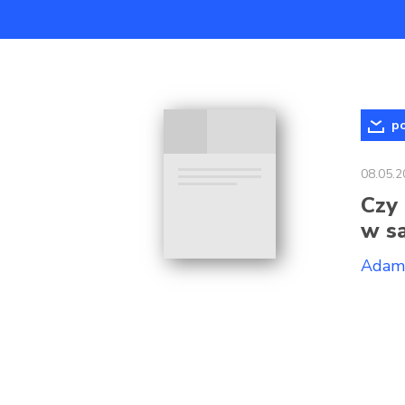
po
08.05.2
Czy 
w s
Adam 