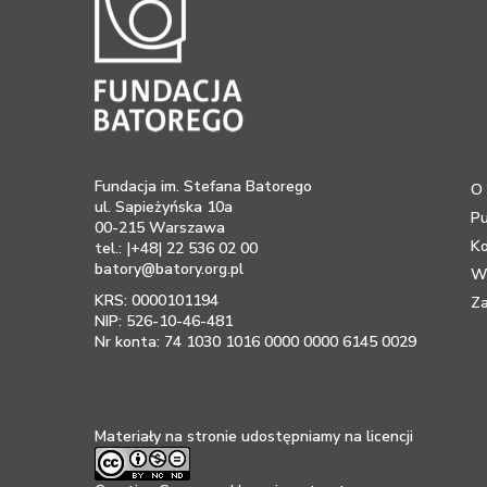
Fundacja im. Stefana Batorego
O 
ul. Sapieżyńska 10a
Pu
00-215 Warszawa
K
tel.: |+48| 22 536 02 00
batory@batory.org.pl
Ws
KRS: 0000101194
Za
NIP: 526-10-46-481
Nr konta: 74 1030 1016 0000 0000 6145 0029
Materiały na stronie udostępniamy na licencji