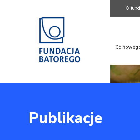
O fund
Co noweg
Publikacje