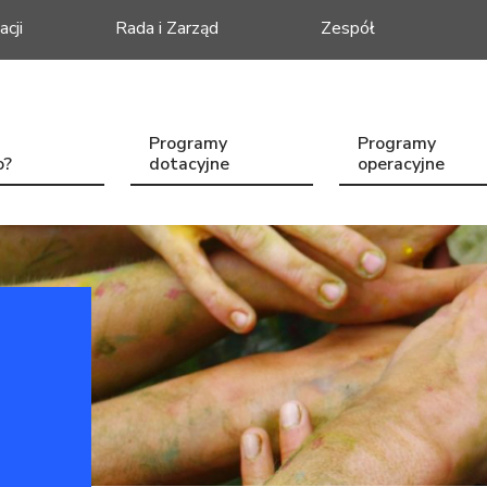
acji
Rada i Zarząd
Zespół
Programy
Programy
o?
dotacyjne
operacyjne