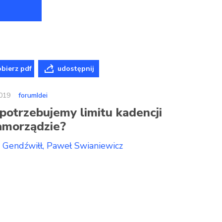
bierz pdf
udostępnij
019
forumIdei
potrzebujemy limitu kadencji
amorządzie?
Gendźwiłł
Paweł Swianiewicz