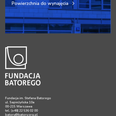
Powierzchnia do wynajęcia
Fundacja im. Stefana Batorego
ul. Sapieżyńska 10a
00-215 Warszawa
tel.: |+48| 22 536 02 00
batory@batory.org.pl