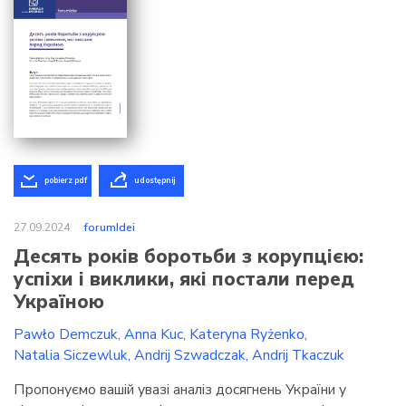
pobierz pdf
udostępnij
27.09.2024
forumIdei
Десять років боротьби з корупцією:
успіхи і виклики, які постали перед
Україною
Pawło Demczuk
Anna Kuc
Kateryna Ryżenko
Natalia Siczewluk
Andrij Szwadczak
Andrij Tkaczuk
Пропонуємо вашій увазі аналіз досягнень України у