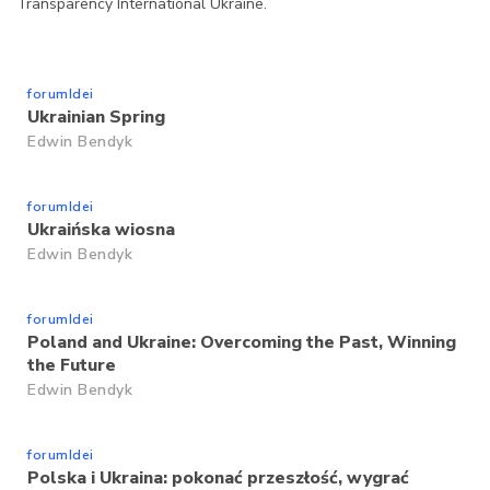
Transparency International Ukraine.
forumIdei
Ukrainian Spring
Edwin Bendyk
forumIdei
Ukraińska wiosna
Edwin Bendyk
forumIdei
Poland and Ukraine: Overcoming the Past, Winning
the Future
Edwin Bendyk
forumIdei
Polska i Ukraina: pokonać przeszłość, wygrać