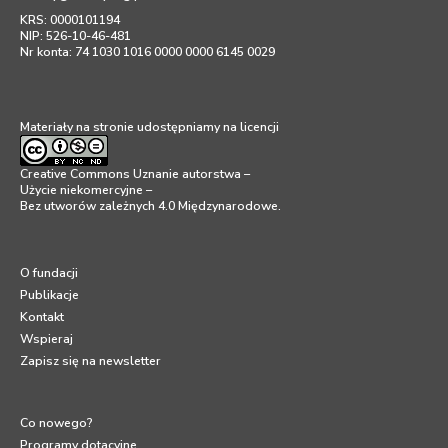
KRS: 0000101194
NIP: 526-10-46-481
Nr konta: 74 1030 1016 0000 0000 6145 0029
Materiały na stronie udostępniamy na licencji
Creative Commons Uznanie autorstwa –
Użycie niekomercyjne –
Bez utworów zależnych 4.0 Międzynarodowe
.
O fundacji
Publikacje
Kontakt
Wspieraj
Zapisz się na newsletter
Co nowego?
Programy dotacyjne