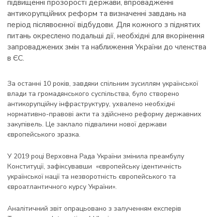
підвищенні прозорості держави, впровадженні
антикорупційних реформ та визначенні завдань на
період післявоєнної відбудови. Для кожного з піднятих
питань окреслено подальші дії, необхідні для вкорінення
запроваджених змін та наближення України до членства
в ЄС.
За останні 10 років, завдяки спільним зусиллям української
влади та громадянського суспільства, було створено
антикорупційну інфраструктуру, ухвалено необхідні
нормативно-правові акти та здійснено реформу державних
закупівель. Це заклало підвалини нової держави
європейського зразка.
У 2019 році Верховна Рада України змінила преамбулу
Конституції, зафіксувавши «європейську ідентичність
української нації та незворотність європейського та
євроатлантичного курсу України».
Аналітичний звіт опрацьовано з залученням експерів