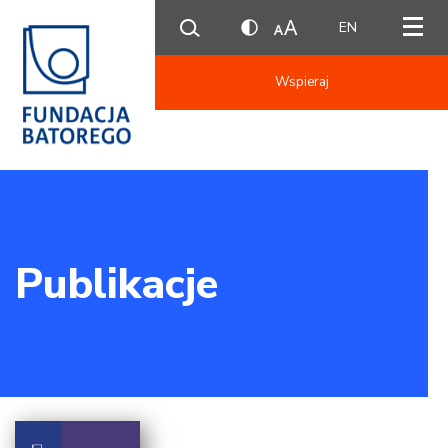
EN
Wspieraj
Publikacje