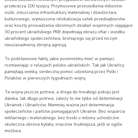
przekracza 100 tysięcy. Przymusowe przesiedlenia milionów
osób, zniszczenia infrastruktury materialnej i dziedzictwa
kulturowego, wymuszona relokalizacja setek przedsiębiorstw
oraz koszty prowadzenia obronnych działań wojennych sięgające
30 procent ukraińskiego PKB dopełniają obrazu ofiar i wysiłku
ukraińskiego społeczeństwa, broniącego się przed niczym
nieuzasadnioną zbrojną agresją.
To podstawowe fakty, jakie powinniśmy mieć w pamięci,
rozmawiając o relacjach polsko-ukraińskich. Tak jak Ukraińcy
pamiętają wielką, serdeczną pomoc udzieloną przez Polki i
Polaków w pierwszych tygodniach wojny.
Ta wojna jeszcze potrwa, a droga do trwałego pokoju jest
daleka. Jak długo potrwa, zależy to nie tylko od determinacji
Ukrainek i Ukraińców. Niemniej ważna jest determinacja
społeczeństw i państw pomagających Ukrainie. Bez wsparcia
militarnego i materialnego, bez troski o miliony uchodźców
skuteczna obrona byłaby znacznie trudniejsza, jeśli w ogóle
możliwa.