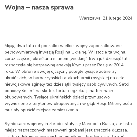
Wojna – nasza sprawa
Warszawa, 21 lutego 2024
Mijają dwa lata od początku wielkiej wojny zapoczątkowanej
pełnowymiarową inwazją Rosji na Ukrainę. W istocie ta wojna,
coraz częściej określana mianem „wielkiej”, trwa już dziesięć lat i
rozpoczęła się bezprawną aneksją Krymu przez Rosję w 2014
roku. W obronie swojej ojczyzny poległy tysiące żołnierzy
ukraińskich, w barbarzyńskich atakach armii rosyjskiej na cele
niewojskowe zginęły też dziesiątki tysięcy osób cywilnych. Setki
poniosły śmierć na skutek tortur i egzekucji na terenach
okupowanych. Tysiące ukraińskich dzieci przymusowo
wywieziono z terytoriów okupowanych w głąb Rosji. Miliony osób
musiały opuścić miejsce zamieszkania.
Symbolami wojennych zbrodni stały się Mariupol i Bucza, ale lista
miejsc naznaczonych masowymi grobami jest znacznie dłuższa.
Liczba udokumentowanych przypadków zbrodniczych działań