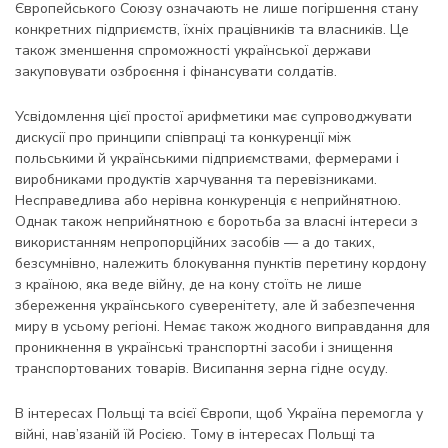
Європейського Союзу означають не лише погіршення стану
конкретних підприємств, їхніх працівників та власників. Це
також зменшення спроможності української держави
закуповувати озброєння і фінансувати солдатів.
Усвідомлення цієї простої арифметики має супроводжувати
дискусії про принципи співпраці та конкуренції між
польськими й українськими підприємствами, фермерами і
виробниками продуктів харчування та перевізниками.
Несправедлива або нерівна конкуренція є неприйнятною.
Однак також неприйнятною є боротьба за власні інтереси з
використанням непропорційних засобів — а до таких,
безсумнівно, належить блокування пунктів перетину кордону
з країною, яка веде війну, де на кону стоїть не лише
збереження українського суверенітету, але й забезпечення
миру в усьому регіоні. Немає також жодного виправдання для
проникнення в українські транспортні засоби і знищення
транспортованих товарів. Висипання зерна гідне осуду.
В інтересах Польщі та всієї Європи, щоб Україна перемогла у
війні, нав’язаній їй Росією. Тому в інтересах Польщі та