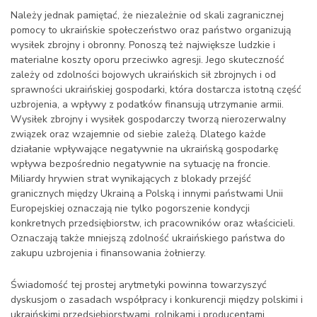
Należy jednak pamiętać, że niezależnie od skali zagranicznej
pomocy to ukraińskie społeczeństwo oraz państwo organizują
wysiłek zbrojny i obronny. Ponoszą też największe ludzkie i
materialne koszty oporu przeciwko agresji. Jego skuteczność
zależy od zdolności bojowych ukraińskich sił zbrojnych i od
sprawności ukraińskiej gospodarki, która dostarcza istotną część
uzbrojenia, a wpływy z podatków finansują utrzymanie armii.
Wysiłek zbrojny i wysiłek gospodarczy tworzą nierozerwalny
związek oraz wzajemnie od siebie zależą. Dlatego każde
działanie wpływające negatywnie na ukraińską gospodarkę
wpływa bezpośrednio negatywnie na sytuację na froncie.
Miliardy hrywien strat wynikających z blokady przejść
granicznych między Ukrainą a Polską i innymi państwami Unii
Europejskiej oznaczają nie tylko pogorszenie kondycji
konkretnych przedsiębiorstw, ich pracowników oraz właścicieli.
Oznaczają także mniejszą zdolność ukraińskiego państwa do
zakupu uzbrojenia i finansowania żołnierzy.
Świadomość tej prostej arytmetyki powinna towarzyszyć
dyskusjom o zasadach współpracy i konkurencji między polskimi i
ukraińskimi przedsiębiorstwami, rolnikami i producentami