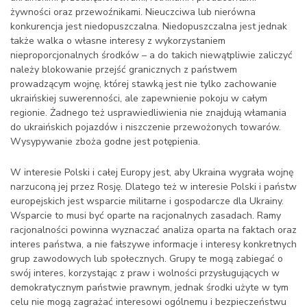
żywności oraz przewoźnikami. Nieuczciwa lub nierówna
konkurencja jest niedopuszczalna. Niedopuszczalna jest jednak
także walka o własne interesy z wykorzystaniem
nieproporcjonalnych środków – a do takich niewątpliwie zaliczyć
należy blokowanie przejść granicznych z państwem
prowadzącym wojnę, której stawką jest nie tylko zachowanie
ukraińskiej suwerenności, ale zapewnienie pokoju w całym
regionie. Żadnego też usprawiedliwienia nie znajdują włamania
do ukraińskich pojazdów i niszczenie przewożonych towarów.
Wysypywanie zboża godne jest potępienia.
W interesie Polski i całej Europy jest, aby Ukraina wygrała wojnę
narzuconą jej przez Rosję. Dlatego też w interesie Polski i państw
europejskich jest wsparcie militarne i gospodarcze dla Ukrainy.
Wsparcie to musi być oparte na racjonalnych zasadach. Ramy
racjonalności powinna wyznaczać analiza oparta na faktach oraz
interes państwa, a nie fałszywe informacje i interesy konkretnych
grup zawodowych lub społecznych. Grupy te mogą zabiegać o
swój interes, korzystając z praw i wolności przysługujących w
demokratycznym państwie prawnym, jednak środki użyte w tym
celu nie mogą zagrażać interesowi ogólnemu i bezpieczeństwu