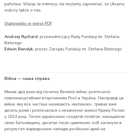
państwa. Ważąc te interesy, nie możemy zapominać, że Ukraina
walczy także o nas.
Stanowisko w wersji PDF
Andrzej Rychard
, przewodniczący Rady Fundacji im. Stefana
Batorego
Edwin Bendyk
, prezes Zarządu Fundacji im. Stefana Batorego
Війна — наша справа
Минає два роки від початку Великої війни, розпочатої
повномасштабним вторгненням Росії в Україну. Насправді ця
війна, яку все частіше називають «великою», триває вже
десять років і розпочалася з незаконної анексії Криму Росією
у 2014 році. Тисячі українських солдатів полягли, захищаючи
свою батьківщину, десятки тисяч цивільних осіб загинули в
результаті варварських нападів російської армії на