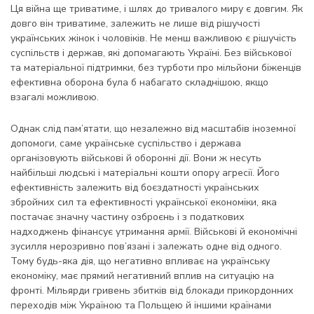
Ця війна ще триватиме, і шлях до тривалого миру є довгим. Як
довго він триватиме, залежить не лише від рішучості
українських жінок і чоловіків. Не менш важливою є рішучість
суспільств і держав, які допомагають Україні. Без військової
та матеріальної підтримки, без турботи про мільйони біженців
ефективна оборона була б набагато складнішою, якщо
взагалі можливою.
Однак слід пам’ятати, що незалежно від масштабів іноземної
допомоги, саме українське суспільство і держава
організовують військові й оборонні дії. Вони ж несуть
найбільші людські і матеріальні кошти опору агресії. Його
ефективність залежить від боєздатності українських
збройних сил та ефективності української економіки, яка
постачає значну частину озброєнь і з податкових
надходжень фінансує утримання армії. Військові й економічні
зусилля нерозривно пов’язані і залежать одне від одного.
Тому будь-яка дія, що негативно впливає на українську
економіку, має прямий негативний вплив на ситуацію на
фронті. Мільярди гривень збитків від блокади прикордонних
переходів між Україною та Польщею й іншими країнами