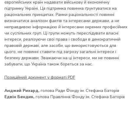
європейських країн надавати військову й економічну
підтримку Україні. Ця підтримка повинна ґрунтуватися на
раціональних принципах. Рамки раціональності повинні
визначатися аналізом фактів та інтересами держави, а не
неправдивою інформацією й інтересами окремих професійних
чи суспільних груп. Ці групи можуть переслідувати власні
інтереси, реалізуючи свої права і свободи в демократичній
правовій державі, але засоби, що використовуються для
цього, не повинні ставити під загрозу загальні інтереси і
безпеку держави. Зважаючи на ці інтереси, ми не повинні
забувати, що Україна також бореться за нас.
Позиційний документ у форматі PDF
Анджей Рихард,
голова Ради Фонду ім. Стефана Баторія
Едвін Бендик,
голова Правління Фонду ім. Стефана Баторія