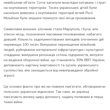
невійськові об’єкти. Сотні загинули внаслідок катувань і страт
на окупованих територіях. Тисячі українських дітей були
насильно вивезені з окупованих територій вглиб Росії.
Мільйони були змушені покинути свої місця проживання.
Символами воєнних злочинів стали Маріуполь і Буча, але
список місць, позначених масовими похованнями, набагато
довший. Кількість задокументованих випадків злочинних дій
перевищує 100 тисяч. Вимушене переміщення мільйонів
людей, руйнування матеріальної інфраструктури і культурної
спадщини, вимушена релокація сотень підприємств, витрати
на ведення оборонної війни, що становлять 30% ВВП України,
доповнюють картину жертовності та зусиль українського
суспільства, яке захищається від невиправданої збройної
агресії.
Це основні факти, про які ми повинні пам’ятати, обговорюючи
польсько-українські відносини. Так само, як українці
пам’ятають велику щиру допомогу, надану поляками в перші
тижні війни.