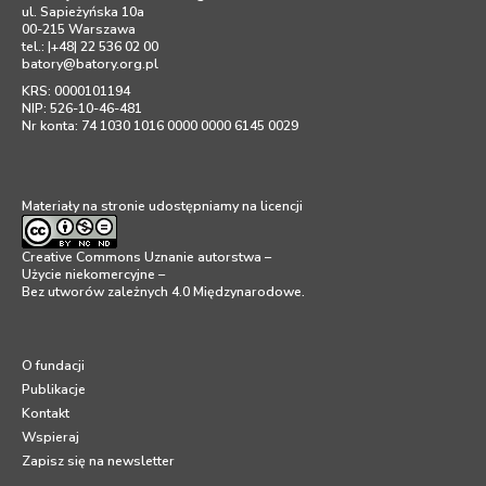
ul. Sapieżyńska 10a
00-215 Warszawa
tel.: |+48| 22 536 02 00
batory@batory.org.pl
KRS: 0000101194
NIP: 526-10-46-481
Nr konta: 74 1030 1016 0000 0000 6145 0029
Materiały na stronie udostępniamy na licencji
Creative Commons Uznanie autorstwa –
Użycie niekomercyjne –
Bez utworów zależnych 4.0 Międzynarodowe
.
O fundacji
Publikacje
Kontakt
Wspieraj
Zapisz się na newsletter