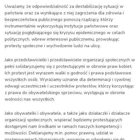
Uważamy, że odpowiedzialność za destabilizację sytuacji w
państwie oraz za wynikające z niej zagrożenia dla zdrowia i
bezpieczeństwa publicznego ponoszą rządzący, którzy
instrumentalnie wykorzystują instytucje państwowe oraz
sytuację pogłębiającego się kryzysu epidemicznego w celach
politycznych, wbrew interesowi publicznemu, prowokując
protesty społeczne i wychodzenie ludzi na ulicę.
Jako przedstawicielki i przedstawiciele organizacji społecznych w
pełni solidaryzujemy się z protestującymi w obronie praw kobiet.
Ich protest jest wyrazem walki o godność i prawa podstawowe
wszystkich osób. Wyrażamy uznanie dla determinacji i cywilnej
odwagi uczestniczek i uczestników protestów, którzy korzystając
z prawa do obywatelskiego sprzeciwu, występują w obronie
wolności nas wszystkich.
Jako obywatelki i obywatele, a także jako działaczki i działacze
organizacji społecznych, wspierać będziemy protestujących
dostępnymi nam środkami w ramach naszych kompetencji i
możliwości. Deklarujemy m.in. pomoc prawną, udział w
postępowaniach litygacyjnych, wsparcie w odwołaniu się do