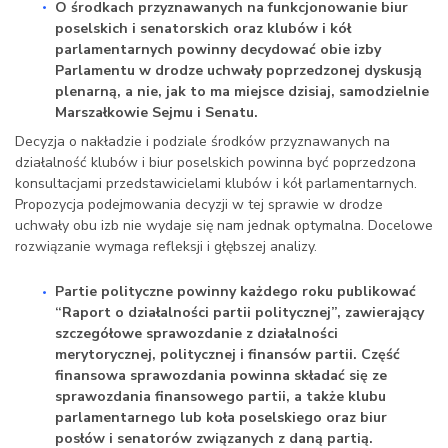
O środkach przyznawanych na funkcjonowanie biur
poselskich i senatorskich oraz klubów i kół
parlamentarnych powinny decydować obie izby
Parlamentu w drodze uchwały poprzedzonej dyskusją
plenarną, a nie, jak to ma miejsce dzisiaj, samodzielnie
Marszałkowie Sejmu i Senatu.
Decyzja o nakładzie i podziale środków przyznawanych na
działalność klubów i biur poselskich powinna być poprzedzona
konsultacjami przedstawicielami klubów i kół parlamentarnych.
Propozycja podejmowania decyzji w tej sprawie w drodze
uchwały obu izb nie wydaje się nam jednak optymalna. Docelowe
rozwiązanie wymaga refleksji i głębszej analizy.
Partie polityczne powinny każdego roku publikować
“Raport o działalności partii politycznej”, zawierający
szczegółowe sprawozdanie z działalności
merytorycznej, politycznej i finansów partii. Część
finansowa sprawozdania powinna składać się ze
sprawozdania finansowego partii, a także klubu
parlamentarnego lub koła poselskiego oraz biur
posłów i senatorów związanych z daną partią.