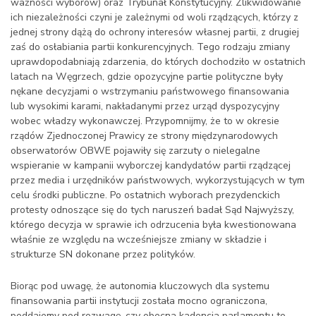
ważności wyborów) oraz Trybunał Konstytucyjny. Zlikwidowanie
ich niezależności czyni je zależnymi od woli rządzących, którzy z
jednej strony dążą do ochrony interesów własnej partii, z drugiej
zaś do osłabiania partii konkurencyjnych. Tego rodzaju zmiany
uprawdopodabniają zdarzenia, do których dochodziło w ostatnich
latach na Węgrzech, gdzie opozycyjne partie polityczne były
nękane decyzjami o wstrzymaniu państwowego finansowania
lub wysokimi karami, nakładanymi przez urząd dyspozycyjny
wobec władzy wykonawczej. Przypomnijmy, że to w okresie
rządów Zjednoczonej Prawicy ze strony międzynarodowych
obserwatorów OBWE pojawiły się zarzuty o nielegalne
wspieranie w kampanii wyborczej kandydatów partii rządzącej
przez media i urzędników państwowych, wykorzystujących w tym
celu środki publiczne. Po ostatnich wyborach prezydenckich
protesty odnoszące się do tych naruszeń badał Sąd Najwyższy,
którego decyzja w sprawie ich odrzucenia była kwestionowana
właśnie ze względu na wcześniejsze zmiany w składzie i
strukturze SN dokonane przez polityków.
Biorąc pod uwagę, że autonomia kluczowych dla systemu
finansowania partii instytucji została mocno ograniczona,
poddajemy pod rozwagę, czy obecna kadencja parlamentu to