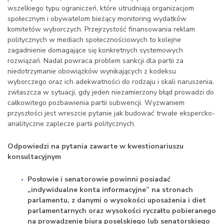
wszelkiego typu ograniczeń, które utrudniają organizacjom
społecznym i obywatelom bieżący monitoring wydatków
komitetów wyborczych. Przejrzystość finansowania reklam
politycznych w mediach społecznościowych to kolejne
zagadnienie domagające się konkretnych systemowych
rozwiązań. Nadal powraca problem sankcji dla partii za
niedotrzymanie obowiązków wynikających z kodeksu
wyborczego oraz ich adekwatności do rodzaju i skali naruszenia,
zwłaszcza w sytuacji, gdy jeden niezamierzony błąd prowadzi do
całkowitego pozbawienia partii subwencji. Wyzwaniem
przyszłości jest wreszcie pytanie jak budować trwałe ekspercko-
analityczne zaplecze partii politycznych.
Odpowiedzi na pytania zawarte w kwestionariuszu
konsultacyjnym
Posłowie i senatorowie powinni posiadać
„indywidualne konta informacyjne” na stronach
parlamentu, z danymi o wysokości uposażenia i diet
parlamentarnych oraz wysokości ryczałtu pobieranego
na prowadzenie biura poselskiego lub senatorskiego