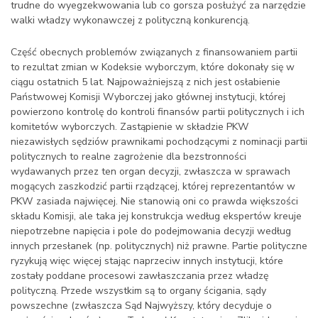
trudne do wyegzekwowania lub co gorsza posłużyć za narzędzie
walki władzy wykonawczej z polityczną konkurencją.
Część obecnych problemów związanych z finansowaniem partii
to rezultat zmian w Kodeksie wyborczym, które dokonały się w
ciągu ostatnich 5 lat. Najpoważniejszą z nich jest osłabienie
Państwowej Komisji Wyborczej jako głównej instytucji, której
powierzono kontrolę do kontroli finansów partii politycznych i ich
komitetów wyborczych. Zastąpienie w składzie PKW
niezawisłych sędziów prawnikami pochodzącymi z nominacji partii
politycznych to realne zagrożenie dla bezstronności
wydawanych przez ten organ decyzji, zwłaszcza w sprawach
mogących zaszkodzić partii rządzącej, której reprezentantów w
PKW zasiada najwięcej. Nie stanowią oni co prawda większości
składu Komisji, ale taka jej konstrukcja według ekspertów kreuje
niepotrzebne napięcia i pole do podejmowania decyzji według
innych przesłanek (np. politycznych) niż prawne. Partie polityczne
ryzykują więc więcej stając naprzeciw innych instytucji, które
zostały poddane procesowi zawłaszczania przez władzę
polityczną. Przede wszystkim są to organy ścigania, sądy
powszechne (zwłaszcza Sąd Najwyższy, który decyduje o