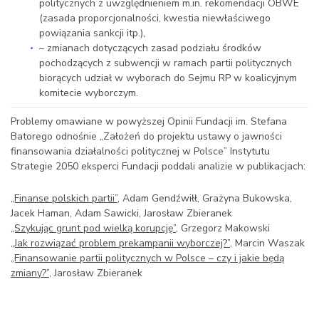
politycznych z uwzględnieniem m.in. rekomendacji OBWE
(zasada proporcjonalności, kwestia niewłaściwego
powiązania sankcji itp.),
– zmianach dotyczących zasad podziału środków
pochodzących z subwencji w ramach partii politycznych
biorących udział w wyborach do Sejmu RP w koalicyjnym
komitecie wyborczym.
Problemy omawiane w powyższej Opinii Fundacji im. Stefana
Batorego odnośnie „Założeń do projektu ustawy o jawności
finansowania działalności politycznej w Polsce” Instytutu
Strategie 2050 eksperci Fundacji poddali analizie w publikacjach:
„Finanse polskich partii”
, Adam Gendźwiłł, Grażyna Bukowska,
Jacek Haman, Adam Sawicki, Jarosław Zbieranek
„Szykując grunt pod wielką korupcję”
, Grzegorz Makowski
„Jak rozwiązać problem prekampanii wyborczej?”
, Marcin Waszak
„Finansowanie partii politycznych w Polsce – czy i jakie będą
zmiany?”
, Jarosław Zbieranek