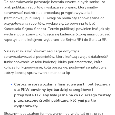
Do zdecydowania pozostaje kwestia ewentualnych sankcji za
brak publikacji raportów i wskazanie organu, który miałby
sprawować nadzór nad procedurą przygotowywania i
(terminowej) publikacji. Z uwagi na podmioty zobowiązane do
przygotowania raportów, wydaje się, że powinna to być
Kancelaria Sejmu/ Senatu. Termin publikacji powinien być, jak się
wydaje, powiązany z kończącą się kadencją (której mają dotyczyć
raporty), a nie kolejnymi wyborami do Sejmu RP i do Senatu RP.
Należy rozważyć również regulacje dotyczące
sprawozdawczości podmiotów, które kończą swoją działalność/
funkcjonowanie w toku kadencji: kluby parlamentarne, które
kończą funkcjonowanie, koła poselskie, posłowie/ senatorowie,
którzy kończą sprawowanie mandatu itp.
Coroczne sprawozdania finansowe partii politycznych
dla PKW powinny być bardziej szczegółowe i
przejrzyste tak, aby było jasne na co i dlaczego zostały
przeznaczone środki publiczne, którymi partie
dysponowały.
Słusznym postulatem formułowanym od wielu lat m.in. przez