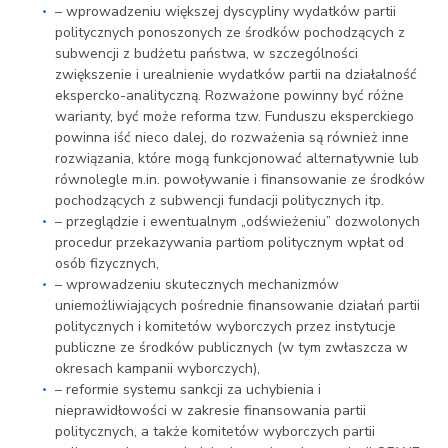
– wprowadzeniu większej dyscypliny wydatków partii
politycznych ponoszonych ze środków pochodzących z
subwencji z budżetu państwa, w szczególności
zwiększenie i urealnienie wydatków partii na działalność
ekspercko-analityczną. Rozważone powinny być różne
warianty, być może reforma tzw. Funduszu eksperckiego
powinna iść nieco dalej, do rozważenia są również inne
rozwiązania, które mogą funkcjonować alternatywnie lub
równolegle m.in. powoływanie i finansowanie ze środków
pochodzących z subwencji fundacji politycznych itp.
– przeglądzie i ewentualnym „odświeżeniu” dozwolonych
procedur przekazywania partiom politycznym wpłat od
osób fizycznych,
– wprowadzeniu skutecznych mechanizmów
uniemożliwiających pośrednie finansowanie działań partii
politycznych i komitetów wyborczych przez instytucje
publiczne ze środków publicznych (w tym zwłaszcza w
okresach kampanii wyborczych),
– reformie systemu sankcji za uchybienia i
nieprawidłowości w zakresie finansowania partii
politycznych, a także komitetów wyborczych partii