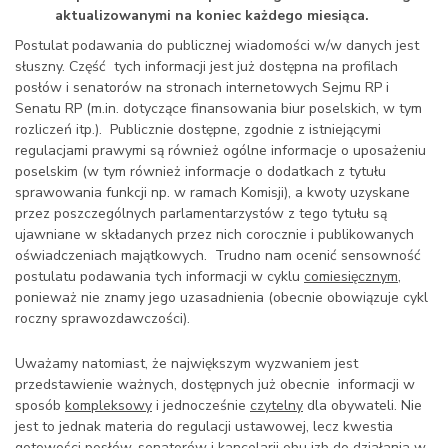
aktualizowanymi na koniec każdego miesiąca.
Postulat podawania do publicznej wiadomości w/w danych jest
słuszny. Część tych informacji jest już dostępna na profilach
posłów i senatorów na stronach internetowych Sejmu RP i
Senatu RP (m.in. dotyczące finansowania biur poselskich, w tym
rozliczeń itp.). Publicznie dostępne, zgodnie z istniejącymi
regulacjami prawymi są również ogólne informacje o uposażeniu
poselskim (w tym również informacje o dodatkach z tytułu
sprawowania funkcji np. w ramach Komisji), a kwoty uzyskane
przez poszczególnych parlamentarzystów z tego tytułu są
ujawniane w składanych przez nich corocznie i publikowanych
oświadczeniach majątkowych. Trudno nam ocenić sensowność
postulatu podawania tych informacji w cyklu
comiesięcznym
,
ponieważ nie znamy jego uzasadnienia (obecnie obowiązuje cykl
roczny sprawozdawczości).
Uważamy natomiast, że największym wyzwaniem jest
przedstawienie ważnych, dostępnych już obecnie informacji w
sposób
kompleksowy
i jednocześnie
czytelny
dla obywateli. Nie
jest to jednak materia do regulacji ustawowej, lecz kwestia
gotowości posłów, senatorów i kancelarii obu izb do działania w