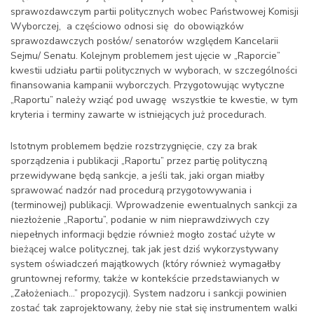
sprawozdawczym partii politycznych wobec Państwowej Komisji
Wyborczej, a częściowo odnosi się do obowiązków
sprawozdawczych posłów/ senatorów względem Kancelarii
Sejmu/ Senatu. Kolejnym problemem jest ujęcie w „Raporcie”
kwestii udziału partii politycznych w wyborach, w szczególności
finansowania kampanii wyborczych. Przygotowując wytyczne
„Raportu” należy wziąć pod uwagę wszystkie te kwestie, w tym
kryteria i terminy zawarte w istniejących już procedurach.
Istotnym problemem będzie rozstrzygnięcie, czy za brak
sporządzenia i publikacji „Raportu” przez partię polityczną
przewidywane będą sankcje, a jeśli tak, jaki organ miałby
sprawować nadzór nad procedurą przygotowywania i
(terminowej) publikacji. Wprowadzenie ewentualnych sankcji za
niezłożenie „Raportu”, podanie w nim nieprawdziwych czy
niepełnych informacji będzie również mogło zostać użyte w
bieżącej walce politycznej, tak jak jest dziś wykorzystywany
system oświadczeń majątkowych (który również wymagałby
gruntownej reformy, także w kontekście przedstawianych w
„Założeniach…” propozycji). System nadzoru i sankcji powinien
zostać tak zaprojektowany, żeby nie stał się instrumentem walki