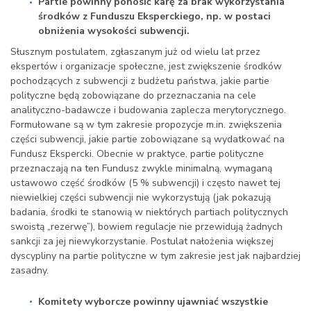
Partie powinny ponosić karę za brak wykorzystania
środków z Funduszu Eksperckiego, np. w postaci
obniżenia wysokości subwencji.
Słusznym postulatem, zgłaszanym już od wielu lat przez
ekspertów i organizacje społeczne, jest zwiększenie środków
pochodzących z subwencji z budżetu państwa, jakie partie
polityczne będą zobowiązane do przeznaczania na cele
analityczno-badawcze i budowania zaplecza merytorycznego.
Formułowane są w tym zakresie propozycje m.in. zwiększenia
części subwencji, jakie partie zobowiązane są wydatkować na
Fundusz Ekspercki. Obecnie w praktyce, partie polityczne
przeznaczają na ten Fundusz zwykle minimalną, wymaganą
ustawowo część środków (5 % subwencji) i często nawet tej
niewielkiej części subwencji nie wykorzystują (jak pokazują
badania, środki te stanowią w niektórych partiach politycznych
swoistą „rezerwę”), bowiem regulacje nie przewidują żadnych
sankcji za jej niewykorzystanie. Postulat nałożenia większej
dyscypliny na partie polityczne w tym zakresie jest jak najbardziej
zasadny.
Komitety wyborcze powinny ujawniać wszystkie