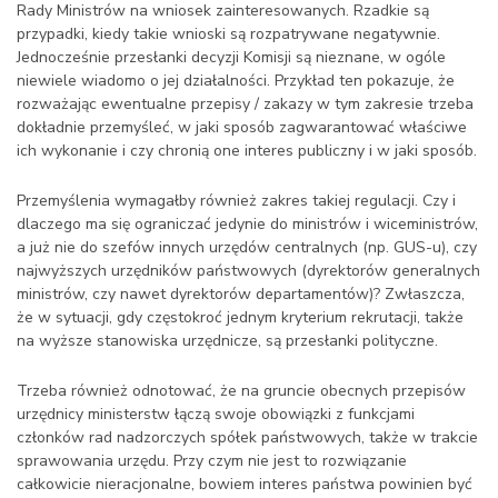
Rady Ministrów na wniosek zainteresowanych. Rzadkie są
przypadki, kiedy takie wnioski są rozpatrywane negatywnie.
Jednocześnie przesłanki decyzji Komisji są nieznane, w ogóle
niewiele wiadomo o jej działalności. Przykład ten pokazuje, że
rozważając ewentualne przepisy / zakazy w tym zakresie trzeba
dokładnie przemyśleć, w jaki sposób zagwarantować właściwe
ich wykonanie i czy chronią one interes publiczny i w jaki sposób.
Przemyślenia wymagałby również zakres takiej regulacji. Czy i
dlaczego ma się ograniczać jedynie do ministrów i wiceministrów,
a już nie do szefów innych urzędów centralnych (np. GUS-u), czy
najwyższych urzędników państwowych (dyrektorów generalnych
ministrów, czy nawet dyrektorów departamentów)? Zwłaszcza,
że w sytuacji, gdy częstokroć jednym kryterium rekrutacji, także
na wyższe stanowiska urzędnicze, są przesłanki polityczne.
Trzeba również odnotować, że na gruncie obecnych przepisów
urzędnicy ministerstw łączą swoje obowiązki z funkcjami
członków rad nadzorczych spółek państwowych, także w trakcie
sprawowania urzędu. Przy czym nie jest to rozwiązanie
całkowicie nieracjonalne, bowiem interes państwa powinien być