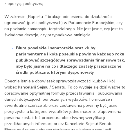
z opozycją polityczną.
W zakresie „Raportu…” brakuje odniesienia do działalności
ugrupowań (partii politycznych) w Parlamencie Europejskim, czy
na poziomie samorządu terytorialnego. Nie jest jasne, czy jest to
świadoma decyzja, czy przypadkowe ominięcie.
Biura poselskie i senatorskie oraz kluby
parlamentarne i koła poselskie powinny każdego roku
publikować szczegółowe sprawozdania finansowe tak,
aby było jasne na co i dlaczego zostały przeznaczone
środki publiczne, którymi dysponowały.
Obecnie istnieje obowiązek sprawozdawczości klubów i kół
wobec Kancelarii Sejmu / Senatu. To co wydaje się dziś ważne to
opracowanie optymalnej formuły przedstawiania i publikowania
danych dotyczących ponoszonych wydatków. Formularze i
ewentualne szersze zbiorcze zestawienia powinny być jasne i
przejrzyste, a kategorie wydatków jednoznaczne. Zapewniona
powinna zostać też procedura obiektywnej weryfikacji
przedkładanych informacji przez Kancelarie Sejmu/ Senatu.
Biorąc pod uwagę obecną strukturę wynikającą z regulacji