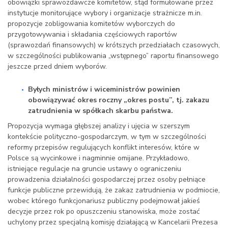
obowiązki sprawozdawcze komitetów, stąd formułowane przez
instytucje monitorujące wybory i organizacje strażnicze m.in.
propozycje zobligowania komitetów wyborczych do
przygotowywania i składania częściowych raportów
(sprawozdań finansowych) w krótszych przedziałach czasowych,
w szczególności publikowania „wstępnego” raportu finansowego
jeszcze przed dniem wyborów.
Byłych ministrów i wiceministrów powinien
obowiązywać okres roczny „okres postu”, tj. zakazu
zatrudnienia w spółkach skarbu państwa.
Propozycja wymaga głębszej analizy i ujęcia w szerszym
kontekście polityczno-gospodarczym, w tym w szczególności
reformy przepisów regulujących konflikt interesów, które w
Polsce są wycinkowe i nagminnie omijane. Przykładowo,
istniejące regulacje na gruncie ustawy o ograniczeniu
prowadzenia działalności gospodarczej przez osoby pełniące
funkcje publiczne przewidują, że zakaz zatrudnienia w podmiocie,
wobec którego funkcjonariusz publiczny podejmował jakieś
decyzje przez rok po opuszczeniu stanowiska, może zostać
uchylony przez specjalną komisję działającą w Kancelarii Prezesa