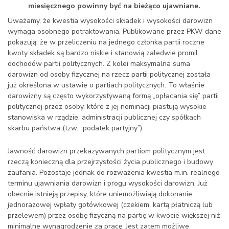
miesięcznego powinny być na bieżąco ujawniane.
Uważamy, że kwestia wysokości składek i wysokości darowizn
wymaga osobnego potraktowania. Publikowane przez PKW dane
pokazują, że w przeliczeniu na jednego członka partii roczne
kwoty składek są bardzo niskie i stanowią zaledwie promil
dochodów partii politycznych. Z kolei maksymalna suma
darowizn od osoby fizycznej na rzecz partii politycznej została
już określona w ustawie o partiach politycznych. To właśnie
darowizny są często wykorzystywaną formą „opłacania się” partii
politycznej przez osoby, które z jej nominacji piastują wysokie
stanowiska w rządzie, administracji publicznej czy spółkach
skarbu państwa (tzw. „podatek partyjny”).
Jawność darowizn przekazywanych partiom politycznym jest
rzeczą konieczną dla przejrzystości życia publicznego i budowy
zaufania. Pozostaje jednak do rozważenia kwestia m.in. realnego
terminu ujawniania darowizn i progu wysokości darowizn. Już
obecnie istnieją przepisy, które uniemożliwiają dokonanie
jednorazowej wpłaty gotówkowej (czekiem, kartą płatniczą lub
przelewem) przez osobę fizyczną na partię w kwocie większej niż
minimalne wynagrodzenie za pracę. Jest zatem możliwe