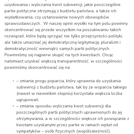
uzyskiwania i wyliczania kwot subwencji, jakie poszczególne
partie polityczne otrzymują z budżetu państwa, a także ich
wydatkowania, czy ustanowienie nowych obowiązków
sprawozdawczych. W naszej opinii wysiłki na tym polu powinny
skoncentrować się przede wszystkim na poszukiwaniu takich
rozwiązań, które będą sprzyjać nie tylko przejrzystości polityki,
ale także umacniać jej demokratyczną legitymację, pluralizm i
demokratyczność wewnątrz samych partii politycznych.
Powinniśmy się najpierw skupić na tych kwestiach. Chcąc
natomiast uzyskać większą transparentność, w szczególności
powinniśmy skoncentrować się na:
– zmianie progu poparcia, który uprawnia do uzyskania
subwencji z budżetu państwa, tak by ze wsparcia takiego
(nawet w niewielkim stopniu) korzystała większa liczba
ugrupowań,
– zmianie sposobu wyliczania kwot subwencji dla
poszczególnych partii politycznych uprawnionych do jej
otrzymywania, a w szczególności większe ich powiązanie z
kwotami uzyskanymi przez partie w ramach wpłat od
sympatyków – osób fizycznych (współzależność),