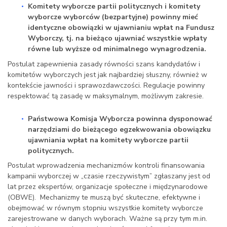
Komitety wyborcze partii politycznych i komitety
wyborcze wyborców (bezpartyjne) powinny mieć
identyczne obowiązki w ujawnianiu wpłat na Fundusz
Wyborczy, tj. na bieżąco ujawniać wszystkie wpłaty
równe lub wyższe od minimalnego wynagrodzenia.
Postulat zapewnienia zasady równości szans kandydatów i
komitetów wyborczych jest jak najbardziej słuszny, również w
kontekście jawności i sprawozdawczości. Regulacje powinny
respektować tą zasadę w maksymalnym, możliwym zakresie.
Państwowa Komisja Wyborcza powinna dysponować
narzędziami do bieżącego egzekwowania obowiązku
ujawniania wpłat na komitety wyborcze partii
politycznych.
Postulat wprowadzenia mechanizmów kontroli finansowania
kampanii wyborczej w „czasie rzeczywistym” zgłaszany jest od
lat przez ekspertów, organizacje społeczne i międzynarodowe
(OBWE). Mechanizmy te muszą być skuteczne, efektywne i
obejmować w równym stopniu wszystkie komitety wyborcze
zarejestrowane w danych wyborach. Ważne są przy tym m.in.