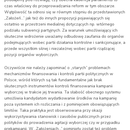
czas właściwy do przeprowadzania reform w tym obszarze.
Wątpliwość ta odnosi się w równym stopniu do przedstawionych
„Założeń…” jak też do innych propozycji pojawiających się
ostatnio w przestrzeni medialnej dotyczących np. wtórnego
podziału subwencji partyjnych. Za warunek umożliwiający ich
skuteczne wdrożenie uważamy odbudowę zaufania do organów
podejmujących wobec partii działania kontrolne i sankcjonujące, a
przede wszystkim silnej i niezależnej wobec partii rządzącej
pozycji organów wyborczych.
Oczywiście nie należy zapominać o „starych” problemach
mechanizmów finansowania i kontroli partii politycznych w
Polsce, wśród których są tak fundamentalne jak brak
skutecznych instrumentów kontroli finansowania kampanii
wyborczej w trakcie jej trwania. Ta słabość obecnego systemu
umożliwia kandydatom wydatkowanie środków na kampanię
poza systemem ich rozliczania i z pominięciem obowiązujących
limitów. Taka praktyka jest obserwowana przy okazji
wykorzystywania stanowisk i zasobów publicznych przez
polityków do prowadzenia agitacji wyborczej czy w przypadku
prekampanii. W „Założeniach…” pominięty został też problem