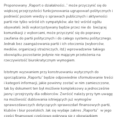
Proponowany „Raport o działalności…” może przyczynić się do
większej przejrzystości funkcjonowania ugrupowań politycznych i
podnieść poziom wiedzy o sprawach publicznych i aktywności
partii nie tylko wśród ich sympatyków, ale też wśród ogółu
obywateli. Jeśli wykorzystywany będzie przez nie do bieżącej
komunikacji z wyborcami, może przyczynić się do poprawy
zaufania do partii politycznych i do całego systemu politycznego.
Jednak bez zaangażowania partii i ich otoczenia (wyborców,
mediów, organizacji strażniczych, itd.) wprowadzenie takiego
obowiązku pozostanie jedynie nie mającym przełożenia na
rzeczywistość biurokratycznym wymogiem.
Istotnym wyzwaniem przy konstruowaniu wytycznych do
sporządzania „Raportu” będzie odpowiednie sformułowanie treści
i kategorii informacji, jakie powinny zostać w nim zamieszczone,
tak by dokument ten był możliwie kompleksowy a jednocześnie
jasny i przejrzysty dla odbiorców. Zwrócić należy przy tym uwagę
na możliwość dublowania istniejących już wymogów
sprawozdawczych dotyczących sprawozdań finansowych partii,
klubów i biur poselskich. Jak się wydaje zakres „Raportu” w jego
części finansowej częściowo pokrywa się z obowiązkiem