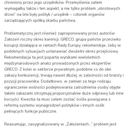
chroniony przez jego urzędników. Przemyślenia zatem
wymagałby także i ten aspekt, a nie tylko problem „obrotowych
drzwi” na linii były polityk / urzędnik – członek organów
zarządzających spółką skarbu państwa.
Problematyczny jest również zaproponowany przez autorów
Założeń roczny okres karencji. GRECO, grupa państw przeciwko
korupcji działająca w ramach Rady Europy, rekomenduje, żeby w
podobnych sytuacjach ustanawiać dwuletni okres przejściowy.
Rekomendacja ta jest poparta wynikami wieloletnich
międzynarodowych analiz prowadzonych przez ekspertów
GRECO. Z kolei w sektorze prywatnym, podobne co do idei
zakazy konkurencji, trwają nawet dłużej, w zależności od branży i
pozycji pracownika. Dodatkowo, w zamian za tego rodzaju
ograniczenie wolności podejmowania zatrudnienia osoby objęte
takimi zakazami otrzymują proporcjonalnie duże odprawy lub inne
korzyści. Kwestia ta musi zatem zostać ściśle powiązana z
reformą systemu wynagrodzeń polityków i innych osób
pełniących funkcje publiczne.
Reasumując, zasygnalizowany w „Założeniach…” problem jest