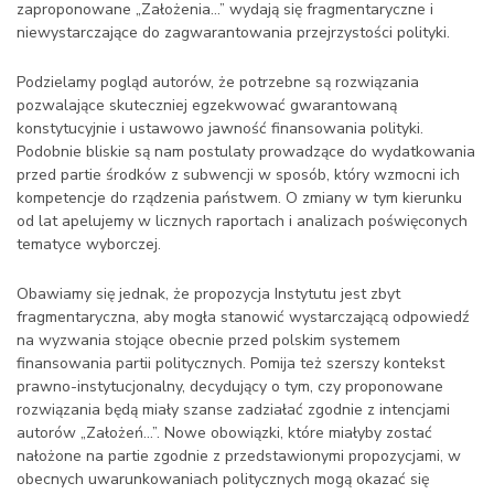
zaproponowane „Założenia…” wydają się fragmentaryczne i
niewystarczające do zagwarantowania przejrzystości polityki.
Podzielamy pogląd autorów, że potrzebne są rozwiązania
pozwalające skuteczniej egzekwować gwarantowaną
konstytucyjnie i ustawowo jawność finansowania polityki.
Podobnie bliskie są nam postulaty prowadzące do wydatkowania
przed partie środków z subwencji w sposób, który wzmocni ich
kompetencje do rządzenia państwem. O zmiany w tym kierunku
od lat apelujemy w licznych raportach i analizach poświęconych
tematyce wyborczej.
Obawiamy się jednak, że propozycja Instytutu jest zbyt
fragmentaryczna, aby mogła stanowić wystarczającą odpowiedź
na wyzwania stojące obecnie przed polskim systemem
finansowania partii politycznych. Pomija też szerszy kontekst
prawno-instytucjonalny, decydujący o tym, czy proponowane
rozwiązania będą miały szanse zadziałać zgodnie z intencjami
autorów „Założeń…”. Nowe obowiązki, które miałyby zostać
nałożone na partie zgodnie z przedstawionymi propozycjami, w
obecnych uwarunkowaniach politycznych mogą okazać się