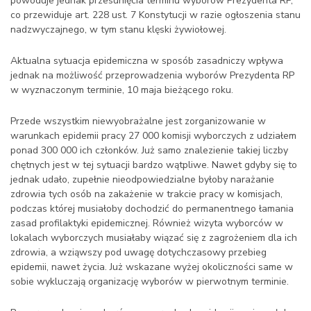
powoduje jednak przesunięcia terminu wyborów Prezydenta RP,
co przewiduje art. 228 ust. 7 Konstytucji w razie ogłoszenia stanu
nadzwyczajnego, w tym stanu klęski żywiołowej.
Aktualna sytuacja epidemiczna w sposób zasadniczy wpływa
jednak na możliwość przeprowadzenia wyborów Prezydenta RP
w wyznaczonym terminie, 10 maja bieżącego roku.
Przede wszystkim niewyobrażalne jest zorganizowanie w
warunkach epidemii pracy 27 000 komisji wyborczych z udziałem
ponad 300 000 ich członków. Już samo znalezienie takiej liczby
chętnych jest w tej sytuacji bardzo wątpliwe. Nawet gdyby się to
jednak udało, zupełnie nieodpowiedzialne byłoby narażanie
zdrowia tych osób na zakażenie w trakcie pracy w komisjach,
podczas której musiałoby dochodzić do permanentnego łamania
zasad profilaktyki epidemicznej. Również wizyta wyborców w
lokalach wyborczych musiałaby wiązać się z zagrożeniem dla ich
zdrowia, a wziąwszy pod uwagę dotychczasowy przebieg
epidemii, nawet życia. Już wskazane wyżej okoliczności same w
sobie wykluczają organizację wyborów w pierwotnym terminie.