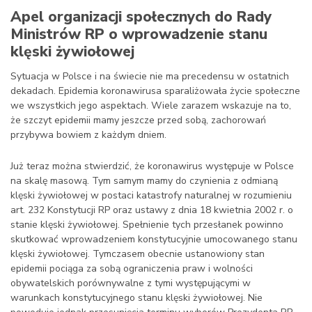
Apel organizacji społecznych do Rady
Ministrów RP o wprowadzenie stanu
klęski żywiołowej
Sytuacja w Polsce i na świecie nie ma precedensu w ostatnich
dekadach. Epidemia koronawirusa sparaliżowała życie społeczne
we wszystkich jego aspektach. Wiele zarazem wskazuje na to,
że szczyt epidemii mamy jeszcze przed sobą, zachorowań
przybywa bowiem z każdym dniem.
Już teraz można stwierdzić, że koronawirus występuje w Polsce
na skalę masową. Tym samym mamy do czynienia z odmianą
klęski żywiołowej w postaci katastrofy naturalnej w rozumieniu
art. 232 Konstytucji RP oraz ustawy z dnia 18 kwietnia 2002 r. o
stanie klęski żywiołowej. Spełnienie tych przesłanek powinno
skutkować wprowadzeniem konstytucyjnie umocowanego stanu
klęski żywiołowej. Tymczasem obecnie ustanowiony stan
epidemii pociąga za sobą ograniczenia praw i wolności
obywatelskich porównywalne z tymi występującymi w
warunkach konstytucyjnego stanu klęski żywiołowej. Nie