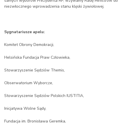
samych wyborów Prezydenta RP, wzywamy Radę Ministrów do
niezwłocznego wprowadzenia stanu klęski żywiołowej.
Sygnatariusze apelu:
Komitet Obrony Demokracji,
Helsińska Fundacja Praw Człowieka,
Stowarzyszenie Sędziów Themis,
Obserwatorium Wyborcze,
Stowarzyszenie Sędziów Polskich IUSTITIA,
Inicjatywa Wolne Sądy,
Fundacja im. Bronisława Geremka,