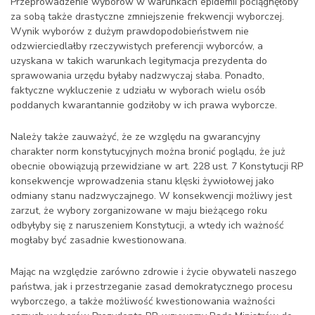
Przeprowadzenie wyborów w warunkach epidemii pociągnęłoby
za sobą także drastyczne zmniejszenie frekwencji wyborczej.
Wynik wyborów z dużym prawdopodobieństwem nie
odzwierciedlałby rzeczywistych preferencji wyborców, a
uzyskana w takich warunkach legitymacja prezydenta do
sprawowania urzędu byłaby nadzwyczaj słaba. Ponadto,
faktyczne wykluczenie z udziału w wyborach wielu osób
poddanych kwarantannie godziłoby w ich prawa wyborcze.
Należy także zauważyć, że ze względu na gwarancyjny
charakter norm konstytucyjnych można bronić poglądu, że już
obecnie obowiązują przewidziane w art. 228 ust. 7 Konstytucji RP
konsekwencje wprowadzenia stanu klęski żywiołowej jako
odmiany stanu nadzwyczajnego. W konsekwencji możliwy jest
zarzut, że wybory zorganizowane w maju bieżącego roku
odbyłyby się z naruszeniem Konstytucji, a wtedy ich ważność
mogłaby być zasadnie kwestionowana.
Mając na względzie zarówno zdrowie i życie obywateli naszego
państwa, jak i przestrzeganie zasad demokratycznego procesu
wyborczego, a także możliwość kwestionowania ważności