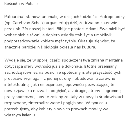
Kościoła w Polsce.
Patriarchat stanowi anomalię w dziejach ludzkości. Antropolodzy
(np. Carel van Schaik) argumentują dziś, że trwa on zaledwie
przez ok. 2% naszej historii. Biblijne postaci Adam i Ewa mieli być
wobec siebie równi, a dopiero osiadły tryb życia umożliwił
podporządkowanie kobiety mężczyźnie. Okazuje się więc, że
znacznie bardziej niż biologia określa nas kultura.
Wydaje się, że w sporej części społeczeństwa zmiana mentalna
dotycząca sfery wolności już się dokonała. Istotne przemiany
zachodzą również na poziomie społecznym, ale przyszłość tych
procesów wymaga – z jednej strony – zbudowania zarówno
intelektualnej, jak i emocjonalnej opowieści pozwalającej te
nowe zjawiska nazwać i pogłębić, a z drugiej strony – ogromnej
pracy społecznej, aby te zmiany zostały w nowych środowiskach,
rozpoznane, zinternalizowane i pogłębione. W tym celu
potrzebujemy, aby kobiety o swoich prawach mówiły we
własnym imieniu.