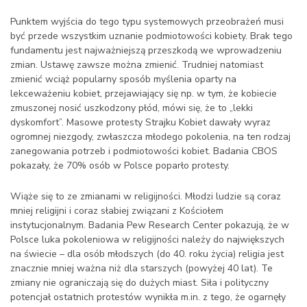
Punktem wyjścia do tego typu systemowych przeobrażeń musi
być przede wszystkim uznanie podmiotowości kobiety. Brak tego
fundamentu jest najważniejszą przeszkodą we wprowadzeniu
zmian. Ustawę zawsze można zmienić. Trudniej natomiast
zmienić wciąż popularny sposób myślenia oparty na
lekceważeniu kobiet, przejawiający się np. w tym, że kobiecie
zmuszonej nosić uszkodzony płód, mówi się, że to „lekki
dyskomfort”. Masowe protesty Strajku Kobiet dawały wyraz
ogromnej niezgody, zwłaszcza młodego pokolenia, na ten rodzaj
zanegowania potrzeb i podmiotowości kobiet. Badania CBOS
pokazały, że 70% osób w Polsce poparło protesty.
Wiąże się to ze zmianami w religijności. Młodzi ludzie są coraz
mniej religijni i coraz słabiej związani z Kościołem
instytucjonalnym. Badania Pew Research Center pokazują, że w
Polsce luka pokoleniowa w religijności należy do największych
na świecie – dla osób młodszych (do 40. roku życia) religia jest
znacznie mniej ważna niż dla starszych (powyżej 40 lat). Te
zmiany nie ograniczają się do dużych miast. Siła i polityczny
potencjał ostatnich protestów wynikła m.in. z tego, że ogarnęły