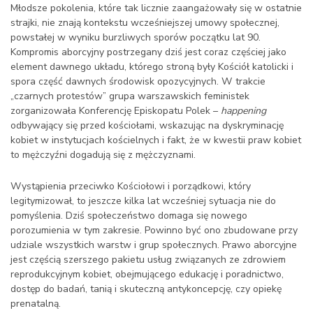
Młodsze pokolenia, które tak licznie zaangażowały się w ostatnie
strajki, nie znają kontekstu wcześniejszej umowy społecznej,
powstałej w wyniku burzliwych sporów początku lat 90.
Kompromis aborcyjny postrzegany dziś jest coraz częściej jako
element dawnego układu, którego stroną były Kościół katolicki i
spora część dawnych środowisk opozycyjnych. W trakcie
„czarnych protestów” grupa warszawskich feministek
zorganizowała Konferencję Episkopatu Polek –
happening
odbywający się przed kościołami, wskazując na dyskryminację
kobiet w instytucjach kościelnych i fakt, że w kwestii praw kobiet
to mężczyźni dogadują się z mężczyznami.
Wystąpienia przeciwko Kościołowi i porządkowi, który
legitymizował, to jeszcze kilka lat wcześniej sytuacja nie do
pomyślenia. Dziś społeczeństwo domaga się nowego
porozumienia w tym zakresie. Powinno być ono zbudowane przy
udziale wszystkich warstw i grup społecznych. Prawo aborcyjne
jest częścią szerszego pakietu usług związanych ze zdrowiem
reprodukcyjnym kobiet, obejmującego edukację i poradnictwo,
dostęp do badań, tanią i skuteczną antykoncepcję, czy opiekę
prenatalną.