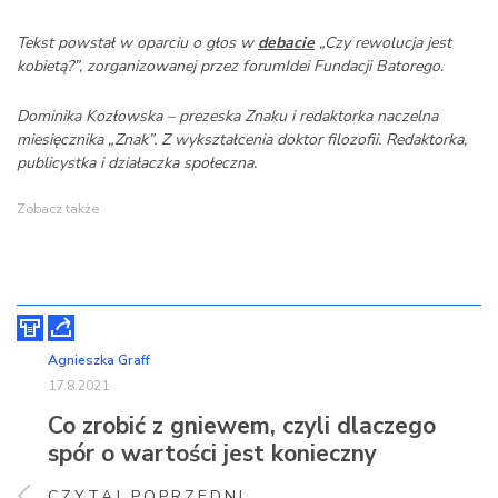
Tekst powstał w oparciu o głos w
debacie
„Czy rewolucja jest
kobietą?”, zorganizowanej przez forumIdei Fundacji Batorego.
Dominika Kozłowska – prezeska Znaku i redaktorka naczelna
miesięcznika „Znak”. Z wykształcenia doktor filozofii. Redaktorka,
publicystka i działaczka społeczna.
Zobacz także
Agnieszka Graff
17.8.2021
Co zrobić z gniewem, czyli dlaczego
spór o wartości jest konieczny
CZYTAJ POPRZEDNI