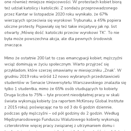
one również mniejsze miejscowości. W protestach kobiet biorą
też udział katolicy i katoliczki. Z sondażu przeprowadzonego
przez Kantar w listopadzie 2020 roku wynikało, że 67%
wierzących sprzeciwia się wyrokowi Trybunału, a 45% popiera
uliczne protesty. Pojawiały się też takie inicjatywy jak np. list
otwarty „Mówię dość: katoliczki przeciw wyrokowi TK”. To nie
była może powszechna akcja, ale dla pewnych środowisk
znacząca.
Mimo że ostatnie 200 lat to czas emancypacji kobiet, mężczyźni
wciąż dominują w życiu społecznym. Warto przyjrzeć się
przykładom, które szerzej omawiamy w miesięczniku „Znak”. W
grudniu 2019 roku wśród 12 nowo wybranych przedstawicieli
studentów w Senacie Uniwersytetu Warszawskiego znalazła się
tylko 1 studentka, mimo że 65% osób studiujących to kobiety.
Druga liczba to 75% – tyle procent nieodpłatnej pracy w skali
świata wykonują kobiety (za raportem McKinsey Global Institute
z 2015 roku), poświęcając na to od 3 do 6 godzin dziennie,
podczas gdy mężczyźni – od pół godziny do 2 godzin. Według
Międzynarodowego Funduszu Walutowego kobiety wykonują
czterokrotnie więcej pracy związanej z utrzymaniem domu i