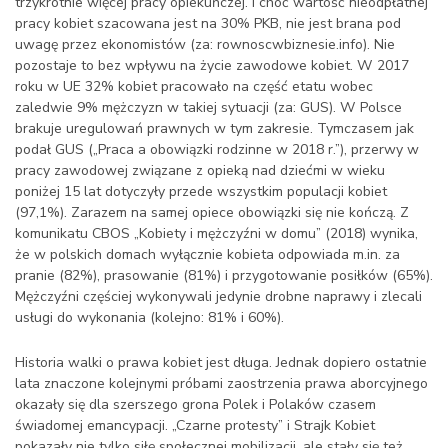
trzykrotnie więcej pracy opiekuńczej. I choć wartość nieodpłatnej
pracy kobiet szacowana jest na 30% PKB, nie jest brana pod
uwagę przez ekonomistów (za: rownoscwbiznesie.info). Nie
pozostaje to bez wpływu na życie zawodowe kobiet. W 2017
roku w UE 32% kobiet pracowało na część etatu wobec
zaledwie 9% mężczyzn w takiej sytuacji (za: GUS). W Polsce
brakuje uregulowań prawnych w tym zakresie. Tymczasem jak
podał GUS („Praca a obowiązki rodzinne w 2018 r.”), przerwy w
pracy zawodowej związane z opieką nad dziećmi w wieku
poniżej 15 lat dotyczyły przede wszystkim populacji kobiet
(97,1%). Zarazem na samej opiece obowiązki się nie kończą. Z
komunikatu CBOS „Kobiety i mężczyźni w domu” (2018) wynika,
że w polskich domach wyłącznie kobieta odpowiada m.in. za
pranie (82%), prasowanie (81%) i przygotowanie posiłków (65%).
Mężczyźni częściej wykonywali jedynie drobne naprawy i zlecali
usługi do wykonania (kolejno: 81% i 60%).
Historia walki o prawa kobiet jest długa. Jednak dopiero ostatnie
lata znaczone kolejnymi próbami zaostrzenia prawa aborcyjnego
okazały się dla szerszego grona Polek i Polaków czasem
świadomej emancypacji. „Czarne protesty” i Strajk Kobiet
pokazały nie tylko siłę społecznej mobilizacji, ale stały się też