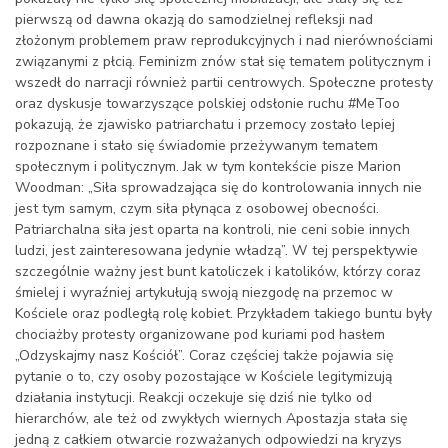
pierwszą od dawna okazją do samodzielnej refleksji nad
złożonym problemem praw reprodukcyjnych i nad nierównościami
związanymi z płcią. Feminizm znów stał się tematem politycznym i
wszedł do narracji również partii centrowych. Społeczne protesty
oraz dyskusje towarzyszące polskiej odsłonie ruchu #MeToo
pokazują, że zjawisko patriarchatu i przemocy zostało lepiej
rozpoznane i stało się świadomie przeżywanym tematem
społecznym i politycznym. Jak w tym kontekście pisze Marion
Woodman: „Siła sprowadzająca się do kontrolowania innych nie
jest tym samym, czym siła płynąca z osobowej obecności.
Patriarchalna siła jest oparta na kontroli, nie ceni sobie innych
ludzi, jest zainteresowana jedynie władzą”. W tej perspektywie
szczególnie ważny jest bunt katoliczek i katolików, którzy coraz
śmielej i wyraźniej artykułują swoją niezgodę na przemoc w
Kościele oraz podległą rolę kobiet. Przykładem takiego buntu były
chociażby protesty organizowane pod kuriami pod hasłem
„Odzyskajmy nasz Kościół”. Coraz częściej także pojawia się
pytanie o to, czy osoby pozostające w Kościele legitymizują
działania instytucji. Reakcji oczekuje się dziś nie tylko od
hierarchów, ale też od zwykłych wiernych Apostazja stała się
jedną z całkiem otwarcie rozważanych odpowiedzi na kryzys