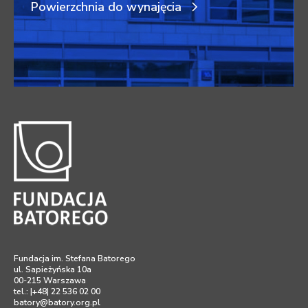
Powierzchnia do wynajęcia
Fundacja im. Stefana Batorego
ul. Sapieżyńska 10a
00-215 Warszawa
tel.: |+48| 22 536 02 00
batory@batory.org.pl