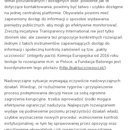
temat poszukiwanych i dostępnych dóbr, podobnie jak te
dotyczące kontaktowania, powinny być łatwo i szybko dostępne
na jednej centralnej platformie. Obywatele powinni mieć
zapewniony dostęp do informacji o sposobie wydawania
pieniędzy publicznych, aby mogli go efektywnie monitorować.
Zresztą inicjatywa Transparency International nie jest tylko
zbiorem idei, ale zawiera też propozycje konkretnych rozwiązań.
Jednym z takich instrumentów zapewniających dostęp do
informacji i społeczną kontrolę zamówień są tzw. „pakty
uczciwości” (
integrity pacts
). Komisja Europejska od 2016 roku
testuje to rozwiązanie m.in. w Polsce, a Fundacja Batorego jest
koordynatorem tego pilotażu (
http://paktuczciwosci.pl/
).
Nadzwyczajne sytuacje wymagają oczywiście nadzwyczajnych
działań. Wiedząc, że rozluźnienie rygorów i przyspieszenie
procesu podejmowania decyzji niesie za sobą ogromne
zagrożenia korupcyjne, trzeba wprowadzić środki mogące
efektywnie ograniczyć nadużycia. Najlepszym rozwiązaniem
wydaje się podniesienie poziomu przejrzystości działań władz,
szybkie wyznaczenie nowych procedur, wzmocnienie kontroli
instytucjonalnej, w tym tej sprawowanej przez opozycję oraz
umożliwienie obywatelom i ich organizacjom prowadzenie