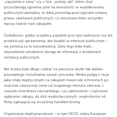
„zapytania o cenę” czy, z tzw. „wolnej ręki”, które choć
pozostawiają ogromne pole na dowolność w wydatkowaniu
publicznych pieniędzy, to dalej pozostają pod rygorami ustawy
prawo zamówień publicznych, co umożliwia mimo wszystko
lepszy nadzór nad zakupami.
Dodatkowo, gdyby urzędnicy popełnili przy tym nadużycie czy też
przekroczyli uprawnienia, ale działali w interesie publicznym –
nie poniosą za to konsekwencji. Żeby tego było mało,
obywatelom utrudniono dostęp do informacji o działaniach
instytucji publicznych.
Nie trzeba było długo czekać na pierwsze skutki tak daleko
posuniętego rozluźnienia zasad i procedur. Media pytają o racje,
jakie stały między innymi za zakupem maseczek ochronnych po
znacznie zawyżonej cenie od znajomego ministra zdrowia, z
zawodu instruktora narciarskiego, czy zamówienie i częściowe
opłacenie zakupu, do dziś niedostarczonych, respiratorów od
firmy zajmującej się wcześniej handlem bronią.
Organizacje międzynarodowe – w tym OECD, unijny European