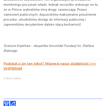
monitoringu poczynań władz. Jednak wszystko wskazuje na to,
że w Polsce wybraliśmy inną drogę: zawieszając Prawo
zamówień publicznych, dopuściliśmy maksymalne poluźnienie
procedur, utrudniliśmy dostęp do informacji publicznej i
zapewniliśmy decydentom daleko idącą bezkarność.
Grażyna Kopińska – ekspertka forumIdei Fundacji im. Stefana
Batorego
Podobał ci się ten tekst? Wspieraj naszą działalność >>>
WSPIERAM
Zobacz także