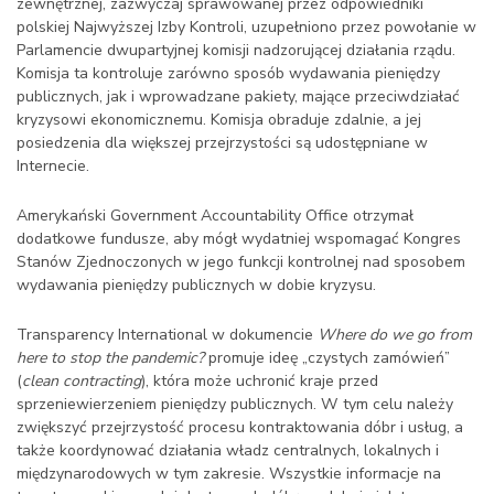
zewnętrznej, zazwyczaj sprawowanej przez odpowiedniki
polskiej Najwyższej Izby Kontroli, uzupełniono przez powołanie w
Parlamencie dwupartyjnej komisji nadzorującej działania rządu.
Komisja ta kontroluje zarówno sposób wydawania pieniędzy
publicznych, jak i wprowadzane pakiety, mające przeciwdziałać
kryzysowi ekonomicznemu. Komisja obraduje zdalnie, a jej
posiedzenia dla większej przejrzystości są udostępniane w
Internecie.
Amerykański Government Accountability Office otrzymał
dodatkowe fundusze, aby mógł wydatniej wspomagać Kongres
Stanów Zjednoczonych w jego funkcji kontrolnej nad sposobem
wydawania pieniędzy publicznych w dobie kryzysu.
Transparency International w dokumencie
Where do we go from
here to stop the pandemic?
promuje ideę „czystych zamówień”
(
clean contracting
), która może uchronić kraje przed
sprzeniewierzeniem pieniędzy publicznych. W tym celu należy
zwiększyć przejrzystość procesu kontraktowania dóbr i usług, a
także koordynować działania władz centralnych, lokalnych i
międzynarodowych w tym zakresie. Wszystkie informacje na