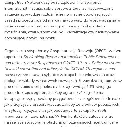
Competition Network czy pozarządowa Transparency
International – zdając sobie sprawę z tego, że nadzwyczajna
sytuacja spowoduje rozluźnienie normalnie obowiązujących
zasad i procedur, już od marca nawoływały do wprowadzania w
życie zasad i mechanizmów ograniczających skutki tego
rozluźnienia, czyli wzrost korupcji, kartelizację czy nadużywanie
dominującej pozycji na rynku.
Organizacja Współpracy Gospodarczej i Rozwoju (OECD) w dwu
raportach
Stocktaking Report on Immediate Public Procurement
and Infrastructure Responses to COVID-19
oraz
Policy measures
to avoid corruption and bribery in the COVID-19 response and
recovery
przedstawia sytuację w krajach członkowskich oraz
podaje przykłady właściwych rozwiązań. Stwierdza się tam, że w
procesie zamówień publicznych kraje wydają 13% swojego
produktu krajowego brutto. Aby ograniczyć zagrożenia
korupcyjne, rządy powinny przygotować szczegółowe instrukcje,
jak przejrzyście przeprowadzać zakupy ze środków publicznych
w sytuacji kryzysu oraz jak poddawać te zakupy kontroli
wewnętrznej i zewnętrznej. W tym kontekście zaleca się jak
najszersze stosowanie platform umożliwiających elektroniczne