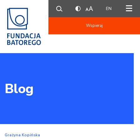
EN
Wspieraj
Blog
Grażyna Kopińska