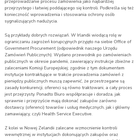
przeprowadzanie procesu zamówienia jako najbardziej
przejrzystego i łatwiej poddającego się kontroli. Podkreśla się też
konieczność wprowadzenia i stosowania ochrony osób
sygnalizujących nadużycia.
Są przykłady dobrych rozwiązań. W Irlandii wiodącą rolę w
ograniczaniu zagrożeń korupcyjnych przyjęło na siebie Office of
Government Procurement (odpowiednik naszego Urzędu
Zamówień Publicznych). Wydano przewodnik po zamówieniach
publicznych w okresie pandemii, zawierający instrukcje zbieżne z
zaleceniami Komisji Europejskiej; zgodnie z tym dokumentem
instytucje kontraktujące w trakcie prowadzenia zamówień z
pieniędzy publicznych muszą zapewnić, że przestrzegane są
zasady konkurencji, oferenci są równo traktowani, a cały proces
jest przejrzysty. Ponadto Biuro współpracuje i doradza, jak
sprawnie i przejrzyście mają dokonać zakupów zarówno
dostawcy (oferenci) towarów i usług medycznych, jak i główny
zamawiający, czyli Health Service Executive.
Z kolei w Nowej Zelandii zalecane wzmocnienie kontroli
wewnętrznej w instytucjach dokonujących zakupów oraz