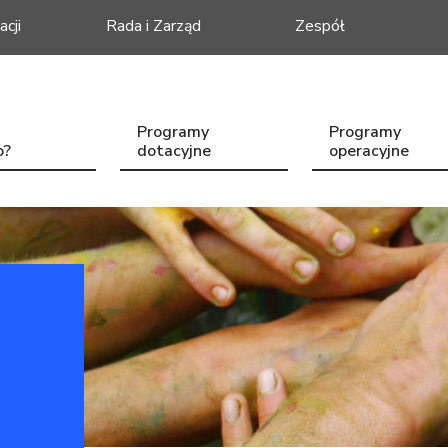
acji
Rada i Zarząd
Zespół
Programy
Programy
o?
dotacyjne
operacyjne