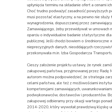
upłynięcia terminu na składanie ofert a cenami i
Choć trudno podważyć zasadność powyższych po
musi pozostać elastyczny, a na pewno nie służ
wynagrodzenia, dopuszczanej przez zamawiającyc
Zamawiającego, żeby przewidywał w umowach 
oparciu o indywidualne badanie statystyczne dl
publicznej. Jeśli chodzi bowiem o średnioroczne 
nieprecyzyjnych danych, nieoddających rzeczywi
przekonywała m.in. Izba Gospodarcza Transpo
Cieszy założenie projektu ustawy, że rynek zam
zakupowej państwa, przyjmowanej przez Radę Min
autorom można podpowiedzieć, że strategia zarz
celami państwa, ale też z możliwościami instytuc
kompetencjami zamawiających, uwarunkowaniami
podwykonawców, dostawców i producentów. Boles
zakupowej odbieramy przy okazji wartego pona
2014-2020, który wywołał prawdziwą klęskę uro