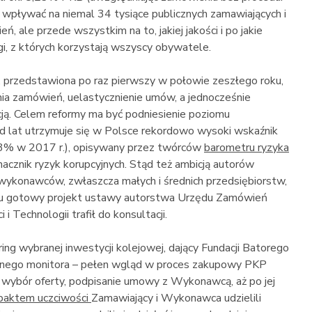
wpływać na niemal 34 tysiące publicznych zamawiających i
ale przede wszystkim na to, jakiej jakości i po jakie
i, z których korzystają wszyscy obywatele.
przedstawiona po raz pierwszy w połowie zeszłego roku,
ia zamówień, uelastycznienie umów, a jednocześnie
cją. Celem reformy ma być podniesienie poziomu
Od lat utrzymuje się w Polsce rekordowo wysoki wskaźnik
43% w 2017 r.), opisywany przez twórców
barometru ryzyka
acznik ryzyk korupcyjnych. Stąd też ambicją autorów
wykonawców, zwłaszcza małych i średnich przedsiębiorstw,
niu gotowy projekt ustawy autorstwa Urzędu Zamówień
i Technologii trafił do konsultacji.
ing wybranej inwestycji kolejowej, dający Fundacji Batorego
eżnego monitora – pełen wgląd w proces zakupowy PKP
wybór oferty, podpisanie umowy z Wykonawcą, aż po jej
paktem uczciwości
Zamawiający i Wykonawca udzielili