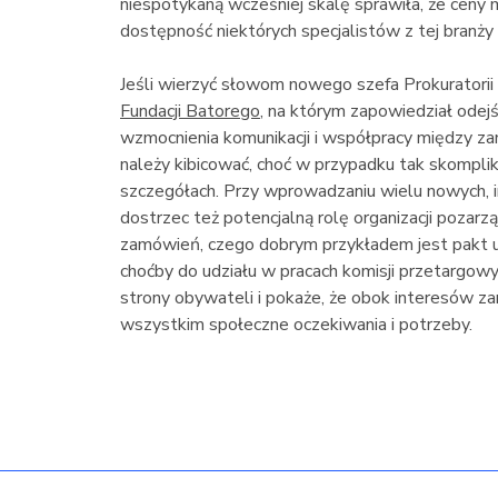
niespotykaną wcześniej skalę sprawiła, że ceny 
dostępność niektórych specjalistów z tej branży 
Jeśli wierzyć słowom nowego szefa Prokuratorii
Fundacji Batorego
, na którym zapowiedział odej
wzmocnienia komunikacji i współpracy między z
należy kibicować, choć w przypadku tak skomplik
szczegółach. Przy wprowadzaniu wielu nowych, 
dostrzec też potencjalną rolę organizacji pozarz
zamówień, czego dobrym przykładem jest pakt 
choćby do udziału w pracach komisji przetargow
strony obywateli i pokaże, że obok interesów 
wszystkim społeczne oczekiwania i potrzeby.