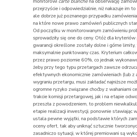
monitorowi
carte blanche
na obserwację zamówien
przejrzyście i odpowiedzialnie, niż nakazuje im 
ale dobrze już poznanego przypadku zamówienia,
na które nowe prawo zamówień publicznych star
Od początku w monitorowanym zamówieniu proble
sprowadziły się one do ceny. Otóż dla kryteri
gwarancji określone zostały dolne i górne limit
maksymalnie punktowany czas. Kryterium całkow
przez prawo poziomie 60%, co jednak wykonawcy 
żeby przy tego typu przetargach zawsze odrzucan
efektywnych ekonomicznie zamówieniach (lub z a
wygraniu przetargu, musi zakładać najniższe mo
ogromne ryzyko związane choćby z wahaniami ce
trakcie komisji przetargowej, jak i na etapie odw
przeszła z powodzeniem, to problem niewkalkul
etapie realizacji inwestycji, ponownie stawiają
ustala pewne wyjątki, na podstawie których zam
oceny ofert, tak aby uniknąć sztucznie tworzony
zasadniczo sytuacji, w której premiowani są wy