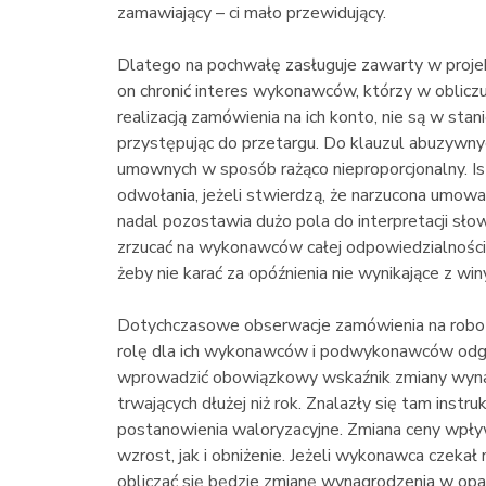
zamawiający – ci mało przewidujący.
Dlatego na pochwałę zasługuje zawarty w proje
on chronić interes wykonawców, którzy w oblic
realizacją zamówienia na ich konto, nie są w stani
przystępując do przetargu. Do klauzul abuzywn
umownych w sposób rażąco nieproporcjonalny. Is
odwołania, jeżeli stwierdzą, że narzucona umowa 
nadal pozostawia dużo pola do interpretacji słow
zrzucać na wykonawców całej odpowiedzialności 
żeby nie karać za opóźnienia nie wynikające z w
Dotychczasowe obserwacje zamówienia na roboty
rolę dla ich wykonawców i podwykonawców odg
wprowadzić obowiązkowy wskaźnik zmiany wyna
trwających dłużej niż rok. Znalazły się tam inst
postanowienia waloryzacyjne. Zmiana ceny wpływ
wzrost, jak i obniżenie. Jeżeli wykonawca czekał 
obliczać się będzie zmianę wynagrodzenia w opa