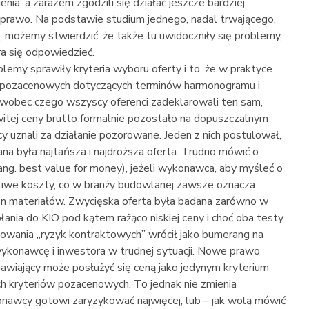
ia, a zarazem zgodzili się działać jeszcze bardziej
to prawo. Na podstawie studium jednego, nadal trwającego,
 możemy stwierdzić, że także tu uwidoczniły się problemy,
a się odpowiedzieć.
my sprawiły kryteria wyboru oferty i to, że w praktyce
ów pozacenowych dotyczących terminów harmonogramu i
y, wobec czego wszyscy oferenci zadeklarowali ten sam,
itej ceny brutto formalnie pozostało na dopuszczalnym
uznali za działanie pozorowane. Jeden z nich postulował,
a była najtańsza i najdroższa oferta. Trudno mówić o
ng. best value for money), jeżeli wykonawca, aby myśleć o
żliwe koszty, co w branży budowlanej zawsze oznacza
n materiałów. Zwycięska oferta była badana zarówno w
ołania do KIO pod kątem rażąco niskiej ceny i choć oba testy
owania „ryzyk kontraktowych” wrócił jako bumerang na
c wykonawcę i inwestora w trudnej sytuacji. Nowe prawo
awiający może posłużyć się ceną jako jedynym kryterium
ch kryteriów pozacenowych. To jednak nie zmienia
konawcy gotowi zaryzykować najwięcej, lub – jak wolą mówić