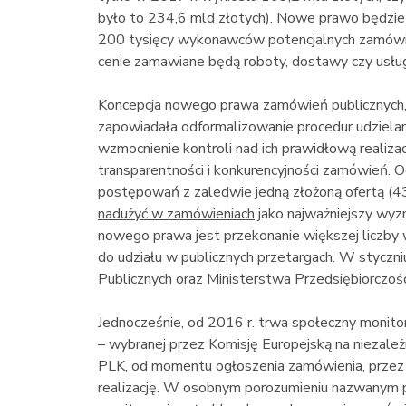
było to 234,6 mld złotych). Nowe prawo będzie 
200 tysięcy wykonawców potencjalnych zamówień, 
cenie zamawiane będą roboty, dostawy czy usług
Koncepcja nowego prawa zamówień publicznych, 
zapowiadała odformalizowanie procedur udzielan
wzmocnienie kontroli nad ich prawidłową realiza
transparentności i konkurencyjności zamówień. 
postępowań z zaledwie jedną złożoną ofertą (
nadużyć w zamówieniach
jako najważniejszy wyzn
nowego prawa jest przekonanie większej liczby 
do udziału w publicznych przetargach. W stycz
Publicznych oraz Ministerstwa Przedsiębiorczości 
Jednocześnie, od 2016 r. trwa społeczny monitor
– wybranej przez Komisję Europejską na niezal
PLK, od momentu ogłoszenia zamówienia, przez 
realizację. W osobnym porozumieniu nazwanym