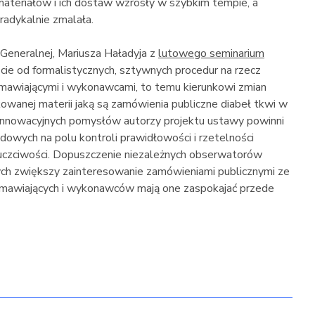
materiałów i ich dostaw wzrosły w szybkim tempie, a
radykalnie zmalała.
 Generalnej, Mariusza Haładyja z
lutowego seminarium
ście od formalistycznych, sztywnych procedur na rzecz
amawiającymi i wykonawcami, to temu kierunkowi zmian
owanej materii jaką są zamówienia publiczne diabeł tkwi w
innowacyjnych pomysłów autorzy projektu ustawy powinni
ądowych na polu kontroli prawidłowości i rzetelności
uczciwości. Dopuszczenie niezależnych obserwatorów
ych zwiększy zainteresowanie zamówieniami publicznymi ze
zamawiających i wykonawców mają one zaspokajać przede