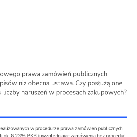
 nowego prawa zamówień publicznych
zepisów niż obecna ustawa. Czy posłużą one
niu liczby naruszeń w procesach zakupowych?
realizowanych w procedurze prawa zamówień publicznych
yli ok. 8,23% PKB (uwzględniając zamówienia bez procedur