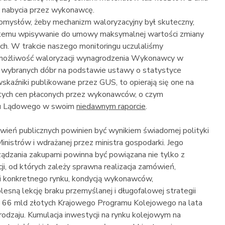
ch nabycia przez wykonawcę.
mysłów, żeby mechanizm waloryzacyjny był skuteczny,
y temu wpisywanie do umowy maksymalnej wartości zmiany
h. W trakcie naszego monitoringu uczulaliśmy
możliwość waloryzacji wynagrodzenia Wykonawcy w
a wybranych dóbr na podstawie ustawy o statystyce
wskaźniki publikowane przez GUS, to opierają się one na
stych cen płaconych przez wykonawców, o czym
rtu Lądowego w swoim
niedawnym raporcie
.
ówień publicznych powinien być wynikiem świadomej polityki
istrów i wdrażanej przez ministra gospodarki. Jego
ądzania zakupami powinna być powiązana nie tylko z
ji, od których zależy sprawna realizacja zamówień,
 konkretnego rynku, kondycją wykonawców,
ną lekcję braku przemyślanej i długofalowej strategii
d 66 mld złotych Krajowego Programu Kolejowego na lata
dzaju. Kumulacja inwestycji na rynku kolejowym na