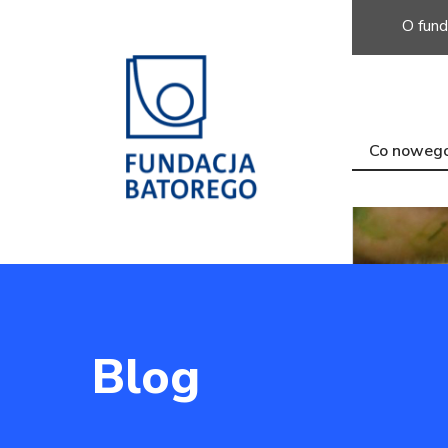
O fund
Co noweg
Blog