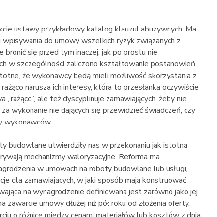
kcie ustawy przykładowy katalog klauzul abuzywnych. Ma
zu wpisywania do umowy wszelkich ryzyk związanych z
e bronić się przed tym inaczej, jak po prostu nie
ych w szczególności zaliczono kształtowanie postanowień
totne, że wykonawcy będą mieli możliwość skorzystania z
rażąco narusza ich interesy, która to przesłanka oczywiście
a „rażąco”, ale też dyscyplinuje zamawiających, żeby nie
za wykonanie nie dających się przewidzieć świadczeń, czy
iny wykonawców.
 budowlane utwierdziły nas w przekonaniu jak istotną
rywają mechanizmy waloryzacyjne. Reforma ma
grodzenia w umowach na roboty budowlane lub usługi,
rukcje dla zamawiających, w jaki sposób mają konstruować
ająca na wynagrodzenie definiowana jest zarówno jako jej
na zawarcie umowy dłużej niż pół roku od złożenia oferty,
rciu o różnicę między cenami materiałów lub kosztów z dnia