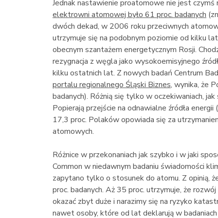
Jednak nastawienie proatomowe nie jest czym
elektrowni atomowej było 61 proc. badanych
(zn
dwóch dekad, w 2006 roku przeciwnych atomowi
utrzymuje się na podobnym poziomie od kilku lat
obecnym szantażem energetycznym Rosji. Chodzi
rezygnacja z węgla jako wysokoemisyjnego źródła
kilku ostatnich lat. Z nowych badań Centrum 
portalu regionalnego Śląski Biznes
, wynika, że 
badanych). Różnią się tylko w oczekiwaniach, jak
Popierają przejście na odnawialne źródła energii
17,3 proc. Polaków opowiada się za utrzymanie
atomowych.
Różnice w przekonaniach jak szybko i w jaki spo
Common w niedawnym badaniu świadomości klimat
zapytano tylko o stosunek do atomu. Z opinią, że 
proc. badanych. Aż 35 proc. utrzymuje, że rozwó
okazać zbyt duże i narazimy się na ryzyko katas
nawet osoby, które od lat deklarują w badaniac