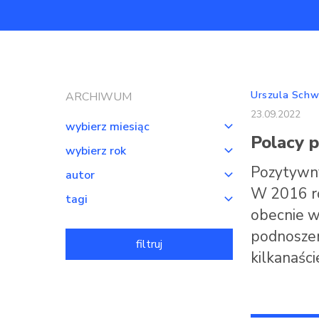
Urszula Schw
ARCHIWUM
23.09.2022
wybierz miesiąc
Polacy p
wybierz rok
Pozytywny
autor
W 2016 ro
tagi
obecnie wz
podnoszen
filtruj
kilkanaści