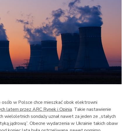
 osób w Polsce chce mieszkać obok elektrowni
ch latem przez ARC Rynek i Opinia
. Takie nastawienie
ch wieloletnich sondaży uznał nawet za jeden ze „stałych
yką jądrową”. Obecne wydarzenia w Ukrainie takich obaw
pod koniec lata była ostrzeliwana, nawet pomimo