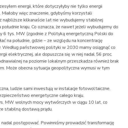
syłem energii, które dotyczyłyby nie tylko energii
. Miałoby więc znaczenie, gdybyśmy korzystali
 najbliższe kilkanaście lat nie wybudujemy stabilnej
a południe kraju. Co oznacza, że nawet jeżeli wybudujemy do
 6 tys. MW (zgodnie z Polityką energetyczną Polski do
słać na południe, gdzie – ze względu na koncentrację
ców. Według państwowej polityki w 2030 mamy osiągnąć co
gii elektrycznej, ale dopuszcza się w niej nadal 56 proc.
odnawialnej na poziomie lokalnym przeszkadza również brak
 firm. Może obecna sytuacja geopolityczna wymusi w tym
na, ludzie sami inwestują w instalacje fotowoltaiczne.
ezpieczeństwo energetyczne całego kraju.
ys. MW wolnych mocy wytwórczych w ciągu 10 lat, co
ze stabilną dostawą prądu.
 nadal postępować. Powinniśmy prowadzić transformację