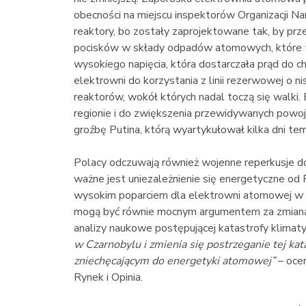
obecności na miejscu inspektorów Organizacji Na
reaktory, bo zostały zaprojektowane tak, by prz
pocisków w składy odpadów atomowych, które takie
wysokiego napięcia, która dostarczała prąd do 
elektrowni do korzystania z linii rezerwowej o 
reaktorów, wokół których nadal toczą się walki. 
regionie i do zwiększenia przewidywanych powo
groźbę Putina, którą wyartykułował kilka dni temu,
Polacy odczuwają również wojenne reperkusje do
ważne jest uniezależnienie się energetyczne od R
wysokim poparciem dla elektrowni atomowej w Po
mogą być równie mocnym argumentem za zmianą po
analizy naukowe postępującej katastrofy klimaty
w Czarnobylu i zmienia się postrzeganie tej kata
zniechęcającym do energetyki atomowej”
– oce
Rynek i Opinia.