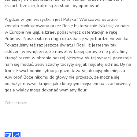
krajach trzecich, które są za słabe, by oponować.
A gdzie w tym wszystkim jest Polska? Warszawa ostatnio
została znokautowana przez Rosję historycznie. Nikt się za nami
w Europie nie ujął, a Izrael podał wręcz ostentacyjnie rękę
Putinowi. Nasza siła na ringu okazała się więc bardzo niewielka.
Pokazaliśmy też raz jeszcze światu i Rosji, iż jesteśmy tak
skłóceni wewnętrznie, że nawet w takiej sprawie nie potrafimy
stanąć razem w obronie naszej ojczyzny. W tej sytuacji pozostaje
nam się modlić, żeby szachy toczyły się jak najdalej od nas. By na
froncie wschodnim sytuacja pozostawała jak najspokojniejsza.
Aby broń Boże nikomu do głowy nie przyszło, że można się
posłużyć naszym krajem jako kolejnym miejscem na szachownicy,
gdzie wielcy mogą dokonać wymiany figur.
Zobacz także