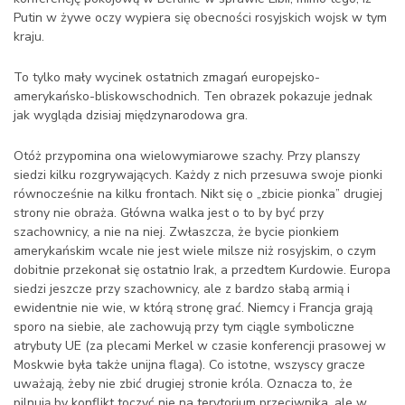
Putin w żywe oczy wypiera się obecności rosyjskich wojsk w tym
kraju.
To tylko mały wycinek ostatnich zmagań europejsko-
amerykańsko-bliskowschodnich. Ten obrazek pokazuje jednak
jak wygląda dzisiaj międzynarodowa gra.
Otóż przypomina ona wielowymiarowe szachy. Przy planszy
siedzi kilku rozgrywających. Każdy z nich przesuwa swoje pionki
równocześnie na kilku frontach. Nikt się o „zbicie pionka” drugiej
strony nie obraża. Główna walka jest o to by być przy
szachownicy, a nie na niej. Zwłaszcza, że bycie pionkiem
amerykańskim wcale nie jest wiele milsze niż rosyjskim, o czym
dobitnie przekonał się ostatnio Irak, a przedtem Kurdowie. Europa
siedzi jeszcze przy szachownicy, ale z bardzo słabą armią i
ewidentnie nie wie, w którą stronę grać. Niemcy i Francja grają
sporo na siebie, ale zachowują przy tym ciągle symboliczne
atrybuty UE (za plecami Merkel w czasie konferencji prasowej w
Moskwie była także unijna flaga). Co istotne, wszyscy gracze
uważają, żeby nie zbić drugiej stronie króla. Oznacza to, że
pilnują by konflikt toczyć nie na terytorium przeciwnika, ale w