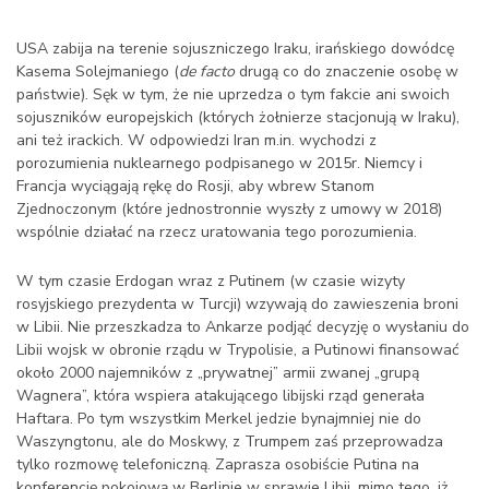
USA zabija na terenie sojuszniczego Iraku, irańskiego dowódcę
Kasema Solejmaniego (
de facto
drugą co do znaczenie osobę w
państwie). Sęk w tym, że nie uprzedza o tym fakcie ani swoich
sojuszników europejskich (których żołnierze stacjonują w Iraku),
ani też irackich. W odpowiedzi Iran m.in. wychodzi z
porozumienia nuklearnego podpisanego w 2015r. Niemcy i
Francja wyciągają rękę do Rosji, aby wbrew Stanom
Zjednoczonym (które jednostronnie wyszły z umowy w 2018)
wspólnie działać na rzecz uratowania tego porozumienia.
W tym czasie Erdogan wraz z Putinem (w czasie wizyty
rosyjskiego prezydenta w Turcji) wzywają do zawieszenia broni
w Libii. Nie przeszkadza to Ankarze podjąć decyzję o wysłaniu do
Libii wojsk w obronie rządu w Trypolisie, a Putinowi finansować
około 2000 najemników z „prywatnej” armii zwanej „grupą
Wagnera”, która wspiera atakującego libijski rząd generała
Haftara. Po tym wszystkim Merkel jedzie bynajmniej nie do
Waszyngtonu, ale do Moskwy, z Trumpem zaś przeprowadza
tylko rozmowę telefoniczną. Zaprasza osobiście Putina na
konferencję pokojową w Berlinie w sprawie Libii, mimo tego, iż