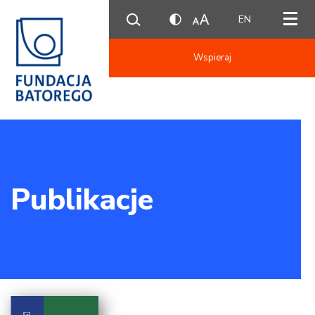
EN
Wspieraj
Publikacje