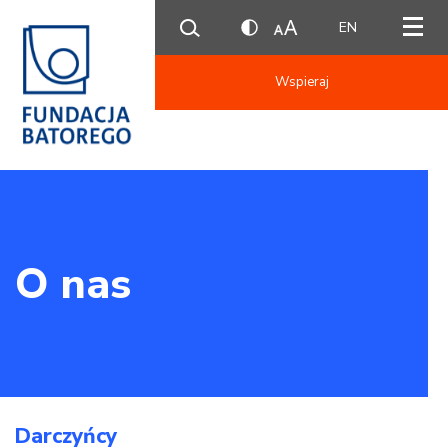
EN
Wspieraj
O nas
Darczyńcy