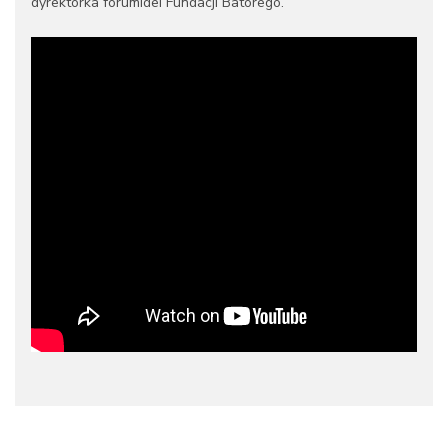
dyrektorka forumIdei Fundacji Batorego.