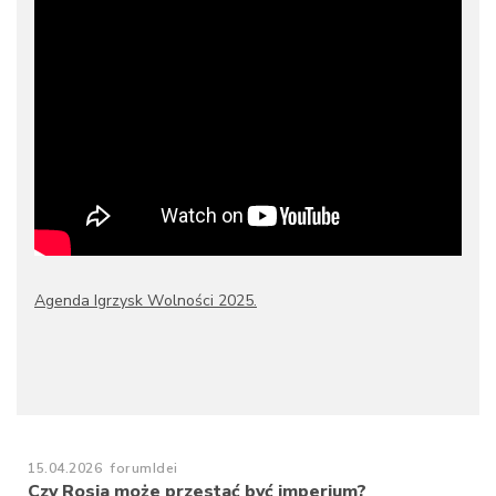
Agenda Igrzysk Wolności 2025.
15.04.2026
forumIdei
Czy Rosja może przestać być imperium?