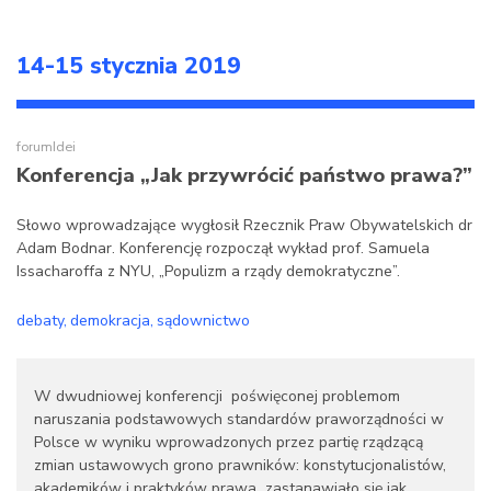
14-15 stycznia 2019
forumIdei
Konferencja „Jak przywrócić państwo prawa?”
Słowo wprowadzające wygłosił Rzecznik Praw Obywatelskich dr
Adam Bodnar. Konferencję rozpoczął wykład prof. Samuela
Issacharoffa z NYU, „Populizm a rządy demokratyczne”.
debaty
demokracja
sądownictwo
W dwudniowej konferencji poświęconej problemom
naruszania podstawowych standardów praworządności w
Polsce w wyniku wprowadzonych przez partię rządzącą
zmian ustawowych grono prawników: konstytucjonalistów,
akademików i praktyków prawa zastanawiało się jak