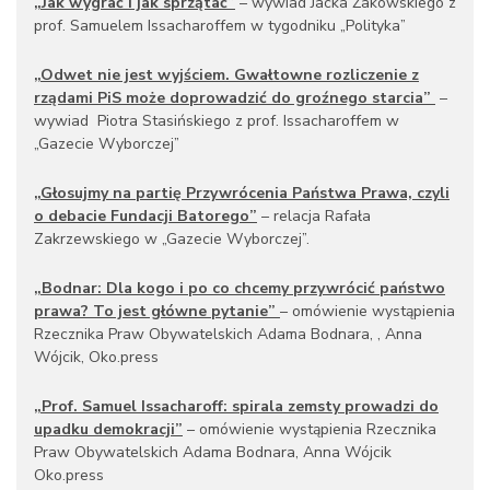
„Jak wygrać i jak sprzątać”
– wywiad Jacka Żakowskiego z
prof. Samuelem Issacharoffem w tygodniku „Polityka”
„Odwet nie jest wyjściem. Gwałtowne rozliczenie z
rządami PiS może doprowadzić do groźnego starcia”
–
wywiad Piotra Stasińskiego z prof. Issacharoffem w
„Gazecie Wyborczej”
„Głosujmy na partię Przywrócenia Państwa Prawa, czyli
o debacie Fundacji Batorego”
– relacja Rafała
Zakrzewskiego w „Gazecie Wyborczej”.
„Bodnar: Dla kogo i po co chcemy przywrócić państwo
prawa? To jest główne pytanie”
– omówienie wystąpienia
Rzecznika Praw Obywatelskich Adama Bodnara, , Anna
Wójcik, Oko.press
„Prof. Samuel Issacharoff: spirala zemsty prowadzi do
upadku demokracji”
– omówienie wystąpienia Rzecznika
Praw Obywatelskich Adama Bodnara, Anna Wójcik
Oko.press