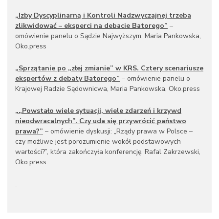
„Izby Dyscyplinarną i Kontroli Nadzwyczajnej trzeba
zlikwidować – eksperci na debacie Batorego”
–
omówienie panelu o Sądzie Najwyższym, Maria Pankowska,
Oko.press
„
Sprzątanie po „złej zmianie” w KRS. Cztery scenariusze
ekspertów z debaty Batorego
”
– omówienie panelu o
Krajowej Radzie Sądownicwa, Maria Pankowska, Oko.press
„
„Powstało wiele sytuacji, wiele zdarzeń i krzywd
nieodwracalnych”. Czy uda się przywrócić państwo
prawa?
”
– omówienie dyskusji: „Rządy prawa w Polsce –
czy możliwe jest porozumienie wokół podstawowych
wartości?”, która zakończyła konferencję, Rafal Zakrzewski,
Oko.press