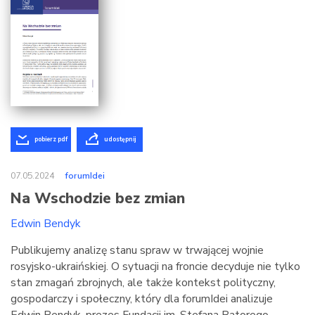
pobierz pdf
udostępnij
07.05.2024
forumIdei
Na Wschodzie bez zmian
Edwin Bendyk
Publikujemy analizę stanu spraw w trwającej wojnie
rosyjsko-ukraińskiej. O sytuacji na froncie decyduje nie tylko
stan zmagań zbrojnych, ale także kontekst polityczny,
gospodarczy i społeczny, który dla forumIdei analizuje
Edwin Bendyk, prezes Fundacji im. Stefana Batorego.