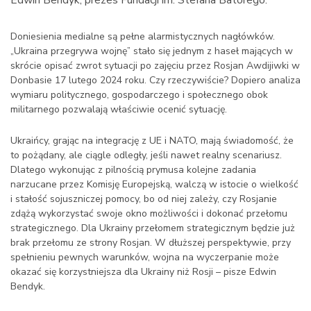
Doniesienia medialne są pełne alarmistycznych nagłówków.
„Ukraina przegrywa wojnę” stało się jednym z haseł mających w
skrócie opisać zwrot sytuacji po zajęciu przez Rosjan Awdijiwki w
Donbasie 17 lutego 2024 roku. Czy rzeczywiście? Dopiero analiza
wymiaru politycznego, gospodarczego i społecznego obok
militarnego pozwalają właściwie ocenić sytuację.
Ukraińcy, grając na integrację z UE i NATO, mają świadomość, że
to pożądany, ale ciągle odległy, jeśli nawet realny scenariusz.
Dlatego wykonując z pilnością prymusa kolejne zadania
narzucane przez Komisję Europejską, walczą w istocie o wielkość
i stałość sojuszniczej pomocy, bo od niej zależy, czy Rosjanie
zdążą wykorzystać swoje okno możliwości i dokonać przełomu
strategicznego. Dla Ukrainy przełomem strategicznym będzie już
brak przełomu ze strony Rosjan. W dłuższej perspektywie, przy
spełnieniu pewnych warunków, wojna na wyczerpanie może
okazać się korzystniejsza dla Ukrainy niż Rosji – pisze Edwin
Bendyk.