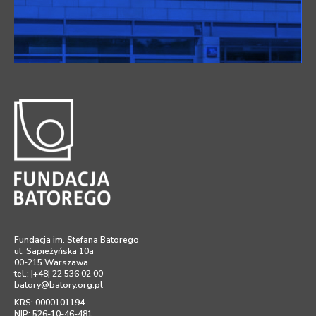
Fundacja im. Stefana Batorego
ul. Sapieżyńska 10a
00-215 Warszawa
tel.: |+48| 22 536 02 00
batory@batory.org.pl
KRS: 0000101194
NIP: 526-10-46-481