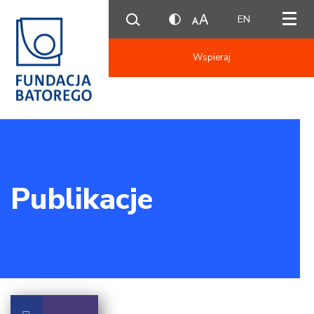
EN
Wspieraj
Publikacje