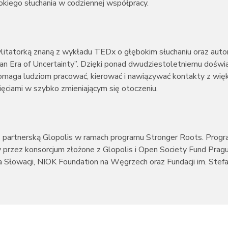
okiego słuchania w codziennej współpracy.
cylitatorką znaną z wykładu TEDx o głębokim słuchaniu oraz autor
 an Era of Uncertainty”. Dzięki ponad dwudziestoletniemu doświ
ą pomaga ludziom pracować, kierować i nawiązywać kontakty z wi
ciami w szybko zmieniającym się otoczeniu.
 partnerską Glopolis w ramach programu Stronger Roots. Progr
y przez konsorcjum złożone z Glopolis i Open Society Fund Prag
a Słowacji, NIOK Foundation na Węgrzech oraz Fundacji im. Stef