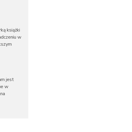
ką książki
adczeniu w
ększym
am jest
ue w
ana