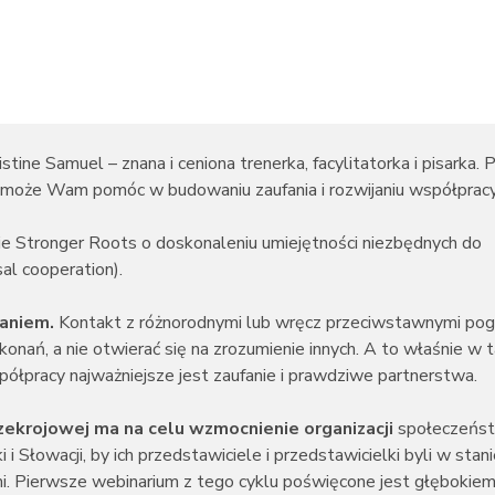
ine Samuel – znana i ceniona trenerka, facylitatorka i pisarka. 
ia może Wam pomóc w budowaniu zaufania i rozwijaniu współpracy
e Stronger Roots o doskonaleniu umiejętności niezbędnych do
al cooperation).
waniem.
Kontakt z różnorodnymi lub wręcz przeciwstawnymi po
ań, a nie otwierać się na zrozumienie innych. A to właśnie w t
łpracy najważniejsze jest zaufanie i prawdziwe partnerstwa.
ekrojowej ma na celu wzmocnienie organizacji
społeczeńs
i i Słowacji, by ich przedstawiciele i przedstawicielki byli w sta
. Pierwsze webinarium z tego cyklu poświęcone jest głębokiemu