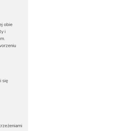
ej obie
y i
em.
worzeniu
 się
trzeżeniami