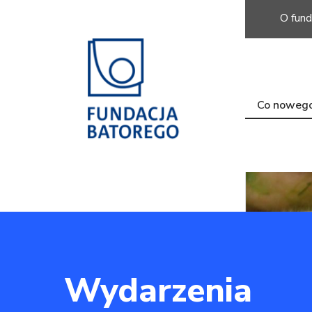
O fund
Co noweg
Wydarzenia