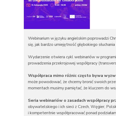
Webinarium w języku angielskim poprowadzi Christ
się, jak bardzo umiejętność głębokiego słuchan
Wydarzenie otwiera cykl webinariów w programi
prowadzenia przekrojowej współpracy (transvers
Współpraca mimo różnic często bywa wyz
może powodować, że chcemy bronić swoich przekon
momentach musimy pamiętać, że kluczem do wspó
Seria webinariów o zasadach współpracy prz
obywatelskiego i ich sieci z Czech, Węgier, Polsk
i kompetentnie współpracować ponad podziałami