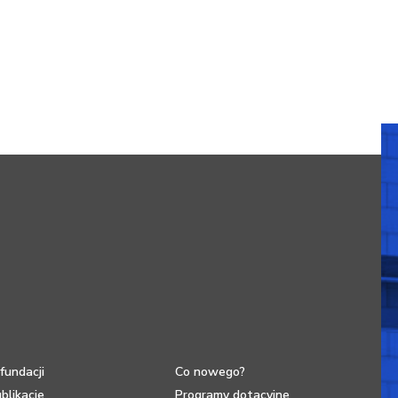
fundacji
Co nowego?
blikacje
Programy dotacyjne