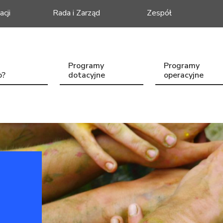
acji
Rada i Zarząd
Zespół
Programy
Programy
o?
dotacyjne
operacyjne