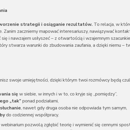
ania
orzenie strategii i osiąganie rezultatów.
To relacja, w któr
je. Zanim zaczniemy mapować interesariuszy, nawiązywać kontakt
 się i nawzajem usłyszeć – z otwartością i wzajemnym szacunki
tóry stwarza warunki do zbudowania zaufania, a dzięki niemu – t
nisz swoje umiejętności, dzięki którym twoi rozmówcy będą czuli
wania się
w siebie, w innych i w to, co kryje się „pomiędzy”,
ego „tak”
ponad podziałami,
 słuchanie
, nawet gdy druga osoba nie odpowiada tym samym,
oby
do codziennej współpracy.
webinarium pozwolą zgłębić teorię i wymienić się cennymi spos